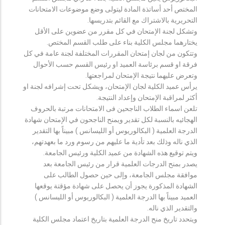
المختص أحد أساتذة المادة ليتولى وضع موضوعات الامتحانات
التحريرية بالاشتراك مع القائم بتدريسها.
وتشكل لجنة الإمتحان في كل مقرر من عضوين على الأقل
يختارهما مجلس الكلية بناء على طلب القسم المختص.
وتتكون من لجان إمتحان المقررات المختلفة لجنة عامة في كل
فرقة او قسم برئاسة العميد او رئيس القسم حسب الأحوال
وتعرض عليهما نتيجة الإمتحان لمراجعتها.
يرأس عميد الكلية لجان الإمتحان، ويشكل تحت إشرافه لجنة او
أكثر لمراقبة الإمتحان وإعداد النتيجة.
تلعن اسماء الطلاب الناجحين فى الامتحانات مرتبة بالحروف
الهجائيه بالنسبة لكل تقدير ويمنح الناجحون في الإمتحان شهادة
الدرجة العلمية ( البكالوريوس أو الليسانس ) مبيناً بها التقدير
الذي ناله وذلك بعد تأدية ما عليهم من رسوم ورد ما بعهدتهم،
ويتم توقيع هذه الشهادة من عميد الكلية ورئيس الجامعة.
يصدر بمنح الدرجات العلمية قرار من رئيس الجامعة بعد
موافقة مجلس الجامعة، وإلى حين حصول الطالب على
الشهادة المذكورة يجوز أن يحصل على شهادة مؤقتة يوقعها
العميد مبيناً بها الدرجة العلمية ( البكالوريوس أو الليسانس )
والتقدير الذي ناله.
ويتحدد تاريخ منح الدرجة العلمية بتاريخ اعتماد مجلس الكلية