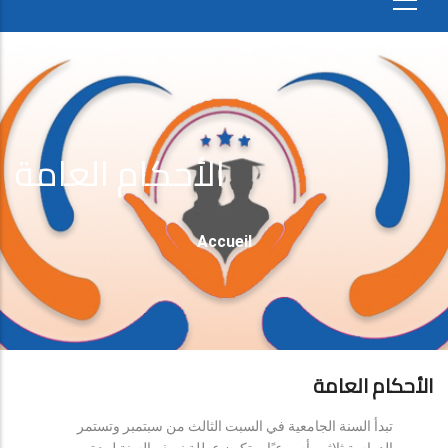
الأحكام العامة
Fil
Accueil
D'Ariane
الأحكام العامة
تبدأ السنة الجامعية في السبت الثالث من سبتمبر وتستمر
الدراسة ثلاثين أسبوعيًا، وتكون عطلة نصف السنة لمدة