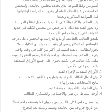
أسبوعين وفقًا للموعد الذي يحدده مجلس الجامعة، ولمجلس
الجامعة مراعاة للصالح العام أن يقرر بدء الدراسة أوانتهائها
قبل المواعيد المذكورة وبعدها.
يقيد الطالب بالكلية بناءً على طلب يقدمه قبل افتتاح الدراسة،
ولا يجوز القيد بعد ذلك إلا بترخيص من مجلس الكلية في حدود
القواعد التي يقررها مجلس الجامعة.
يلتحق الطالب بالجامعة أو يتابع الدراسة بها للحصول على درجة
الليسانس أو البكالوريوس أن يقيد اسمه بإحدى الكليات، ولا
يجوز للطالب أن يقيد اسمه في أكثر من كلية في وقت واحد.
يتم قيد الطالب بعد استيفاء أوراقه وأداء الرسوم المقررة، ويعد
ملف لكل طالب في الكلية يحتوي على جميع الأوراق المتعلقة
بالطالب وعلى الأخص :
الأوراق المقدمة لإجراء القيد.
بيان أحوال الطالب الدراسية وتواريخها ( القيد ـ الامتحانات ـ
نتائح الامتحانات ـ تقديراتها ).
بيان العقوبات التأديبية الموقعة عليه.
أوجه النشاط الرياضي والاجتماعي والعسكري للطالب.
يعد سجل خاص لكل طالب يدون به بيان لما يتضمنه ملفه فضلاً
عن تاريخ خروجه من الجامعة وسببه وعمله بعد التخرج،