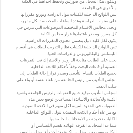
ويتكون هذا السجل من صورتين وتحفظ احداهما في الكلية
والأخرى في الجامعة.
تبين اللوائح الداخلية للكليات مواد الدراسة وتوزيع مقرراتها
على سنوات الدراسة وعدد الساعات المخصصة لكل مقرر،
وتحدد مجالس الأقسام المختصة الموضوعات التي تدرس في
كل مقرر، ويصدر باعتمادها قرار مجلس الكلية.
يكون لكل كلية دليل يتضمن محتوى المقررات الدراسية.
تبين اللوائح الداخلية للكليات نظام التدريب للطلاب في أقسام
الليسانس والبكالوريوس والدراسات العليا.
يجب على الطالب متابعة الدروس والاشتراك في التمرينات
العملية أو قاعات البحث وفقاً لأحكام اللائحة الداخلية.
يخضع الطلاب للنظام التأديبي ويصدر قرار إحالة الطلاب إلى
مجلس التأديب من رئيس الجامعة من تلقاء نفسه أو بناء على
طلب العميد.
لمجلس التأديب توقيع جميع العقوبات ولرئيس الجامعة ولعميد
الكلية وللأساتذة والأساتذة المساعدين توقيع بعض هذه
العقوبات في الحدود المبينة لكل منهم في اللائحة التنفيذية.
مع مراعاة أحكام اللائحة التنفيذية تتولى اللوائح الداخلية
للكليات تحديد نظم الامتحانات الخاصة بها.
فيما عدا امتحانات الفرقة النهائية بقسم الليسانس أو
البكالوريوس يعين مجلس الكلية بعد أخذ رأي مجلس القسم