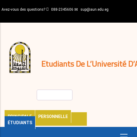
Aller
Avez-vous des questions?
088-2345606
sup@aun.edu.eg
au
contenu
N-
principal
Home
Règlements
&
décisions
Expatriés
Journal
Etudiants De L’Université D’
Rechercher
PRINCIPALE
PERSONNELLE
ÉTUDIANTS