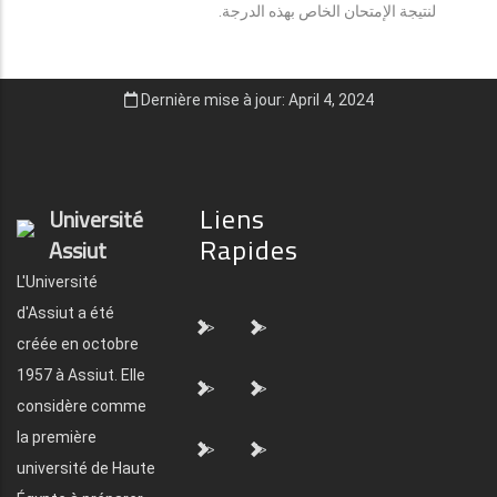
لنتيجة الإمتحان الخاص بهذه الدرجة.
Dernière mise à jour: April 4, 2024
Liens
Université
Rapides
Assiut
L'Université
d'Assiut a été
">
">
créée en octobre
1957 à Assiut. Elle
">
">
considère comme
la première
">
">
université de Haute