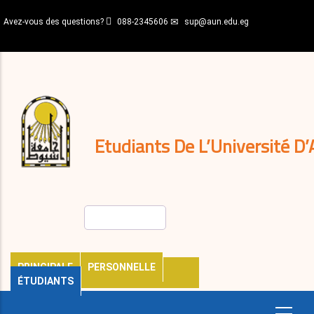
Aller
Avez-vous des questions?
088-2345606
sup@aun.edu.eg
au
contenu
N-
principal
Home
Règlements
&
décisions
Expatriés
Journal
Etudiants De L’Université D’
Rechercher
PRINCIPALE
PERSONNELLE
ÉTUDIANTS