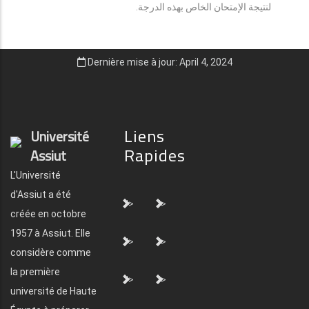
لنتيجة الإمتحان الخاص بهذه الدرجة.
Dernière mise à jour: April 4, 2024
Liens
Université
Rapides
Assiut
L'Université
d'Assiut a été
">
">
créée en octobre
1957 à Assiut. Elle
">
">
considère comme
la première
">
">
université de Haute