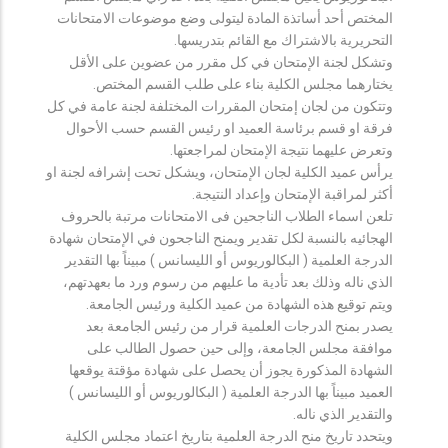
المختص أحد أساتذة المادة ليتولى وضع موضوعات الامتحانات
التحريرية بالاشتراك مع القائم بتدريسها.
وتشكل لجنة الإمتحان في كل مقرر من عضوين على الأقل
يختارهما مجلس الكلية بناء على طلب القسم المختص.
وتتكون من لجان إمتحان المقررات المختلفة لجنة عامة في كل
فرقة او قسم برئاسة العميد او رئيس القسم حسب الأحوال
وتعرض عليهما نتيجة الإمتحان لمراجعتها.
يرأس عميد الكلية لجان الإمتحان، ويشكل تحت إشرافه لجنة او
أكثر لمراقبة الإمتحان وإعداد النتيجة.
تلعن اسماء الطلاب الناجحين فى الامتحانات مرتبة بالحروف
الهجائيه بالنسبة لكل تقدير ويمنح الناجحون في الإمتحان شهادة
الدرجة العلمية ( البكالوريوس أو الليسانس ) مبيناً بها التقدير
الذي ناله وذلك بعد تأدية ما عليهم من رسوم ورد ما بعهدتهم،
ويتم توقيع هذه الشهادة من عميد الكلية ورئيس الجامعة.
يصدر بمنح الدرجات العلمية قرار من رئيس الجامعة بعد
موافقة مجلس الجامعة، وإلى حين حصول الطالب على
الشهادة المذكورة يجوز أن يحصل على شهادة مؤقتة يوقعها
العميد مبيناً بها الدرجة العلمية ( البكالوريوس أو الليسانس )
والتقدير الذي ناله.
ويتحدد تاريخ منح الدرجة العلمية بتاريخ اعتماد مجلس الكلية