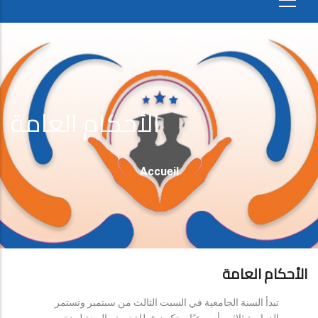
الأحكام العامة
Fil
Accueil
D'Ariane
الأحكام العامة
تبدأ السنة الجامعية في السبت الثالث من سبتمبر وتستمر
الدراسة ثلاثين أسبوعيًا، وتكون عطلة نصف السنة لمدة