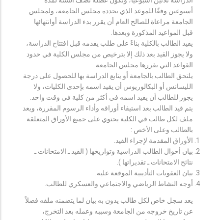
أسبوعين وفقًا للموعد الذي يحدده مجلس الجامعة، ولمجلس
الجامعة مراعاة للصالح العام أن يقرر بدء الدراسة أوانتهائها
قبل المواعيد المذكورة وبعدها.
يقيد الطالب بالكلية بناءً على طلب يقدمه قبل افتتاح الدراسة،
ولا يجوز القيد بعد ذلك إلا بترخيص من مجلس الكلية في حدود
القواعد التي يقررها مجلس الجامعة.
يلتحق الطالب بالجامعة أو يتابع الدراسة بها للحصول على درجة
الليسانس أو البكالوريوس أن يقيد اسمه بإحدى الكليات، ولا
يجوز للطالب أن يقيد اسمه في أكثر من كلية في وقت واحد.
يتم قيد الطالب بعد استيفاء أوراقه وأداء الرسوم المقررة، ويعد
ملف لكل طالب في الكلية يحتوي على جميع الأوراق المتعلقة
بالطالب وعلى الأخص :
الأوراق المقدمة لإجراء القيد.
بيان أحوال الطالب الدراسية وتواريخها ( القيد ـ الامتحانات ـ
نتائح الامتحانات ـ تقديراتها ).
بيان العقوبات التأديبية الموقعة عليه.
أوجه النشاط الرياضي والاجتماعي والعسكري للطالب.
يعد سجل خاص لكل طالب يدون به بيان لما يتضمنه ملفه فضلاً
عن تاريخ خروجه من الجامعة وسببه وعمله بعد التخرج،