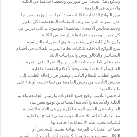
ويتكون هذا السجل من صورتين وتحفظ احداهما في الكلية
والأخرى في الجامعة.
تبين اللوائح الداخلية للكليات مواد الدراسة وتوزيع مقرراتها
على سنوات الدراسة وعدد الساعات المخصصة لكل مقرر،
وتحدد مجالس الأقسام المختصة الموضوعات التي تدرس في
كل مقرر، ويصدر باعتمادها قرار مجلس الكلية.
يكون لكل كلية دليل يتضمن محتوى المقررات الدراسية.
تبين اللوائح الداخلية للكليات نظام التدريب للطلاب في أقسام
الليسانس والبكالوريوس والدراسات العليا.
يجب على الطالب متابعة الدروس والاشتراك في التمرينات
العملية أو قاعات البحث وفقاً لأحكام اللائحة الداخلية.
يخضع الطلاب للنظام التأديبي ويصدر قرار إحالة الطلاب إلى
مجلس التأديب من رئيس الجامعة من تلقاء نفسه أو بناء على
طلب العميد.
لمجلس التأديب توقيع جميع العقوبات ولرئيس الجامعة ولعميد
الكلية وللأساتذة والأساتذة المساعدين توقيع بعض هذه
العقوبات في الحدود المبينة لكل منهم في اللائحة التنفيذية.
مع مراعاة أحكام اللائحة التنفيذية تتولى اللوائح الداخلية
للكليات تحديد نظم الامتحانات الخاصة بها.
فيما عدا امتحانات الفرقة النهائية بقسم الليسانس أو
البكالوريوس يعين مجلس الكلية بعد أخذ رأي مجلس القسم