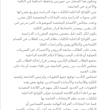
ويتكون هذا السجل من صورتين وتحفظ احداهما في الكلية
والأخرى في الجامعة.
تبين اللوائح الداخلية للكليات مواد الدراسة وتوزيع مقرراتها
على سنوات الدراسة وعدد الساعات المخصصة لكل مقرر،
وتحدد مجالس الأقسام المختصة الموضوعات التي تدرس في
كل مقرر، ويصدر باعتمادها قرار مجلس الكلية.
يكون لكل كلية دليل يتضمن محتوى المقررات الدراسية.
تبين اللوائح الداخلية للكليات نظام التدريب للطلاب في أقسام
الليسانس والبكالوريوس والدراسات العليا.
يجب على الطالب متابعة الدروس والاشتراك في التمرينات
العملية أو قاعات البحث وفقاً لأحكام اللائحة الداخلية.
يخضع الطلاب للنظام التأديبي ويصدر قرار إحالة الطلاب إلى
مجلس التأديب من رئيس الجامعة من تلقاء نفسه أو بناء على
طلب العميد.
لمجلس التأديب توقيع جميع العقوبات ولرئيس الجامعة ولعميد
الكلية وللأساتذة والأساتذة المساعدين توقيع بعض هذه
العقوبات في الحدود المبينة لكل منهم في اللائحة التنفيذية.
مع مراعاة أحكام اللائحة التنفيذية تتولى اللوائح الداخلية
للكليات تحديد نظم الامتحانات الخاصة بها.
فيما عدا امتحانات الفرقة النهائية بقسم الليسانس أو
البكالوريوس يعين مجلس الكلية بعد أخذ رأي مجلس القسم