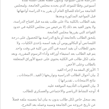
أسبوعين وفقًا للموعد الذي يحدده مجلس الجامعة، ولمجلس
الجامعة مراعاة للصالح العام أن يقرر بدء الدراسة أوانتهائها
قبل المواعيد المذكورة وبعدها.
يقيد الطالب بالكلية بناءً على طلب يقدمه قبل افتتاح الدراسة،
ولا يجوز القيد بعد ذلك إلا بترخيص من مجلس الكلية في حدود
القواعد التي يقررها مجلس الجامعة.
يلتحق الطالب بالجامعة أو يتابع الدراسة بها للحصول على درجة
الليسانس أو البكالوريوس أن يقيد اسمه بإحدى الكليات، ولا
يجوز للطالب أن يقيد اسمه في أكثر من كلية في وقت واحد.
يتم قيد الطالب بعد استيفاء أوراقه وأداء الرسوم المقررة، ويعد
ملف لكل طالب في الكلية يحتوي على جميع الأوراق المتعلقة
بالطالب وعلى الأخص :
الأوراق المقدمة لإجراء القيد.
بيان أحوال الطالب الدراسية وتواريخها ( القيد ـ الامتحانات ـ
نتائح الامتحانات ـ تقديراتها ).
بيان العقوبات التأديبية الموقعة عليه.
أوجه النشاط الرياضي والاجتماعي والعسكري للطالب.
يعد سجل خاص لكل طالب يدون به بيان لما يتضمنه ملفه فضلاً
عن تاريخ خروجه من الجامعة وسببه وعمله بعد التخرج،