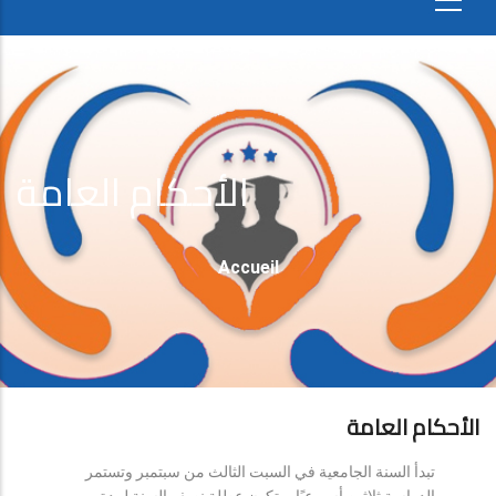
الأحكام العامة
Fil
Accueil
D'Ariane
الأحكام العامة
تبدأ السنة الجامعية في السبت الثالث من سبتمبر وتستمر
الدراسة ثلاثين أسبوعيًا، وتكون عطلة نصف السنة لمدة