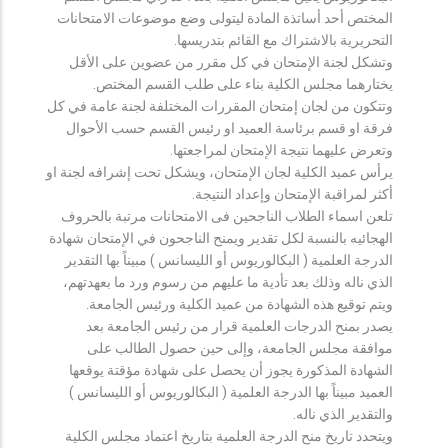
المختص أحد أساتذة المادة ليتولى وضع موضوعات الامتحانات
التحريرية بالاشتراك مع القائم بتدريسها.
وتشكل لجنة الإمتحان في كل مقرر من عضوين على الأقل
يختارهما مجلس الكلية بناء على طلب القسم المختص.
وتتكون من لجان إمتحان المقررات المختلفة لجنة عامة في كل
فرقة او قسم برئاسة العميد او رئيس القسم حسب الأحوال
وتعرض عليهما نتيجة الإمتحان لمراجعتها.
يرأس عميد الكلية لجان الإمتحان، ويشكل تحت إشرافه لجنة او
أكثر لمراقبة الإمتحان وإعداد النتيجة.
تلعن اسماء الطلاب الناجحين فى الامتحانات مرتبة بالحروف
الهجائيه بالنسبة لكل تقدير ويمنح الناجحون في الإمتحان شهادة
الدرجة العلمية ( البكالوريوس أو الليسانس ) مبيناً بها التقدير
الذي ناله وذلك بعد تأدية ما عليهم من رسوم ورد ما بعهدتهم،
ويتم توقيع هذه الشهادة من عميد الكلية ورئيس الجامعة.
يصدر بمنح الدرجات العلمية قرار من رئيس الجامعة بعد
موافقة مجلس الجامعة، وإلى حين حصول الطالب على
الشهادة المذكورة يجوز أن يحصل على شهادة مؤقتة يوقعها
العميد مبيناً بها الدرجة العلمية ( البكالوريوس أو الليسانس )
والتقدير الذي ناله.
ويتحدد تاريخ منح الدرجة العلمية بتاريخ اعتماد مجلس الكلية