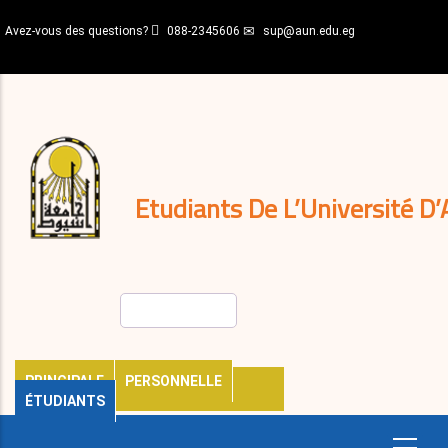
Aller
Avez-vous des questions?
088-2345606
sup@aun.edu.eg
au
contenu
N-
principal
Home
Règlements
&
décisions
Expatriés
Journal
Etudiants De L’Université D’
Rechercher
PRINCIPALE
PERSONNELLE
ÉTUDIANTS