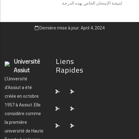
لنتيجة الإمتحان الخاص بهذه الدرجة.
Dernière mise à jour: April 4, 2024
Liens
Université
Rapides
Assiut
L'Université
d'Assiut a été
">
">
créée en octobre
1957 à Assiut. Elle
">
">
considère comme
la première
">
">
université de Haute