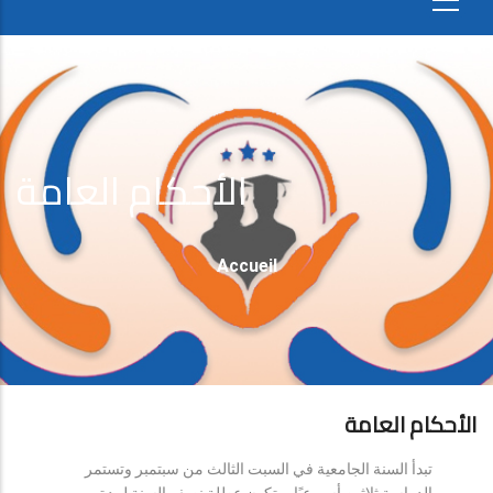
الأحكام العامة
Fil
Accueil
D'Ariane
الأحكام العامة
تبدأ السنة الجامعية في السبت الثالث من سبتمبر وتستمر
الدراسة ثلاثين أسبوعيًا، وتكون عطلة نصف السنة لمدة