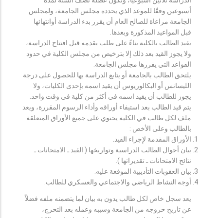
أسبوعين وفقًا للموعد الذي يحدده مجلس الجامعة، ولمجلس
الجامعة مراعاة للصالح العام أن يقرر بدء الدراسة أوانتهائها
قبل المواعيد المذكورة وبعدها.
يقيد الطالب بالكلية بناءً على طلب يقدمه قبل افتتاح الدراسة،
ولا يجوز القيد بعد ذلك إلا بترخيص من مجلس الكلية في حدود
القواعد التي يقررها مجلس الجامعة.
يلتحق الطالب بالجامعة أو يتابع الدراسة بها للحصول على درجة
الليسانس أو البكالوريوس أن يقيد اسمه بإحدى الكليات، ولا
يجوز للطالب أن يقيد اسمه في أكثر من كلية في وقت واحد.
يتم قيد الطالب بعد استيفاء أوراقه وأداء الرسوم المقررة، ويعد
ملف لكل طالب في الكلية يحتوي على جميع الأوراق المتعلقة
بالطالب وعلى الأخص :
الأوراق المقدمة لإجراء القيد.
بيان أحوال الطالب الدراسية وتواريخها ( القيد ـ الامتحانات ـ
نتائح الامتحانات ـ تقديراتها ).
بيان العقوبات التأديبية الموقعة عليه.
أوجه النشاط الرياضي والاجتماعي والعسكري للطالب.
يعد سجل خاص لكل طالب يدون به بيان لما يتضمنه ملفه فضلاً
عن تاريخ خروجه من الجامعة وسببه وعمله بعد التخرج،