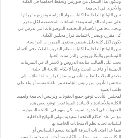
ويتكون هذا السجل من صورتين وتحفظ احداهما في الكلية
والأخرى في الجامعة.
تبين اللوائح الداخلية للكليات مواد الدراسة وتوزيع مقرراتها
على سنوات الدراسة وعدد الساعات المخصصة لكل مقرر،
وتحدد مجالس الأقسام المختصة الموضوعات التي تدرس في
كل مقرر، ويصدر باعتمادها قرار مجلس الكلية.
يكون لكل كلية دليل يتضمن محتوى المقررات الدراسية.
تبين اللوائح الداخلية للكليات نظام التدريب للطلاب في أقسام
الليسانس والبكالوريوس والدراسات العليا.
يجب على الطالب متابعة الدروس والاشتراك في التمرينات
العملية أو قاعات البحث وفقاً لأحكام اللائحة الداخلية.
يخضع الطلاب للنظام التأديبي ويصدر قرار إحالة الطلاب إلى
مجلس التأديب من رئيس الجامعة من تلقاء نفسه أو بناء على
طلب العميد.
لمجلس التأديب توقيع جميع العقوبات ولرئيس الجامعة ولعميد
الكلية وللأساتذة والأساتذة المساعدين توقيع بعض هذه
العقوبات في الحدود المبينة لكل منهم في اللائحة التنفيذية.
مع مراعاة أحكام اللائحة التنفيذية تتولى اللوائح الداخلية
للكليات تحديد نظم الامتحانات الخاصة بها.
فيما عدا امتحانات الفرقة النهائية بقسم الليسانس أو
البكالوريوس يعين مجلس الكلية بعد أخذ رأي مجلس القسم