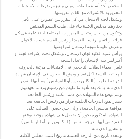
المختص أحد أساتذة المادة ليتولى وضع موضوعات الامتحانات
التحريرية بالاشتراك مع القائم بتدريسها.
وتشكل لجنة الإمتحان في كل مقرر من عضوين على الأقل
يختارهما مجلس الكلية بناء على طلب القسم المختص.
وتتكون من لجان إمتحان المقررات المختلفة لجنة عامة في كل
فرقة او قسم برئاسة العميد او رئيس القسم حسب الأحوال
وتعرض عليهما نتيجة الإمتحان لمراجعتها.
يرأس عميد الكلية لجان الإمتحان، ويشكل تحت إشرافه لجنة او
أكثر لمراقبة الإمتحان وإعداد النتيجة.
تلعن اسماء الطلاب الناجحين فى الامتحانات مرتبة بالحروف
الهجائيه بالنسبة لكل تقدير ويمنح الناجحون في الإمتحان شهادة
الدرجة العلمية ( البكالوريوس أو الليسانس ) مبيناً بها التقدير
الذي ناله وذلك بعد تأدية ما عليهم من رسوم ورد ما بعهدتهم،
ويتم توقيع هذه الشهادة من عميد الكلية ورئيس الجامعة.
يصدر بمنح الدرجات العلمية قرار من رئيس الجامعة بعد
موافقة مجلس الجامعة، وإلى حين حصول الطالب على
الشهادة المذكورة يجوز أن يحصل على شهادة مؤقتة يوقعها
العميد مبيناً بها الدرجة العلمية ( البكالوريوس أو الليسانس )
والتقدير الذي ناله.
ويتحدد تاريخ منح الدرجة العلمية بتاريخ اعتماد مجلس الكلية