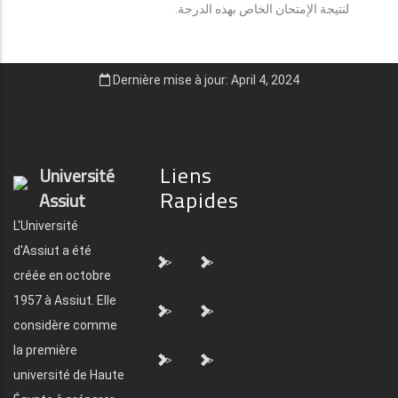
لنتيجة الإمتحان الخاص بهذه الدرجة.
Dernière mise à jour: April 4, 2024
Liens
Université
Rapides
Assiut
L'Université
d'Assiut a été
">
">
créée en octobre
1957 à Assiut. Elle
">
">
considère comme
la première
">
">
université de Haute