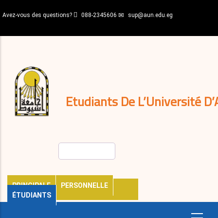
Aller
Avez-vous des questions?
088-2345606
sup@aun.edu.eg
au
contenu
N-
principal
Home
Règlements
&
décisions
Expatriés
Journal
Etudiants De L’Université D’
Rechercher
PRINCIPALE
PERSONNELLE
ÉTUDIANTS