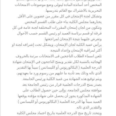
المختص أحد أساتذة المادة ليتولى وضع موضوعات الامتحانات
التحريرية بالاشتراك مع القائم بتدريسها.
وتشكل لجنة الإمتحان في كل مقرر من عضوين على الأقل
يختارهما مجلس الكلية بناء على طلب القسم المختص.
وتتكون من لجان إمتحان المقررات المختلفة لجنة عامة في كل
فرقة او قسم برئاسة العميد او رئيس القسم حسب الأحوال
وتعرض عليهما نتيجة الإمتحان لمراجعتها.
يرأس عميد الكلية لجان الإمتحان، ويشكل تحت إشرافه لجنة او
أكثر لمراقبة الإمتحان وإعداد النتيجة.
تلعن اسماء الطلاب الناجحين فى الامتحانات مرتبة بالحروف
الهجائيه بالنسبة لكل تقدير ويمنح الناجحون في الإمتحان شهادة
الدرجة العلمية ( البكالوريوس أو الليسانس ) مبيناً بها التقدير
الذي ناله وذلك بعد تأدية ما عليهم من رسوم ورد ما بعهدتهم،
ويتم توقيع هذه الشهادة من عميد الكلية ورئيس الجامعة.
يصدر بمنح الدرجات العلمية قرار من رئيس الجامعة بعد
موافقة مجلس الجامعة، وإلى حين حصول الطالب على
الشهادة المذكورة يجوز أن يحصل على شهادة مؤقتة يوقعها
العميد مبيناً بها الدرجة العلمية ( البكالوريوس أو الليسانس )
والتقدير الذي ناله.
ويتحدد تاريخ منح الدرجة العلمية بتاريخ اعتماد مجلس الكلية