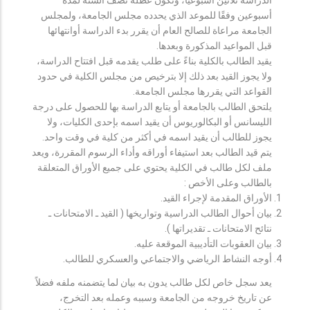
أسبوعين وفقًا للموعد الذي يحدده مجلس الجامعة، ولمجلس
الجامعة مراعاة للصالح العام أن يقرر بدء الدراسة أوانتهائها
قبل المواعيد المذكورة وبعدها.
يقيد الطالب بالكلية بناءً على طلب يقدمه قبل افتتاح الدراسة،
ولا يجوز القيد بعد ذلك إلا بترخيص من مجلس الكلية في حدود
القواعد التي يقررها مجلس الجامعة.
يلتحق الطالب بالجامعة أو يتابع الدراسة بها للحصول على درجة
الليسانس أو البكالوريوس أن يقيد اسمه بإحدى الكليات، ولا
يجوز للطالب أن يقيد اسمه في أكثر من كلية في وقت واحد.
يتم قيد الطالب بعد استيفاء أوراقه وأداء الرسوم المقررة، ويعد
ملف لكل طالب في الكلية يحتوي على جميع الأوراق المتعلقة
بالطالب وعلى الأخص :
الأوراق المقدمة لإجراء القيد.
بيان أحوال الطالب الدراسية وتواريخها ( القيد ـ الامتحانات ـ
نتائح الامتحانات ـ تقديراتها ).
بيان العقوبات التأديبية الموقعة عليه.
أوجه النشاط الرياضي والاجتماعي والعسكري للطالب.
يعد سجل خاص لكل طالب يدون به بيان لما يتضمنه ملفه فضلاً
عن تاريخ خروجه من الجامعة وسببه وعمله بعد التخرج،