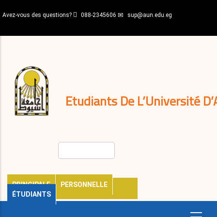
Aller
Avez-vous des questions?
088-2345606
sup@aun.edu.eg
au
contenu
N-
principal
Home
Règlements
&
décisions
Expatriés
Journal
Etudiants De L’Université D’
Rechercher
PRINCIPALE
PERSONNELLE
ÉTUDIANTS