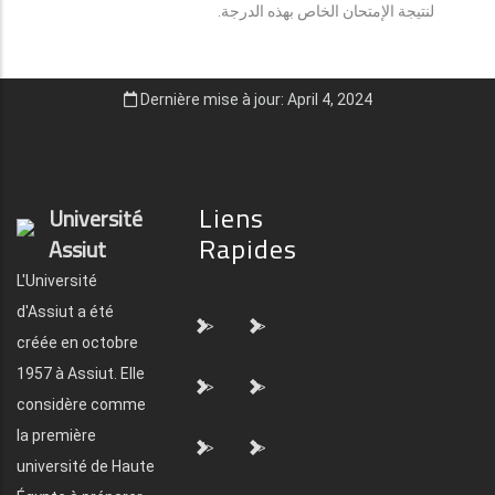
لنتيجة الإمتحان الخاص بهذه الدرجة.
Dernière mise à jour: April 4, 2024
Liens
Université
Rapides
Assiut
L'Université
d'Assiut a été
">
">
créée en octobre
1957 à Assiut. Elle
">
">
considère comme
la première
">
">
université de Haute