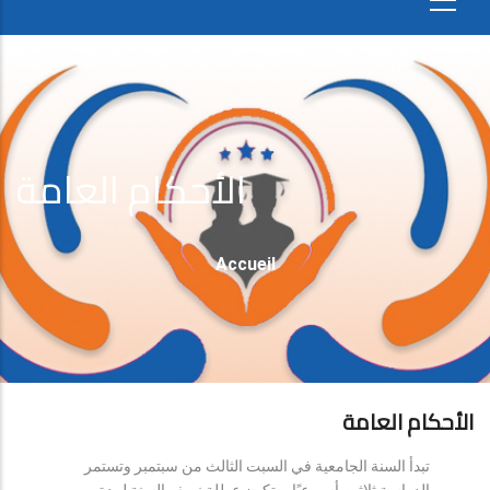
الأحكام العامة
Fil
Accueil
D'Ariane
الأحكام العامة
تبدأ السنة الجامعية في السبت الثالث من سبتمبر وتستمر
الدراسة ثلاثين أسبوعيًا، وتكون عطلة نصف السنة لمدة