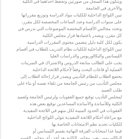
ويتكون هذا السجل من صورتين وتحفظ احداهما في الكلية
والأخرى في الجامعة.
تبين اللوائح الداخلية للكليات مواد الدراسة وتوزيع مقرراتها
على سنوات الدراسة وعدد الساعات المخصصة لكل مقرر،
وتحدد مجالس الأقسام المختصة الموضوعات التي تدرس في
كل مقرر، ويصدر باعتمادها قرار مجلس الكلية.
يكون لكل كلية دليل يتضمن محتوى المقررات الدراسية.
تبين اللوائح الداخلية للكليات نظام التدريب للطلاب في أقسام
الليسانس والبكالوريوس والدراسات العليا.
يجب على الطالب متابعة الدروس والاشتراك في التمرينات
العملية أو قاعات البحث وفقاً لأحكام اللائحة الداخلية.
يخضع الطلاب للنظام التأديبي ويصدر قرار إحالة الطلاب إلى
مجلس التأديب من رئيس الجامعة من تلقاء نفسه أو بناء على
طلب العميد.
لمجلس التأديب توقيع جميع العقوبات ولرئيس الجامعة ولعميد
الكلية وللأساتذة والأساتذة المساعدين توقيع بعض هذه
العقوبات في الحدود المبينة لكل منهم في اللائحة التنفيذية.
مع مراعاة أحكام اللائحة التنفيذية تتولى اللوائح الداخلية
للكليات تحديد نظم الامتحانات الخاصة بها.
فيما عدا امتحانات الفرقة النهائية بقسم الليسانس أو
البكالوريوس يعين مجلس الكلية بعد أخذ رأي مجلس القسم