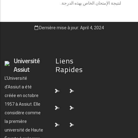
لنتيجة الإمتحان الخاص بهذه الدرجة.
Dernière mise à jour: April 4, 2024
Liens
Université
Rapides
Assiut
L'Université
d'Assiut a été
">
">
créée en octobre
1957 à Assiut. Elle
">
">
considère comme
la première
">
">
université de Haute