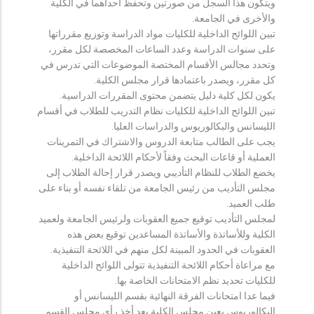
ويتكون هذا السجل من صورتين وتحفظ احداهما في الكلية
والأخرى في الجامعة.
تبين اللوائح الداخلية للكليات مواد الدراسة وتوزيع مقرراتها
على سنوات الدراسة وعدد الساعات المخصصة لكل مقرر،
وتحدد مجالس الأقسام المختصة الموضوعات التي تدرس في
كل مقرر، ويصدر باعتمادها قرار مجلس الكلية.
يكون لكل كلية دليل يتضمن محتوى المقررات الدراسية.
تبين اللوائح الداخلية للكليات نظام التدريب للطلاب في أقسام
الليسانس والبكالوريوس والدراسات العليا.
يجب على الطالب متابعة الدروس والاشتراك في التمرينات
العملية أو قاعات البحث وفقاً لأحكام اللائحة الداخلية.
يخضع الطلاب للنظام التأديبي ويصدر قرار إحالة الطلاب إلى
مجلس التأديب من رئيس الجامعة من تلقاء نفسه أو بناء على
طلب العميد.
لمجلس التأديب توقيع جميع العقوبات ولرئيس الجامعة ولعميد
الكلية وللأساتذة والأساتذة المساعدين توقيع بعض هذه
العقوبات في الحدود المبينة لكل منهم في اللائحة التنفيذية.
مع مراعاة أحكام اللائحة التنفيذية تتولى اللوائح الداخلية
للكليات تحديد نظم الامتحانات الخاصة بها.
فيما عدا امتحانات الفرقة النهائية بقسم الليسانس أو
البكالوريوس يعين مجلس الكلية بعد أخذ رأي مجلس القسم