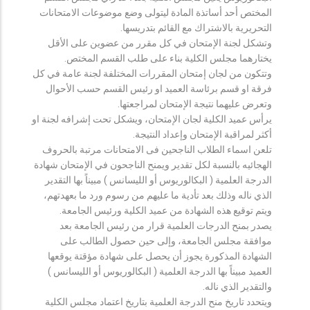
المختص أحد أساتذة المادة ليتولى وضع موضوعات الامتحانات
التحريرية بالاشتراك مع القائم بتدريسها.
وتشكل لجنة الإمتحان في كل مقرر من عضوين على الأقل
يختارهما مجلس الكلية بناء على طلب القسم المختص.
وتتكون من لجان إمتحان المقررات المختلفة لجنة عامة في كل
فرقة او قسم برئاسة العميد او رئيس القسم حسب الأحوال
وتعرض عليهما نتيجة الإمتحان لمراجعتها.
يرأس عميد الكلية لجان الإمتحان، ويشكل تحت إشرافه لجنة او
أكثر لمراقبة الإمتحان وإعداد النتيجة.
تلعن اسماء الطلاب الناجحين فى الامتحانات مرتبة بالحروف
الهجائيه بالنسبة لكل تقدير ويمنح الناجحون في الإمتحان شهادة
الدرجة العلمية ( البكالوريوس أو الليسانس ) مبيناً بها التقدير
الذي ناله وذلك بعد تأدية ما عليهم من رسوم ورد ما بعهدتهم،
ويتم توقيع هذه الشهادة من عميد الكلية ورئيس الجامعة.
يصدر بمنح الدرجات العلمية قرار من رئيس الجامعة بعد
موافقة مجلس الجامعة، وإلى حين حصول الطالب على
الشهادة المذكورة يجوز أن يحصل على شهادة مؤقتة يوقعها
العميد مبيناً بها الدرجة العلمية ( البكالوريوس أو الليسانس )
والتقدير الذي ناله.
ويتحدد تاريخ منح الدرجة العلمية بتاريخ اعتماد مجلس الكلية