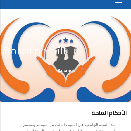
الأحكام العامة
Fil
Accueil
D'Ariane
الأحكام العامة
تبدأ السنة الجامعية في السبت الثالث من سبتمبر وتستمر
الدراسة ثلاثين أسبوعيًا، وتكون عطلة نصف السنة لمدة