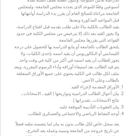
أسبوعين وفقًا للموعد الذي يحدده مجلس الجامعة، ولمجلس
الجامعة مراعاة للصالح العام أن يقرر بدء الدراسة أوانتهائها
قبل المواعيد المذكورة وبعدها.
يقيد الطالب بالكلية بناءً على طلب يقدمه قبل افتتاح الدراسة،
ولا يجوز القيد بعد ذلك إلا بترخيص من مجلس الكلية في حدود
القواعد التي يقررها مجلس الجامعة.
يلتحق الطالب بالجامعة أو يتابع الدراسة بها للحصول على درجة
الليسانس أو البكالوريوس أن يقيد اسمه بإحدى الكليات، ولا
يجوز للطالب أن يقيد اسمه في أكثر من كلية في وقت واحد.
يتم قيد الطالب بعد استيفاء أوراقه وأداء الرسوم المقررة، ويعد
ملف لكل طالب في الكلية يحتوي على جميع الأوراق المتعلقة
بالطالب وعلى الأخص :
الأوراق المقدمة لإجراء القيد.
بيان أحوال الطالب الدراسية وتواريخها ( القيد ـ الامتحانات ـ
نتائح الامتحانات ـ تقديراتها ).
بيان العقوبات التأديبية الموقعة عليه.
أوجه النشاط الرياضي والاجتماعي والعسكري للطالب.
يعد سجل خاص لكل طالب يدون به بيان لما يتضمنه ملفه فضلاً
عن تاريخ خروجه من الجامعة وسببه وعمله بعد التخرج،