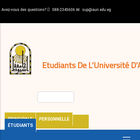
Aller
Avez-vous des questions?
088-2345606
sup@aun.edu.eg
au
contenu
N-
principal
Home
Règlements
&
décisions
Expatriés
Journal
Etudiants De L’Université D’
Rechercher
PRINCIPALE
PERSONNELLE
ÉTUDIANTS