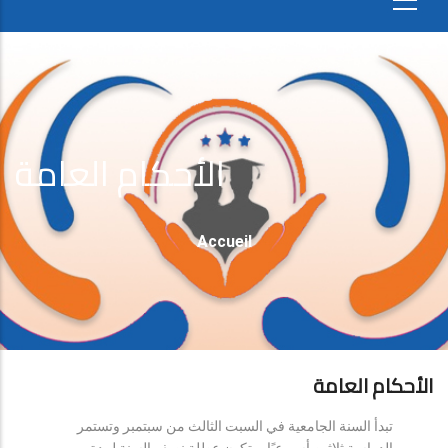
الأحكام العامة
Fil
Accueil
D'Ariane
الأحكام العامة
تبدأ السنة الجامعية في السبت الثالث من سبتمبر وتستمر
الدراسة ثلاثين أسبوعيًا، وتكون عطلة نصف السنة لمدة