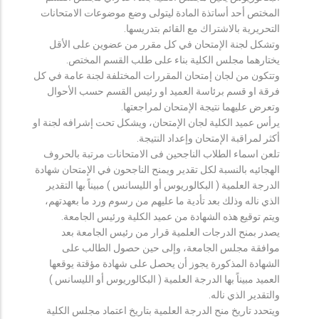
المختص أحد أساتذة المادة ليتولى وضع موضوعات الامتحانات
التحريرية بالاشتراك مع القائم بتدريسها.
وتشكل لجنة الإمتحان في كل مقرر من عضوين على الأقل
يختارهما مجلس الكلية بناء على طلب القسم المختص.
وتتكون من لجان إمتحان المقررات المختلفة لجنة عامة في كل
فرقة او قسم برئاسة العميد او رئيس القسم حسب الأحوال
وتعرض عليهما نتيجة الإمتحان لمراجعتها.
يرأس عميد الكلية لجان الإمتحان، ويشكل تحت إشرافه لجنة او
أكثر لمراقبة الإمتحان وإعداد النتيجة.
تلعن اسماء الطلاب الناجحين فى الامتحانات مرتبة بالحروف
الهجائيه بالنسبة لكل تقدير ويمنح الناجحون في الإمتحان شهادة
الدرجة العلمية ( البكالوريوس أو الليسانس ) مبيناً بها التقدير
الذي ناله وذلك بعد تأدية ما عليهم من رسوم ورد ما بعهدتهم،
ويتم توقيع هذه الشهادة من عميد الكلية ورئيس الجامعة.
يصدر بمنح الدرجات العلمية قرار من رئيس الجامعة بعد
موافقة مجلس الجامعة، وإلى حين حصول الطالب على
الشهادة المذكورة يجوز أن يحصل على شهادة مؤقتة يوقعها
العميد مبيناً بها الدرجة العلمية ( البكالوريوس أو الليسانس )
والتقدير الذي ناله.
ويتحدد تاريخ منح الدرجة العلمية بتاريخ اعتماد مجلس الكلية