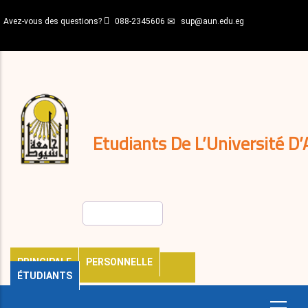
Aller
Avez-vous des questions?
088-2345606
sup@aun.edu.eg
au
contenu
N-
principal
Home
Règlements
&
décisions
Expatriés
Journal
Etudiants De L’Université D’
Rechercher
PRINCIPALE
PERSONNELLE
ÉTUDIANTS