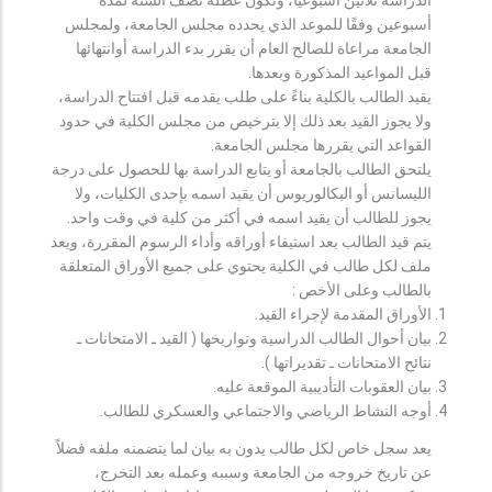
أسبوعين وفقًا للموعد الذي يحدده مجلس الجامعة، ولمجلس
الجامعة مراعاة للصالح العام أن يقرر بدء الدراسة أوانتهائها
قبل المواعيد المذكورة وبعدها.
يقيد الطالب بالكلية بناءً على طلب يقدمه قبل افتتاح الدراسة،
ولا يجوز القيد بعد ذلك إلا بترخيص من مجلس الكلية في حدود
القواعد التي يقررها مجلس الجامعة.
يلتحق الطالب بالجامعة أو يتابع الدراسة بها للحصول على درجة
الليسانس أو البكالوريوس أن يقيد اسمه بإحدى الكليات، ولا
يجوز للطالب أن يقيد اسمه في أكثر من كلية في وقت واحد.
يتم قيد الطالب بعد استيفاء أوراقه وأداء الرسوم المقررة، ويعد
ملف لكل طالب في الكلية يحتوي على جميع الأوراق المتعلقة
بالطالب وعلى الأخص :
الأوراق المقدمة لإجراء القيد.
بيان أحوال الطالب الدراسية وتواريخها ( القيد ـ الامتحانات ـ
نتائح الامتحانات ـ تقديراتها ).
بيان العقوبات التأديبية الموقعة عليه.
أوجه النشاط الرياضي والاجتماعي والعسكري للطالب.
يعد سجل خاص لكل طالب يدون به بيان لما يتضمنه ملفه فضلاً
عن تاريخ خروجه من الجامعة وسببه وعمله بعد التخرج،