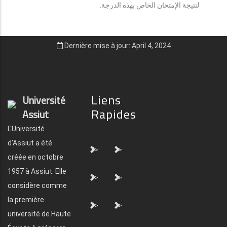
لنتيجة الإمتحان الخاص بهذه الدرجة.
Dernière mise à jour: April 4, 2024
Liens
Université
Rapides
Assiut
L'Université
d'Assiut a été
">
">
créée en octobre
1957 à Assiut. Elle
">
">
considère comme
la première
">
">
université de Haute