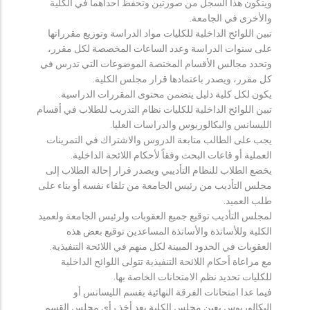
ويتكون هذا السجل من صورتين وتحفظ احداهما في الكلية
والأخرى في الجامعة.
تبين اللوائح الداخلية للكليات مواد الدراسة وتوزيع مقرراتها
على سنوات الدراسة وعدد الساعات المخصصة لكل مقرر،
وتحدد مجالس الأقسام المختصة الموضوعات التي تدرس في
كل مقرر، ويصدر باعتمادها قرار مجلس الكلية.
يكون لكل كلية دليل يتضمن محتوى المقررات الدراسية.
تبين اللوائح الداخلية للكليات نظام التدريب للطلاب في أقسام
الليسانس والبكالوريوس والدراسات العليا.
يجب على الطالب متابعة الدروس والاشتراك في التمرينات
العملية أو قاعات البحث وفقاً لأحكام اللائحة الداخلية.
يخضع الطلاب للنظام التأديبي ويصدر قرار إحالة الطلاب إلى
مجلس التأديب من رئيس الجامعة من تلقاء نفسه أو بناء على
طلب العميد.
لمجلس التأديب توقيع جميع العقوبات ولرئيس الجامعة ولعميد
الكلية وللأساتذة والأساتذة المساعدين توقيع بعض هذه
العقوبات في الحدود المبينة لكل منهم في اللائحة التنفيذية.
مع مراعاة أحكام اللائحة التنفيذية تتولى اللوائح الداخلية
للكليات تحديد نظم الامتحانات الخاصة بها.
فيما عدا امتحانات الفرقة النهائية بقسم الليسانس أو
البكالوريوس يعين مجلس الكلية بعد أخذ رأي مجلس القسم