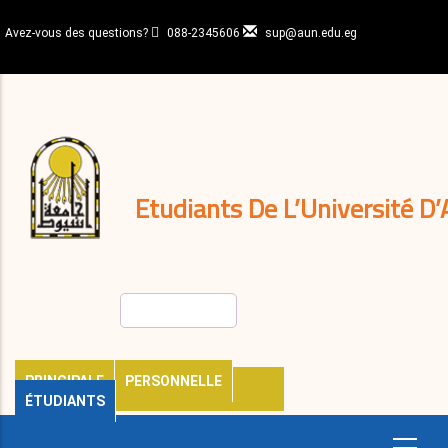
Aller
au
Avez-vous des questions?
088-2345606
sup@aun.edu.eg
contenu
N-
principal
Home
Règlements
&
décisions
Expatriés
Journal
Etudiants De L’Université D’
Rechercher
PRINCIPALE
PERSONNELLE
ÉTUDIANTS