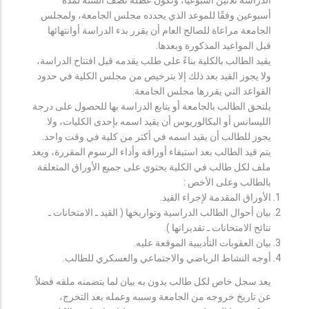
أسبوعين وفقًا للموعد الذي يحدده مجلس الجامعة، ولمجلس
الجامعة مراعاة للصالح العام أن يقرر بدء الدراسة أوانتهائها
قبل المواعيد المذكورة وبعدها.
يقيد الطالب بالكلية بناءً على طلب يقدمه قبل افتتاح الدراسة،
ولا يجوز القيد بعد ذلك إلا بترخيص من مجلس الكلية في حدود
القواعد التي يقررها مجلس الجامعة.
يلتحق الطالب بالجامعة أو يتابع الدراسة بها للحصول على درجة
الليسانس أو البكالوريوس أن يقيد اسمه بإحدى الكليات، ولا
يجوز للطالب أن يقيد اسمه في أكثر من كلية في وقت واحد.
يتم قيد الطالب بعد استيفاء أوراقه وأداء الرسوم المقررة، ويعد
ملف لكل طالب في الكلية يحتوي على جميع الأوراق المتعلقة
بالطالب وعلى الأخص :
الأوراق المقدمة لإجراء القيد.
بيان أحوال الطالب الدراسية وتواريخها ( القيد ـ الامتحانات ـ
نتائح الامتحانات ـ تقديراتها ).
بيان العقوبات التأديبية الموقعة عليه.
أوجه النشاط الرياضي والاجتماعي والعسكري للطالب.
يعد سجل خاص لكل طالب يدون به بيان لما يتضمنه ملفه فضلاً
عن تاريخ خروجه من الجامعة وسببه وعمله بعد التخرج،