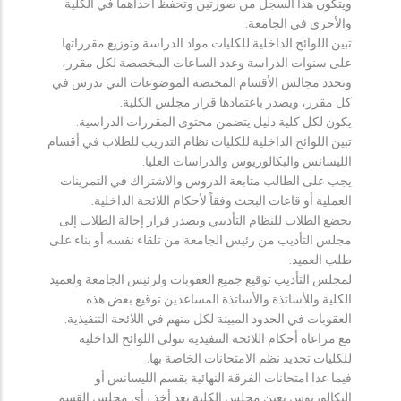
ويتكون هذا السجل من صورتين وتحفظ احداهما في الكلية
والأخرى في الجامعة.
تبين اللوائح الداخلية للكليات مواد الدراسة وتوزيع مقرراتها
على سنوات الدراسة وعدد الساعات المخصصة لكل مقرر،
وتحدد مجالس الأقسام المختصة الموضوعات التي تدرس في
كل مقرر، ويصدر باعتمادها قرار مجلس الكلية.
يكون لكل كلية دليل يتضمن محتوى المقررات الدراسية.
تبين اللوائح الداخلية للكليات نظام التدريب للطلاب في أقسام
الليسانس والبكالوريوس والدراسات العليا.
يجب على الطالب متابعة الدروس والاشتراك في التمرينات
العملية أو قاعات البحث وفقاً لأحكام اللائحة الداخلية.
يخضع الطلاب للنظام التأديبي ويصدر قرار إحالة الطلاب إلى
مجلس التأديب من رئيس الجامعة من تلقاء نفسه أو بناء على
طلب العميد.
لمجلس التأديب توقيع جميع العقوبات ولرئيس الجامعة ولعميد
الكلية وللأساتذة والأساتذة المساعدين توقيع بعض هذه
العقوبات في الحدود المبينة لكل منهم في اللائحة التنفيذية.
مع مراعاة أحكام اللائحة التنفيذية تتولى اللوائح الداخلية
للكليات تحديد نظم الامتحانات الخاصة بها.
فيما عدا امتحانات الفرقة النهائية بقسم الليسانس أو
البكالوريوس يعين مجلس الكلية بعد أخذ رأي مجلس القسم