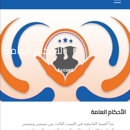
الأحكام العامة
Fil
Accueil
D'Ariane
الأحكام العامة
تبدأ السنة الجامعية في السبت الثالث من سبتمبر وتستمر
الدراسة ثلاثين أسبوعيًا، وتكون عطلة نصف السنة لمدة