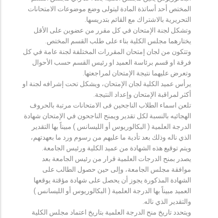
المختص أحد أساتذة المادة ليتولى وضع موضوعات الامتحانات
التحريرية بالاشتراك مع القائم بتدريسها.
وتشكل لجنة الإمتحان في كل مقرر من عضوين على الأقل
يختارهما مجلس الكلية بناء على طلب القسم المختص.
وتتكون من لجان إمتحان المقررات المختلفة لجنة عامة في كل
فرقة او قسم برئاسة العميد او رئيس القسم حسب الأحوال
وتعرض عليهما نتيجة الإمتحان لمراجعتها.
يرأس عميد الكلية لجان الإمتحان، ويشكل تحت إشرافه لجنة او
أكثر لمراقبة الإمتحان وإعداد النتيجة.
تلعن اسماء الطلاب الناجحين فى الامتحانات مرتبة بالحروف
الهجائيه بالنسبة لكل تقدير ويمنح الناجحون في الإمتحان شهادة
الدرجة العلمية ( البكالوريوس أو الليسانس ) مبيناً بها التقدير
الذي ناله وذلك بعد تأدية ما عليهم من رسوم ورد ما بعهدتهم،
ويتم توقيع هذه الشهادة من عميد الكلية ورئيس الجامعة.
يصدر بمنح الدرجات العلمية قرار من رئيس الجامعة بعد
موافقة مجلس الجامعة، وإلى حين حصول الطالب على
الشهادة المذكورة يجوز أن يحصل على شهادة مؤقتة يوقعها
العميد مبيناً بها الدرجة العلمية ( البكالوريوس أو الليسانس )
والتقدير الذي ناله.
ويتحدد تاريخ منح الدرجة العلمية بتاريخ اعتماد مجلس الكلية