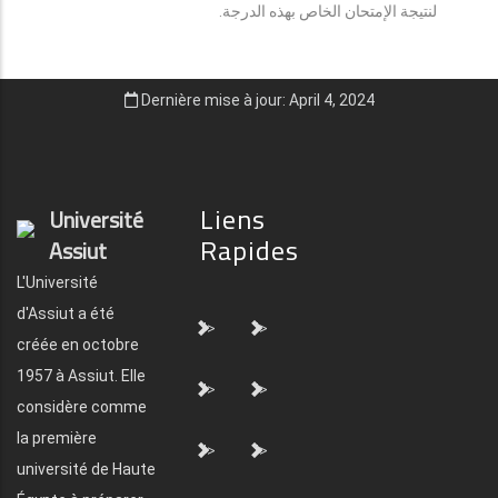
لنتيجة الإمتحان الخاص بهذه الدرجة.
Dernière mise à jour: April 4, 2024
Liens
Université
Rapides
Assiut
L'Université
d'Assiut a été
">
">
créée en octobre
1957 à Assiut. Elle
">
">
considère comme
la première
">
">
université de Haute