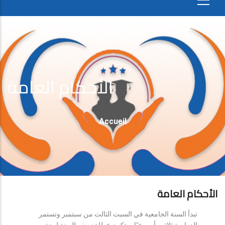
الأحكام العامة
Fil
Accueil
D'Ariane
الأحكام العامة
تبدأ السنة الجامعية في السبت الثالث من سبتمبر وتستمر
الدراسة ثلاثين أسبوعيًا، وتكون عطلة نصف السنة لمدة