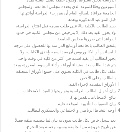
أسبوعين وفقًا للموعد الذي يحدده مجلس الجامعة، ولمجلس
الجامعة مراعاة للصالح العام أن يقرر بدء الدراسة أوانتهائها
قبل المواعيد المذكورة وبعدها.
يقيد الطالب بالكلية بناءً على طلب يقدمه قبل افتتاح الدراسة،
ولا يجوز القيد بعد ذلك إلا بترخيص من مجلس الكلية في حدود
القواعد التي يقررها مجلس الجامعة.
يلتحق الطالب بالجامعة أو يتابع الدراسة بها للحصول على درجة
الليسانس أو البكالوريوس أن يقيد اسمه بإحدى الكليات، ولا
يجوز للطالب أن يقيد اسمه في أكثر من كلية في وقت واحد.
يتم قيد الطالب بعد استيفاء أوراقه وأداء الرسوم المقررة، ويعد
ملف لكل طالب في الكلية يحتوي على جميع الأوراق المتعلقة
بالطالب وعلى الأخص :
الأوراق المقدمة لإجراء القيد.
بيان أحوال الطالب الدراسية وتواريخها ( القيد ـ الامتحانات ـ
نتائح الامتحانات ـ تقديراتها ).
بيان العقوبات التأديبية الموقعة عليه.
أوجه النشاط الرياضي والاجتماعي والعسكري للطالب.
يعد سجل خاص لكل طالب يدون به بيان لما يتضمنه ملفه فضلاً
عن تاريخ خروجه من الجامعة وسببه وعمله بعد التخرج،