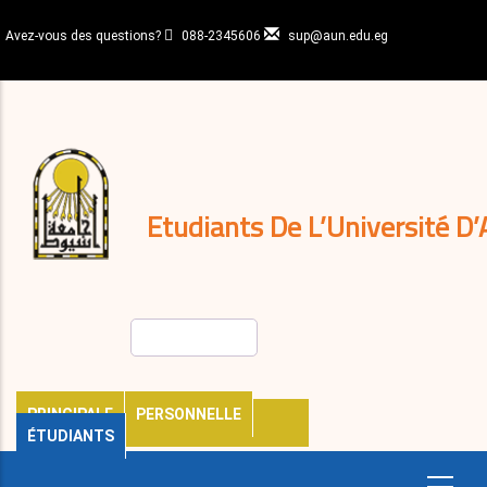
Aller
au
Avez-vous des questions?
088-2345606
sup@aun.edu.eg
contenu
N-
principal
Home
Règlements
&
décisions
Expatriés
Journal
Etudiants De L’Université D’
Rechercher
PRINCIPALE
PERSONNELLE
ÉTUDIANTS