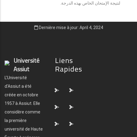
لنتيجة الإمتحان الخاص بهذه الدرجة.
Dernière mise à jour: April 4, 2024
Liens
Université
Rapides
Assiut
L'Université
d'Assiut a été
">
">
créée en octobre
1957 à Assiut. Elle
">
">
considère comme
la première
">
">
université de Haute