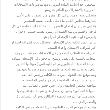
المختص أحد أساتذة المادة ليتولى وضع موضوعات الامتحانات
التحريرية بالاشتراك مع القائم بتدريسها.
وتشكل لجنة الإمتحان في كل مقرر من عضوين على الأقل
يختارهما مجلس الكلية بناء على طلب القسم المختص.
وتتكون من لجان إمتحان المقررات المختلفة لجنة عامة في كل
فرقة او قسم برئاسة العميد او رئيس القسم حسب الأحوال
وتعرض عليهما نتيجة الإمتحان لمراجعتها.
يرأس عميد الكلية لجان الإمتحان، ويشكل تحت إشرافه لجنة او
أكثر لمراقبة الإمتحان وإعداد النتيجة.
تلعن اسماء الطلاب الناجحين فى الامتحانات مرتبة بالحروف
الهجائيه بالنسبة لكل تقدير ويمنح الناجحون في الإمتحان شهادة
الدرجة العلمية ( البكالوريوس أو الليسانس ) مبيناً بها التقدير
الذي ناله وذلك بعد تأدية ما عليهم من رسوم ورد ما بعهدتهم،
ويتم توقيع هذه الشهادة من عميد الكلية ورئيس الجامعة.
يصدر بمنح الدرجات العلمية قرار من رئيس الجامعة بعد
موافقة مجلس الجامعة، وإلى حين حصول الطالب على
الشهادة المذكورة يجوز أن يحصل على شهادة مؤقتة يوقعها
العميد مبيناً بها الدرجة العلمية ( البكالوريوس أو الليسانس )
والتقدير الذي ناله.
ويتحدد تاريخ منح الدرجة العلمية بتاريخ اعتماد مجلس الكلية