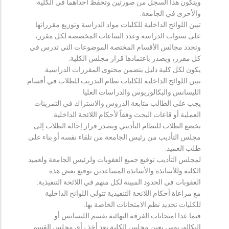
ويتكون هذا السجل من صورتين وتحفظ احداهما في الكلية
والأخرى في الجامعة.
تبين اللوائح الداخلية للكليات مواد الدراسة وتوزيع مقرراتها
على سنوات الدراسة وعدد الساعات المخصصة لكل مقرر،
وتحدد مجالس الأقسام المختصة الموضوعات التي تدرس في
كل مقرر، ويصدر باعتمادها قرار مجلس الكلية.
يكون لكل كلية دليل يتضمن محتوى المقررات الدراسية.
تبين اللوائح الداخلية للكليات نظام التدريب للطلاب في أقسام
الليسانس والبكالوريوس والدراسات العليا.
يجب على الطالب متابعة الدروس والاشتراك في التمرينات
العملية أو قاعات البحث وفقاً لأحكام اللائحة الداخلية.
يخضع الطلاب للنظام التأديبي ويصدر قرار إحالة الطلاب إلى
مجلس التأديب من رئيس الجامعة من تلقاء نفسه أو بناء على
طلب العميد.
لمجلس التأديب توقيع جميع العقوبات ولرئيس الجامعة ولعميد
الكلية وللأساتذة والأساتذة المساعدين توقيع بعض هذه
العقوبات في الحدود المبينة لكل منهم في اللائحة التنفيذية.
مع مراعاة أحكام اللائحة التنفيذية تتولى اللوائح الداخلية
للكليات تحديد نظم الامتحانات الخاصة بها.
فيما عدا امتحانات الفرقة النهائية بقسم الليسانس أو
البكالوريوس يعين مجلس الكلية بعد أخذ رأي مجلس القسم