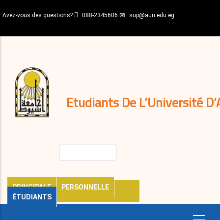
Aller
Avez-vous des questions?
088-2345606
sup@aun.edu.eg
au
contenu
N-
principal
Home
Règlements
&
décisions
Expatriés
Journal
Etudiants De L’Université D’
Rechercher
PRINCIPALE
PERSONNELLE
ÉTUDIANTS