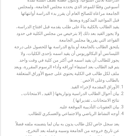
أسبوعين وفقًا للموعد الذي يحدده مجلس الجامعة، ولمجلس
الجامعة مراعاة للصالح العام أن يقرر بدء الدراسة أوانتهائها
قبل المواعيد المذكورة وبعدها.
يقيد الطالب بالكلية بناءً على طلب يقدمه قبل افتتاح الدراسة،
ولا يجوز القيد بعد ذلك إلا بترخيص من مجلس الكلية في حدود
القواعد التي يقررها مجلس الجامعة.
يلتحق الطالب بالجامعة أو يتابع الدراسة بها للحصول على درجة
الليسانس أو البكالوريوس أن يقيد اسمه بإحدى الكليات، ولا
يجوز للطالب أن يقيد اسمه في أكثر من كلية في وقت واحد.
يتم قيد الطالب بعد استيفاء أوراقه وأداء الرسوم المقررة، ويعد
ملف لكل طالب في الكلية يحتوي على جميع الأوراق المتعلقة
بالطالب وعلى الأخص :
الأوراق المقدمة لإجراء القيد.
بيان أحوال الطالب الدراسية وتواريخها ( القيد ـ الامتحانات ـ
نتائح الامتحانات ـ تقديراتها ).
بيان العقوبات التأديبية الموقعة عليه.
أوجه النشاط الرياضي والاجتماعي والعسكري للطالب.
يعد سجل خاص لكل طالب يدون به بيان لما يتضمنه ملفه فضلاً
عن تاريخ خروجه من الجامعة وسببه وعمله بعد التخرج،