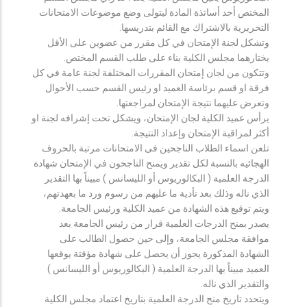
المختص أحد أساتذة المادة ليتولى وضع موضوعات الامتحانات
التحريرية بالاشتراك مع القائم بتدريسها.
وتشكل لجنة الإمتحان في كل مقرر من عضوين على الأقل
يختارهما مجلس الكلية بناء على طلب القسم المختص.
وتتكون من لجان إمتحان المقررات المختلفة لجنة عامة في كل
فرقة او قسم برئاسة العميد او رئيس القسم حسب الأحوال
وتعرض عليهما نتيجة الإمتحان لمراجعتها.
يرأس عميد الكلية لجان الإمتحان، ويشكل تحت إشرافه لجنة او
أكثر لمراقبة الإمتحان وإعداد النتيجة.
تلعن اسماء الطلاب الناجحين فى الامتحانات مرتبة بالحروف
الهجائيه بالنسبة لكل تقدير ويمنح الناجحون في الإمتحان شهادة
الدرجة العلمية ( البكالوريوس أو الليسانس ) مبيناً بها التقدير
الذي ناله وذلك بعد تأدية ما عليهم من رسوم ورد ما بعهدتهم،
ويتم توقيع هذه الشهادة من عميد الكلية ورئيس الجامعة.
يصدر بمنح الدرجات العلمية قرار من رئيس الجامعة بعد
موافقة مجلس الجامعة، وإلى حين حصول الطالب على
الشهادة المذكورة يجوز أن يحصل على شهادة مؤقتة يوقعها
العميد مبيناً بها الدرجة العلمية ( البكالوريوس أو الليسانس )
والتقدير الذي ناله.
ويتحدد تاريخ منح الدرجة العلمية بتاريخ اعتماد مجلس الكلية