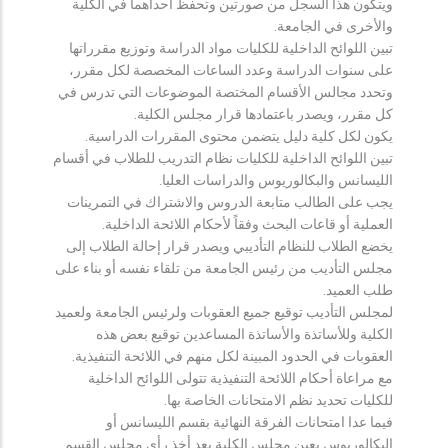
ويتكون هذا السجل من صورتين وتحفظ احداهما في الكلية
والأخرى في الجامعة.
تبين اللوائح الداخلية للكليات مواد الدراسة وتوزيع مقرراتها
على سنوات الدراسة وعدد الساعات المخصصة لكل مقرر،
وتحدد مجالس الأقسام المختصة الموضوعات التي تدرس في
كل مقرر، ويصدر باعتمادها قرار مجلس الكلية.
يكون لكل كلية دليل يتضمن محتوى المقررات الدراسية.
تبين اللوائح الداخلية للكليات نظام التدريب للطلاب في أقسام
الليسانس والبكالوريوس والدراسات العليا.
يجب على الطالب متابعة الدروس والاشتراك في التمرينات
العملية أو قاعات البحث وفقاً لأحكام اللائحة الداخلية.
يخضع الطلاب للنظام التأديبي ويصدر قرار إحالة الطلاب إلى
مجلس التأديب من رئيس الجامعة من تلقاء نفسه أو بناء على
طلب العميد.
لمجلس التأديب توقيع جميع العقوبات ولرئيس الجامعة ولعميد
الكلية وللأساتذة والأساتذة المساعدين توقيع بعض هذه
العقوبات في الحدود المبينة لكل منهم في اللائحة التنفيذية.
مع مراعاة أحكام اللائحة التنفيذية تتولى اللوائح الداخلية
للكليات تحديد نظم الامتحانات الخاصة بها.
فيما عدا امتحانات الفرقة النهائية بقسم الليسانس أو
البكالوريوس يعين مجلس الكلية بعد أخذ رأي مجلس القسم