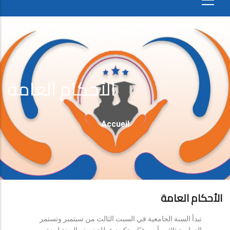
الأحكام العامة
Fil
Accueil
D'Ariane
الأحكام العامة
تبدأ السنة الجامعية في السبت الثالث من سبتمبر وتستمر
الدراسة ثلاثين أسبوعيًا، وتكون عطلة نصف السنة لمدة