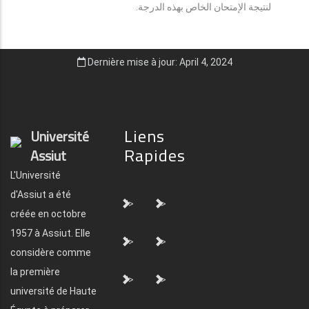
لنتيجة الإمتحان الخاص بهذه الدرجة.
Dernière mise à jour: April 4, 2024
Liens
Université
Rapides
Assiut
L'Université
d'Assiut a été
">
">
créée en octobre
1957 à Assiut. Elle
">
">
considère comme
la première
">
">
université de Haute