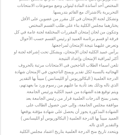
المختص أحد أساتذة المادة ليتولى وضع موضوعات الامتحانات
التحريرية بالاشتراك مع القائم بتدريسها.
وتشكل لجنة الإمتحان في كل مقرر من عضوين على الأقل
يختارهما مجلس الكلية بناء على طلب القسم المختص.
وتتكون من لجان إمتحان المقررات المختلفة لجنة عامة في كل
فرقة او قسم برئاسة العميد او رئيس القسم حسب الأحوال
وتعرض عليهما نتيجة الإمتحان لمراجعتها.
يرأس عميد الكلية لجان الإمتحان، ويشكل تحت إشرافه لجنة او
أكثر لمراقبة الإمتحان وإعداد النتيجة.
تلعن اسماء الطلاب الناجحين فى الامتحانات مرتبة بالحروف
الهجائيه بالنسبة لكل تقدير ويمنح الناجحون في الإمتحان شهادة
الدرجة العلمية ( البكالوريوس أو الليسانس ) مبيناً بها التقدير
الذي ناله وذلك بعد تأدية ما عليهم من رسوم ورد ما بعهدتهم،
ويتم توقيع هذه الشهادة من عميد الكلية ورئيس الجامعة.
يصدر بمنح الدرجات العلمية قرار من رئيس الجامعة بعد
موافقة مجلس الجامعة، وإلى حين حصول الطالب على
الشهادة المذكورة يجوز أن يحصل على شهادة مؤقتة يوقعها
العميد مبيناً بها الدرجة العلمية ( البكالوريوس أو الليسانس )
والتقدير الذي ناله.
ويتحدد تاريخ منح الدرجة العلمية بتاريخ اعتماد مجلس الكلية