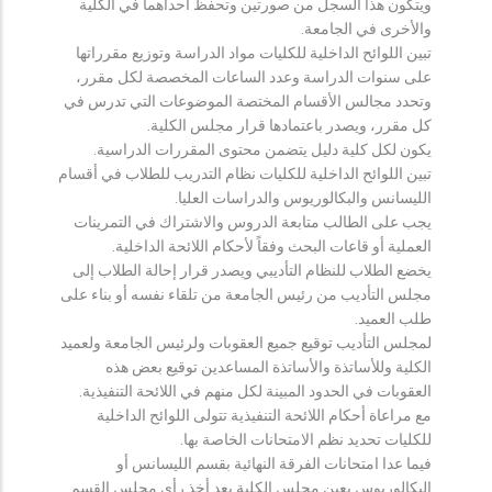
ويتكون هذا السجل من صورتين وتحفظ احداهما في الكلية
والأخرى في الجامعة.
تبين اللوائح الداخلية للكليات مواد الدراسة وتوزيع مقرراتها
على سنوات الدراسة وعدد الساعات المخصصة لكل مقرر،
وتحدد مجالس الأقسام المختصة الموضوعات التي تدرس في
كل مقرر، ويصدر باعتمادها قرار مجلس الكلية.
يكون لكل كلية دليل يتضمن محتوى المقررات الدراسية.
تبين اللوائح الداخلية للكليات نظام التدريب للطلاب في أقسام
الليسانس والبكالوريوس والدراسات العليا.
يجب على الطالب متابعة الدروس والاشتراك في التمرينات
العملية أو قاعات البحث وفقاً لأحكام اللائحة الداخلية.
يخضع الطلاب للنظام التأديبي ويصدر قرار إحالة الطلاب إلى
مجلس التأديب من رئيس الجامعة من تلقاء نفسه أو بناء على
طلب العميد.
لمجلس التأديب توقيع جميع العقوبات ولرئيس الجامعة ولعميد
الكلية وللأساتذة والأساتذة المساعدين توقيع بعض هذه
العقوبات في الحدود المبينة لكل منهم في اللائحة التنفيذية.
مع مراعاة أحكام اللائحة التنفيذية تتولى اللوائح الداخلية
للكليات تحديد نظم الامتحانات الخاصة بها.
فيما عدا امتحانات الفرقة النهائية بقسم الليسانس أو
البكالوريوس يعين مجلس الكلية بعد أخذ رأي مجلس القسم