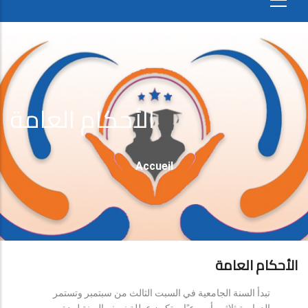
الأحكام العامة
Fil
Accueil
D'Ariane
الأحكام العامة
تبدأ السنة الجامعية في السبت الثالث من سبتمبر وتستمر
الدراسة ثلاثين أسبوعيًا، وتكون عطلة نصف السنة لمدة