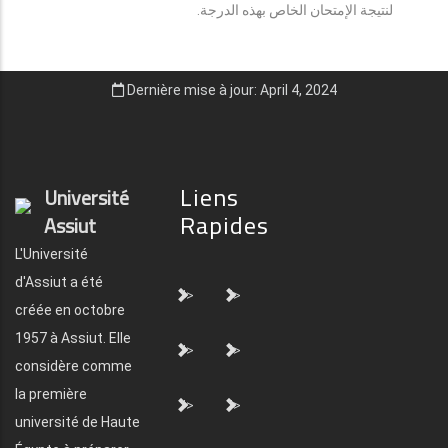
لنتيجة الإمتحان الخاص بهذه الدرجة.
Dernière mise à jour: April 4, 2024
Liens
Université
Rapides
Assiut
L'Université
d'Assiut a été
">
">
créée en octobre
1957 à Assiut. Elle
">
">
considère comme
la première
">
">
université de Haute