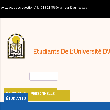
Aller
Avez-vous des questions?
088-2345606
sup@aun.edu.eg
au
contenu
N-
principal
Home
Règlements
&
décisions
Expatriés
Journal
Etudiants De L’Université D’
Rechercher
PRINCIPALE
PERSONNELLE
ÉTUDIANTS