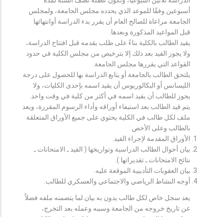
أسبوعين وفقًا للموعد الذي يحدده مجلس الجامعة، ولمجلس
الجامعة مراعاة للصالح العام أن يقرر بدء الدراسة أوانتهائها
قبل المواعيد المذكورة وبعدها.
يقيد الطالب بالكلية بناءً على طلب يقدمه قبل افتتاح الدراسة،
ولا يجوز القيد بعد ذلك إلا بترخيص من مجلس الكلية في حدود
القواعد التي يقررها مجلس الجامعة.
يلتحق الطالب بالجامعة أو يتابع الدراسة بها للحصول على درجة
الليسانس أو البكالوريوس أن يقيد اسمه بإحدى الكليات، ولا
يجوز للطالب أن يقيد اسمه في أكثر من كلية في وقت واحد.
يتم قيد الطالب بعد استيفاء أوراقه وأداء الرسوم المقررة، ويعد
ملف لكل طالب في الكلية يحتوي على جميع الأوراق المتعلقة
بالطالب وعلى الأخص :
الأوراق المقدمة لإجراء القيد.
بيان أحوال الطالب الدراسية وتواريخها ( القيد ـ الامتحانات ـ
نتائح الامتحانات ـ تقديراتها ).
بيان العقوبات التأديبية الموقعة عليه.
أوجه النشاط الرياضي والاجتماعي والعسكري للطالب.
يعد سجل خاص لكل طالب يدون به بيان لما يتضمنه ملفه فضلاً
عن تاريخ خروجه من الجامعة وسببه وعمله بعد التخرج،