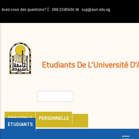
Aller
Avez-vous des questions?
088-2345606
sup@aun.edu.eg
au
contenu
N-
principal
Home
Règlements
&
décisions
Expatriés
Journal
Etudiants De L’Université D’
Rechercher
PRINCIPALE
PERSONNELLE
ÉTUDIANTS