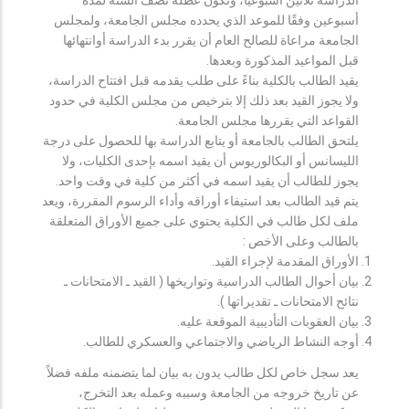
أسبوعين وفقًا للموعد الذي يحدده مجلس الجامعة، ولمجلس
الجامعة مراعاة للصالح العام أن يقرر بدء الدراسة أوانتهائها
قبل المواعيد المذكورة وبعدها.
يقيد الطالب بالكلية بناءً على طلب يقدمه قبل افتتاح الدراسة،
ولا يجوز القيد بعد ذلك إلا بترخيص من مجلس الكلية في حدود
القواعد التي يقررها مجلس الجامعة.
يلتحق الطالب بالجامعة أو يتابع الدراسة بها للحصول على درجة
الليسانس أو البكالوريوس أن يقيد اسمه بإحدى الكليات، ولا
يجوز للطالب أن يقيد اسمه في أكثر من كلية في وقت واحد.
يتم قيد الطالب بعد استيفاء أوراقه وأداء الرسوم المقررة، ويعد
ملف لكل طالب في الكلية يحتوي على جميع الأوراق المتعلقة
بالطالب وعلى الأخص :
الأوراق المقدمة لإجراء القيد.
بيان أحوال الطالب الدراسية وتواريخها ( القيد ـ الامتحانات ـ
نتائح الامتحانات ـ تقديراتها ).
بيان العقوبات التأديبية الموقعة عليه.
أوجه النشاط الرياضي والاجتماعي والعسكري للطالب.
يعد سجل خاص لكل طالب يدون به بيان لما يتضمنه ملفه فضلاً
عن تاريخ خروجه من الجامعة وسببه وعمله بعد التخرج،