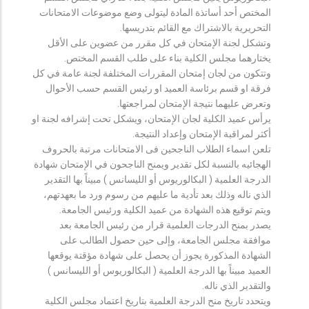
المختص أحد أساتذة المادة ليتولى وضع موضوعات الامتحانات
التحريرية بالاشتراك مع القائم بتدريسها.
وتشكل لجنة الإمتحان في كل مقرر من عضوين على الأقل
يختارهما مجلس الكلية بناء على طلب القسم المختص.
وتتكون من لجان إمتحان المقررات المختلفة لجنة عامة في كل
فرقة او قسم برئاسة العميد او رئيس القسم حسب الأحوال
وتعرض عليهما نتيجة الإمتحان لمراجعتها.
يرأس عميد الكلية لجان الإمتحان، ويشكل تحت إشرافه لجنة او
أكثر لمراقبة الإمتحان وإعداد النتيجة.
تلعن اسماء الطلاب الناجحين فى الامتحانات مرتبة بالحروف
الهجائيه بالنسبة لكل تقدير ويمنح الناجحون في الإمتحان شهادة
الدرجة العلمية ( البكالوريوس أو الليسانس ) مبيناً بها التقدير
الذي ناله وذلك بعد تأدية ما عليهم من رسوم ورد ما بعهدتهم،
ويتم توقيع هذه الشهادة من عميد الكلية ورئيس الجامعة.
يصدر بمنح الدرجات العلمية قرار من رئيس الجامعة بعد
موافقة مجلس الجامعة، وإلى حين حصول الطالب على
الشهادة المذكورة يجوز أن يحصل على شهادة مؤقتة يوقعها
العميد مبيناً بها الدرجة العلمية ( البكالوريوس أو الليسانس )
والتقدير الذي ناله.
ويتحدد تاريخ منح الدرجة العلمية بتاريخ اعتماد مجلس الكلية