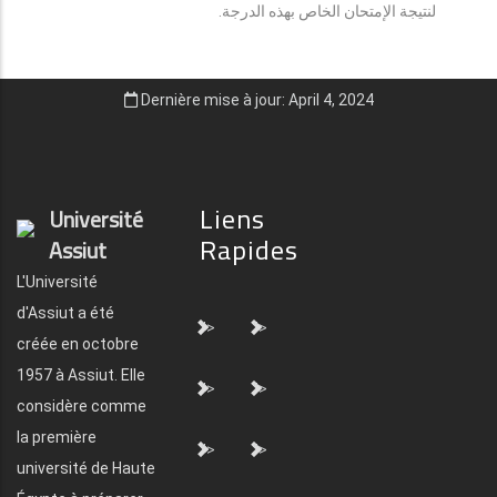
لنتيجة الإمتحان الخاص بهذه الدرجة.
Dernière mise à jour: April 4, 2024
Liens
Université
Rapides
Assiut
L'Université
d'Assiut a été
">
">
créée en octobre
1957 à Assiut. Elle
">
">
considère comme
la première
">
">
université de Haute