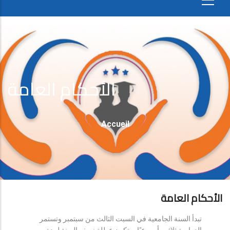
الأحكام العامة
Fil
Accueil
D'Ariane
الأحكام العامة
تبدأ السنة الجامعية في السبت الثالث من سبتمبر وتستمر
الدراسة ثلاثين أسبوعيًا، وتكون عطلة نصف السنة لمدة