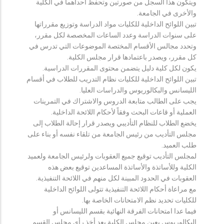
ويتكون هذا السجل من صورتين وتحفظ احداهما في الكلية
والأخرى في الجامعة.
تبين اللوائح الداخلية للكليات مواد الدراسة وتوزيع مقرراتها
على سنوات الدراسة وعدد الساعات المخصصة لكل مقرر،
وتحدد مجالس الأقسام المختصة الموضوعات التي تدرس في
كل مقرر، ويصدر باعتمادها قرار مجلس الكلية.
يكون لكل كلية دليل يتضمن محتوى المقررات الدراسية.
تبين اللوائح الداخلية للكليات نظام التدريب للطلاب في أقسام
الليسانس والبكالوريوس والدراسات العليا.
يجب على الطالب متابعة الدروس والاشتراك في التمرينات
العملية أو قاعات البحث وفقاً لأحكام اللائحة الداخلية.
يخضع الطلاب للنظام التأديبي ويصدر قرار إحالة الطلاب إلى
مجلس التأديب من رئيس الجامعة من تلقاء نفسه أو بناء على
طلب العميد.
لمجلس التأديب توقيع جميع العقوبات ولرئيس الجامعة ولعميد
الكلية وللأساتذة والأساتذة المساعدين توقيع بعض هذه
العقوبات في الحدود المبينة لكل منهم في اللائحة التنفيذية.
مع مراعاة أحكام اللائحة التنفيذية تتولى اللوائح الداخلية
للكليات تحديد نظم الامتحانات الخاصة بها.
فيما عدا امتحانات الفرقة النهائية بقسم الليسانس أو
البكالوريوس يعين مجلس الكلية بعد أخذ رأي مجلس القسم