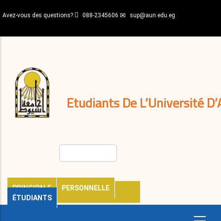
Aller
Avez-vous des questions?
088-2345606
sup@aun.edu.eg
au
contenu
N-
principal
Home
Règlements
&
décisions
Expatriés
Journal
Etudiants De L’Université D’
Rechercher
PRINCIPALE
PERSONNELLE
ÉTUDIANTS