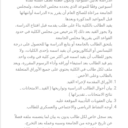
أسبوعين وفقًا للموعد الذي يحدده مجلس الجامعة، ولمجلس
الجامعة مراعاة للصالح العام أن يقرر بدء الدراسة أوانتهائها
قبل المواعيد المذكورة وبعدها.
يقيد الطالب بالكلية بناءً على طلب يقدمه قبل افتتاح الدراسة،
ولا يجوز القيد بعد ذلك إلا بترخيص من مجلس الكلية في حدود
القواعد التي يقررها مجلس الجامعة.
يلتحق الطالب بالجامعة أو يتابع الدراسة بها للحصول على درجة
الليسانس أو البكالوريوس أن يقيد اسمه بإحدى الكليات، ولا
يجوز للطالب أن يقيد اسمه في أكثر من كلية في وقت واحد.
يتم قيد الطالب بعد استيفاء أوراقه وأداء الرسوم المقررة، ويعد
ملف لكل طالب في الكلية يحتوي على جميع الأوراق المتعلقة
بالطالب وعلى الأخص :
الأوراق المقدمة لإجراء القيد.
بيان أحوال الطالب الدراسية وتواريخها ( القيد ـ الامتحانات ـ
نتائح الامتحانات ـ تقديراتها ).
بيان العقوبات التأديبية الموقعة عليه.
أوجه النشاط الرياضي والاجتماعي والعسكري للطالب.
يعد سجل خاص لكل طالب يدون به بيان لما يتضمنه ملفه فضلاً
عن تاريخ خروجه من الجامعة وسببه وعمله بعد التخرج،