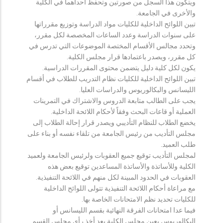
ويتكون هذا السجل من صورتين وتحفظ احداهما في الكلية
والأخرى في الجامعة.
تبين اللوائح الداخلية للكليات مواد الدراسة وتوزيع مقرراتها
على سنوات الدراسة وعدد الساعات المخصصة لكل مقرر،
وتحدد مجالس الأقسام المختصة الموضوعات التي تدرس في
كل مقرر، ويصدر باعتمادها قرار مجلس الكلية.
يكون لكل كلية دليل يتضمن محتوى المقررات الدراسية.
تبين اللوائح الداخلية للكليات نظام التدريب للطلاب في أقسام
الليسانس والبكالوريوس والدراسات العليا.
يجب على الطالب متابعة الدروس والاشتراك في التمرينات
العملية أو قاعات البحث وفقاً لأحكام اللائحة الداخلية.
يخضع الطلاب للنظام التأديبي ويصدر قرار إحالة الطلاب إلى
مجلس التأديب من رئيس الجامعة من تلقاء نفسه أو بناء على
طلب العميد.
لمجلس التأديب توقيع جميع العقوبات ولرئيس الجامعة ولعميد
الكلية وللأساتذة والأساتذة المساعدين توقيع بعض هذه
العقوبات في الحدود المبينة لكل منهم في اللائحة التنفيذية.
مع مراعاة أحكام اللائحة التنفيذية تتولى اللوائح الداخلية
للكليات تحديد نظم الامتحانات الخاصة بها.
فيما عدا امتحانات الفرقة النهائية بقسم الليسانس أو
البكالوريوس يعين مجلس الكلية بعد أخذ رأي مجلس القسم