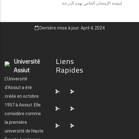
لنتيجة الإمتحان الخاص بهذه الدرجة.
Dernière mise à jour: April 4, 2024
Liens
Université
Rapides
Assiut
L'Université
d'Assiut a été
">
">
créée en octobre
1957 à Assiut. Elle
">
">
considère comme
la première
">
">
université de Haute