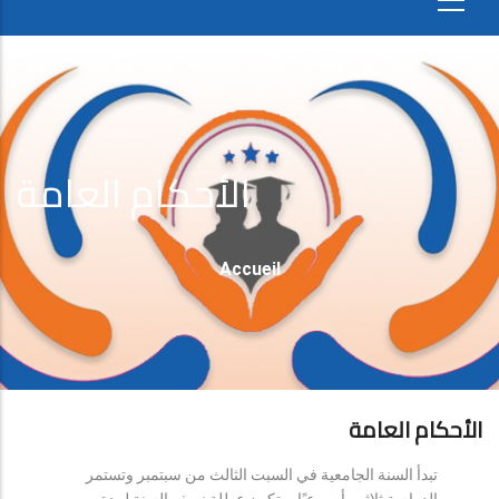
الأحكام العامة
Fil
Accueil
D'Ariane
الأحكام العامة
تبدأ السنة الجامعية في السبت الثالث من سبتمبر وتستمر
الدراسة ثلاثين أسبوعيًا، وتكون عطلة نصف السنة لمدة