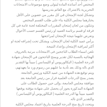
المختص أحد أساتذة المادة ليتولى وضع موضوعات الامتحانات
التحريرية بالاشتراك مع القائم بتدريسها.
وتشكل لجنة الإمتحان في كل مقرر من عضوين على الأقل
يختارهما مجلس الكلية بناء على طلب القسم المختص.
وتتكون من لجان إمتحان المقررات المختلفة لجنة عامة في كل
فرقة او قسم برئاسة العميد او رئيس القسم حسب الأحوال
وتعرض عليهما نتيجة الإمتحان لمراجعتها.
يرأس عميد الكلية لجان الإمتحان، ويشكل تحت إشرافه لجنة او
أكثر لمراقبة الإمتحان وإعداد النتيجة.
تلعن اسماء الطلاب الناجحين فى الامتحانات مرتبة بالحروف
الهجائيه بالنسبة لكل تقدير ويمنح الناجحون في الإمتحان شهادة
الدرجة العلمية ( البكالوريوس أو الليسانس ) مبيناً بها التقدير
الذي ناله وذلك بعد تأدية ما عليهم من رسوم ورد ما بعهدتهم،
ويتم توقيع هذه الشهادة من عميد الكلية ورئيس الجامعة.
يصدر بمنح الدرجات العلمية قرار من رئيس الجامعة بعد
موافقة مجلس الجامعة، وإلى حين حصول الطالب على
الشهادة المذكورة يجوز أن يحصل على شهادة مؤقتة يوقعها
العميد مبيناً بها الدرجة العلمية ( البكالوريوس أو الليسانس )
والتقدير الذي ناله.
ويتحدد تاريخ منح الدرجة العلمية بتاريخ اعتماد مجلس الكلية