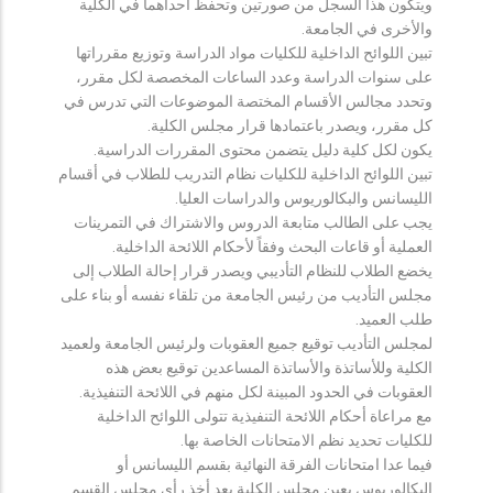
ويتكون هذا السجل من صورتين وتحفظ احداهما في الكلية
والأخرى في الجامعة.
تبين اللوائح الداخلية للكليات مواد الدراسة وتوزيع مقرراتها
على سنوات الدراسة وعدد الساعات المخصصة لكل مقرر،
وتحدد مجالس الأقسام المختصة الموضوعات التي تدرس في
كل مقرر، ويصدر باعتمادها قرار مجلس الكلية.
يكون لكل كلية دليل يتضمن محتوى المقررات الدراسية.
تبين اللوائح الداخلية للكليات نظام التدريب للطلاب في أقسام
الليسانس والبكالوريوس والدراسات العليا.
يجب على الطالب متابعة الدروس والاشتراك في التمرينات
العملية أو قاعات البحث وفقاً لأحكام اللائحة الداخلية.
يخضع الطلاب للنظام التأديبي ويصدر قرار إحالة الطلاب إلى
مجلس التأديب من رئيس الجامعة من تلقاء نفسه أو بناء على
طلب العميد.
لمجلس التأديب توقيع جميع العقوبات ولرئيس الجامعة ولعميد
الكلية وللأساتذة والأساتذة المساعدين توقيع بعض هذه
العقوبات في الحدود المبينة لكل منهم في اللائحة التنفيذية.
مع مراعاة أحكام اللائحة التنفيذية تتولى اللوائح الداخلية
للكليات تحديد نظم الامتحانات الخاصة بها.
فيما عدا امتحانات الفرقة النهائية بقسم الليسانس أو
البكالوريوس يعين مجلس الكلية بعد أخذ رأي مجلس القسم