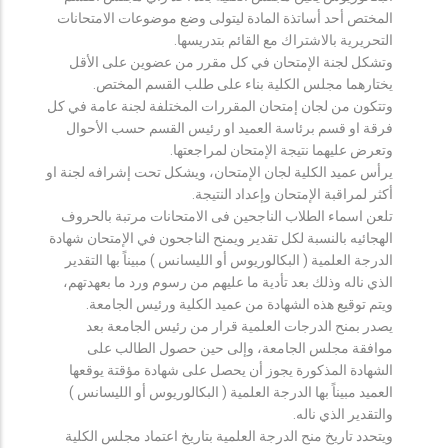
المختص أحد أساتذة المادة ليتولى وضع موضوعات الامتحانات
التحريرية بالاشتراك مع القائم بتدريسها.
وتشكل لجنة الإمتحان في كل مقرر من عضوين على الأقل
يختارهما مجلس الكلية بناء على طلب القسم المختص.
وتتكون من لجان إمتحان المقررات المختلفة لجنة عامة في كل
فرقة او قسم برئاسة العميد او رئيس القسم حسب الأحوال
وتعرض عليهما نتيجة الإمتحان لمراجعتها.
يرأس عميد الكلية لجان الإمتحان، ويشكل تحت إشرافه لجنة او
أكثر لمراقبة الإمتحان وإعداد النتيجة.
تلعن اسماء الطلاب الناجحين فى الامتحانات مرتبة بالحروف
الهجائيه بالنسبة لكل تقدير ويمنح الناجحون في الإمتحان شهادة
الدرجة العلمية ( البكالوريوس أو الليسانس ) مبيناً بها التقدير
الذي ناله وذلك بعد تأدية ما عليهم من رسوم ورد ما بعهدتهم،
ويتم توقيع هذه الشهادة من عميد الكلية ورئيس الجامعة.
يصدر بمنح الدرجات العلمية قرار من رئيس الجامعة بعد
موافقة مجلس الجامعة، وإلى حين حصول الطالب على
الشهادة المذكورة يجوز أن يحصل على شهادة مؤقتة يوقعها
العميد مبيناً بها الدرجة العلمية ( البكالوريوس أو الليسانس )
والتقدير الذي ناله.
ويتحدد تاريخ منح الدرجة العلمية بتاريخ اعتماد مجلس الكلية