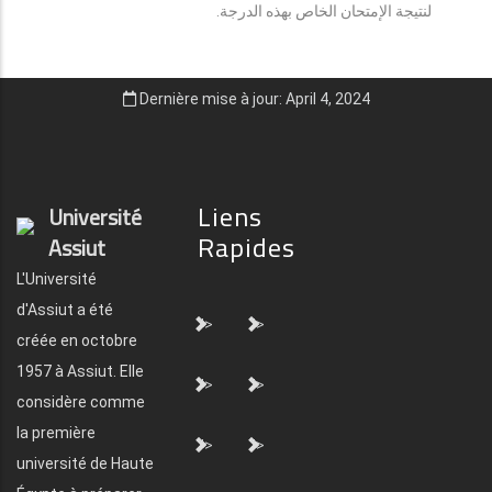
لنتيجة الإمتحان الخاص بهذه الدرجة.
Dernière mise à jour: April 4, 2024
Liens
Université
Rapides
Assiut
L'Université
d'Assiut a été
">
">
créée en octobre
1957 à Assiut. Elle
">
">
considère comme
la première
">
">
université de Haute