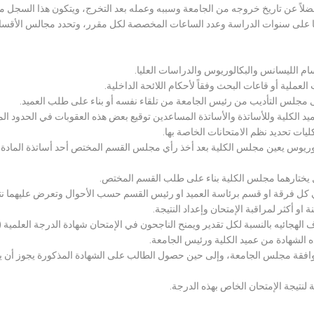
لاً عن تاريخ خروجه من الجامعة وسببه وعمله بعد التخرج، ويتكون هذا السجل م
رراتها على سنوات الدراسة وعدد الساعات المخصصة لكل مقرر، وتحدد مجالس الأ
سام الليسانس والبكالوريوس والدراسات العليا.
ملية أو قاعات البحث وفقاً لأحكام اللائحة الداخلية.
لى مجلس التأديب من رئيس الجامعة من تلقاء نفسه أو بناء على طلب العميد.
 الكلية وللأساتذة والأساتذة المساعدين توقيع بعض هذه العقوبات في الحدود المبين
لكليات تحديد نظم الامتحانات الخاصة بها.
بكالوريوس يعين مجلس الكلية بعد أخذ رأي مجلس القسم المختص أحد أساتذة المادة
يختارهما مجلس الكلية بناء على طلب القسم المختص.
 كل فرقة او قسم برئاسة العميد او رئيس القسم حسب الأحوال وتعرض عليهما نتيج
و أكثر لمراقبة الإمتحان وإعداد النتيجة.
هجائيه بالنسبة لكل تقدير ويمنح الناجحون في الإمتحان شهادة الدرجة العلمية ( الب
ذه الشهادة من عميد الكلية ورئيس الجامعة.
افقة مجلس الجامعة، وإلى حين حصول الطالب على الشهادة المذكورة يجوز أن يحصل
 لنتيجة الإمتحان الخاص بهذه الدرجة.