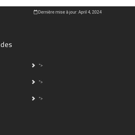
Dernière mise à jour: April 4, 2024
ides
">
">
">