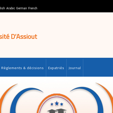
lish
Arabic
German
French
sité D’Assiout
Règlements & décisions
Expatriés
Journal