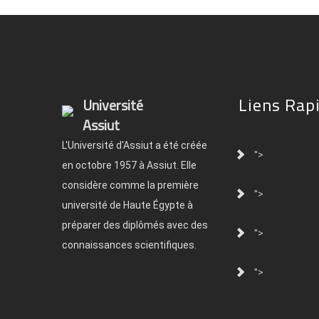
Liens Rap
Université
Assiut
L'Université d'Assiut a été créée
">
en octobre 1957 à Assiut. Elle
considère comme la première
">
université de Haute Égypte à
préparer des diplômés avec des
">
connaissances scientifiques.
">