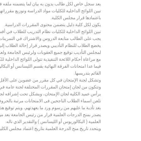
يعد سجل خاص لكل طالب يدون به بيان لما يتضمنه ملفه فض
تبين اللوائح الداخلية للكليات مواد الدراسة وتوزيع مق
باعتمادها قرار مجلس الكلية.
يكون لكل كلية دليل يتضمن محتوى المقررات الدراسية.
تبين اللوائح الداخلية للكليات نظام التدريب للطلاب في أق
يجب على الطالب متابعة الدروس والاشتراك في التمرينات الع
يخضع الطلاب للنظام التأديبي ويصدر قرار إحالة الطلاب إ
لمجلس التأديب توقيع جميع العقوبات ولرئيس الجامعة ولعميد
مع مراعاة أحكام اللائحة التنفيذية تتولى اللوائح الداخلية ل
فيما عدا امتحانات الفرقة النهائية بقسم الليسانس أو ال
القائم بتدريسها.
وتشكل لجنة الإمتحان في كل مقرر من عضوين على الأقل 
وتتكون من لجان إمتحان المقررات المختلفة لجنة عامة في
يرأس عميد الكلية لجان الإمتحان، ويشكل تحت إشرافه لجنة ا
تلعن اسماء الطلاب الناجحين فى الامتحانات مرتبة بالحروف ال
بعد تأدية ما عليهم من رسوم ورد ما بعهدتهم، ويتم توقيع ه
يصدر بمنح الدرجات العلمية قرار من رئيس الجامعة بعد مو
العلمية ( البكالوريوس أو الليسانس ) والتقدير الذي ناله.
ويتحدد تاريخ منح الدرجة العلمية بتاريخ اعتماد مجلس الكلية