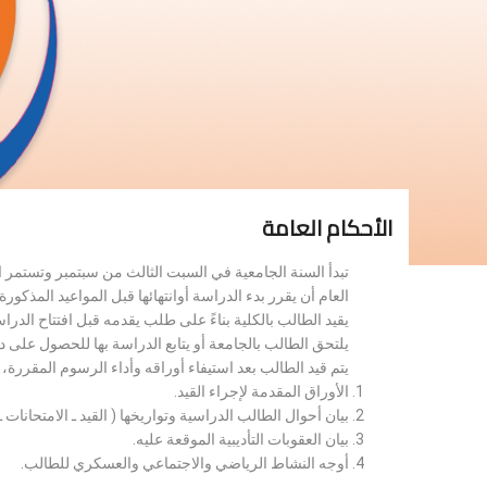
الأحكام العامة
تبدأ السنة الجامعية في السبت الثالث من سبتمبر وتستمر 
العام أن يقرر بدء الدراسة أوانتهائها قبل المواعيد المذكورة 
يقيد الطالب بالكلية بناءً على طلب يقدمه قبل افتتاح الدر
يلتحق الطالب بالجامعة أو يتابع الدراسة بها للحصول على 
يتم قيد الطالب بعد استيفاء أوراقه وأداء الرسوم المقررة
الأوراق المقدمة لإجراء القيد.
بيان أحوال الطالب الدراسية وتواريخها ( القيد ـ الامتحانات ـ ن
بيان العقوبات التأديبية الموقعة عليه.
أوجه النشاط الرياضي والاجتماعي والعسكري للطالب.