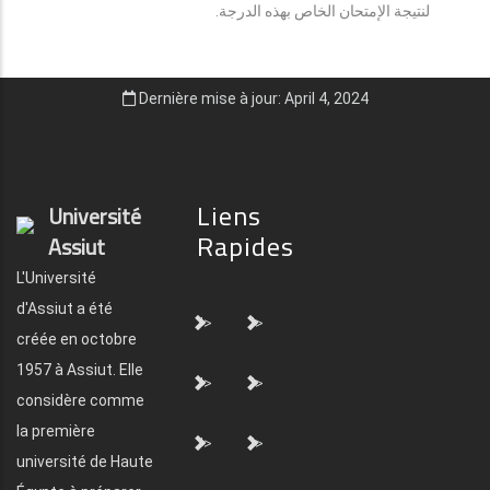
لنتيجة الإمتحان الخاص بهذه الدرجة.
Dernière mise à jour: April 4, 2024
Liens
Université
Rapides
Assiut
L'Université
d'Assiut a été
">
">
créée en octobre
1957 à Assiut. Elle
">
">
considère comme
la première
">
">
université de Haute