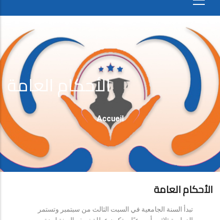
الأحكام العامة
Fil
Accueil
D'Ariane
الأحكام العامة
تبدأ السنة الجامعية في السبت الثالث من سبتمبر وتستمر
الدراسة ثلاثين أسبوعيًا، وتكون عطلة نصف السنة لمدة