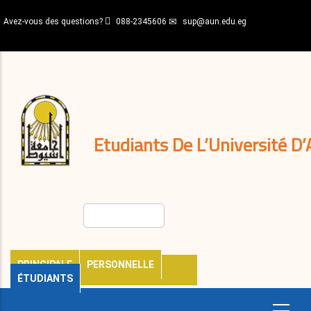
Aller
Avez-vous des questions?
088-2345606
sup@aun.edu.eg
au
contenu
N-
principal
Home
Règlements
&
décisions
Expatriés
Journal
Etudiants De L’Université D’
Rechercher
PRINCIPALE
PERSONNELLE
ÉTUDIANTS