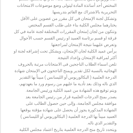
المختص أحد أساتذة المادة ليتولى وضع موضوعات الامتحانات
التحريرية بالاشتراك مع القائم بتدريسها.
وتشكل لجنة الإمتحان في كل مقرر من عضوين على الأقل
يختارهما مجلس الكلية بناء على طلب القسم المختص.
وتتكون من لجان إمتحان المقررات المختلفة لجنة عامة في كل
فرقة او قسم برئاسة العميد او رئيس القسم حسب الأحوال
وتعرض عليهما نتيجة الإمتحان لمراجعتها.
يرأس عميد الكلية لجان الإمتحان، ويشكل تحت إشرافه لجنة او
أكثر لمراقبة الإمتحان وإعداد النتيجة.
تلعن اسماء الطلاب الناجحين فى الامتحانات مرتبة بالحروف
الهجائيه بالنسبة لكل تقدير ويمنح الناجحون في الإمتحان شهادة
الدرجة العلمية ( البكالوريوس أو الليسانس ) مبيناً بها التقدير
الذي ناله وذلك بعد تأدية ما عليهم من رسوم ورد ما بعهدتهم،
ويتم توقيع هذه الشهادة من عميد الكلية ورئيس الجامعة.
يصدر بمنح الدرجات العلمية قرار من رئيس الجامعة بعد
موافقة مجلس الجامعة، وإلى حين حصول الطالب على
الشهادة المذكورة يجوز أن يحصل على شهادة مؤقتة يوقعها
العميد مبيناً بها الدرجة العلمية ( البكالوريوس أو الليسانس )
والتقدير الذي ناله.
ويتحدد تاريخ منح الدرجة العلمية بتاريخ اعتماد مجلس الكلية