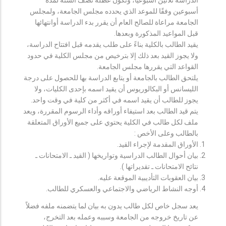
أسبوعين وفقًا للموعد الذي يحدده مجلس الجامعة، ولمجلس
الجامعة مراعاة للصالح العام أن يقرر بدء الدراسة أوانتهائها
قبل المواعيد المذكورة وبعدها.
يقيد الطالب بالكلية بناءً على طلب يقدمه قبل افتتاح الدراسة،
ولا يجوز القيد بعد ذلك إلا بترخيص من مجلس الكلية في حدود
القواعد التي يقررها مجلس الجامعة.
يلتحق الطالب بالجامعة أو يتابع الدراسة بها للحصول على درجة
الليسانس أو البكالوريوس أن يقيد اسمه بإحدى الكليات، ولا
يجوز للطالب أن يقيد اسمه في أكثر من كلية في وقت واحد.
يتم قيد الطالب بعد استيفاء أوراقه وأداء الرسوم المقررة، ويعد
ملف لكل طالب في الكلية يحتوي على جميع الأوراق المتعلقة
بالطالب وعلى الأخص :
الأوراق المقدمة لإجراء القيد.
بيان أحوال الطالب الدراسية وتواريخها ( القيد ـ الامتحانات ـ
نتائح الامتحانات ـ تقديراتها ).
بيان العقوبات التأديبية الموقعة عليه.
أوجه النشاط الرياضي والاجتماعي والعسكري للطالب.
يعد سجل خاص لكل طالب يدون به بيان لما يتضمنه ملفه فضلاً
عن تاريخ خروجه من الجامعة وسببه وعمله بعد التخرج،