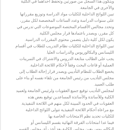
ويتكون هذا السجل من صورتين وتحفظ احداهما في الكلية
والأخرى في الجامعة.
تبين اللوائح الداخلية للكليات مواد الدراسة وتوزيع مقرراتها
على سنوات الدراسة وعدد الساعات المخصصة لكل مقرر،
وتحدد مجالس الأقسام المختصة الموضوعات التي تدرس في
كل مقرر، ويصدر باعتمادها قرار مجلس الكلية.
يكون لكل كلية دليل يتضمن محتوى المقررات الدراسية.
تبين اللوائح الداخلية للكليات نظام التدريب للطلاب في أقسام
الليسانس والبكالوريوس والدراسات العليا.
يجب على الطالب متابعة الدروس والاشتراك في التمرينات
العملية أو قاعات البحث وفقاً لأحكام اللائحة الداخلية.
يخضع الطلاب للنظام التأديبي ويصدر قرار إحالة الطلاب إلى
مجلس التأديب من رئيس الجامعة من تلقاء نفسه أو بناء على
طلب العميد.
لمجلس التأديب توقيع جميع العقوبات ولرئيس الجامعة ولعميد
الكلية وللأساتذة والأساتذة المساعدين توقيع بعض هذه
العقوبات في الحدود المبينة لكل منهم في اللائحة التنفيذية.
مع مراعاة أحكام اللائحة التنفيذية تتولى اللوائح الداخلية
للكليات تحديد نظم الامتحانات الخاصة بها.
فيما عدا امتحانات الفرقة النهائية بقسم الليسانس أو
البكالوريوس يعين مجلس الكلية بعد أخذ رأي مجلس القسم