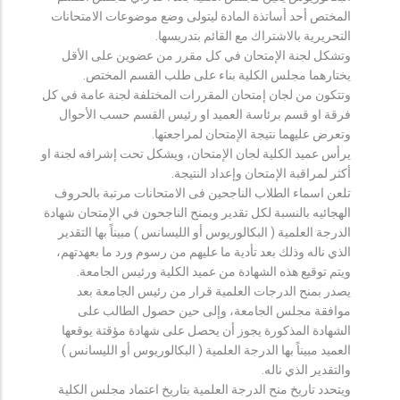
المختص أحد أساتذة المادة ليتولى وضع موضوعات الامتحانات
التحريرية بالاشتراك مع القائم بتدريسها.
وتشكل لجنة الإمتحان في كل مقرر من عضوين على الأقل
يختارهما مجلس الكلية بناء على طلب القسم المختص.
وتتكون من لجان إمتحان المقررات المختلفة لجنة عامة في كل
فرقة او قسم برئاسة العميد او رئيس القسم حسب الأحوال
وتعرض عليهما نتيجة الإمتحان لمراجعتها.
يرأس عميد الكلية لجان الإمتحان، ويشكل تحت إشرافه لجنة او
أكثر لمراقبة الإمتحان وإعداد النتيجة.
تلعن اسماء الطلاب الناجحين فى الامتحانات مرتبة بالحروف
الهجائيه بالنسبة لكل تقدير ويمنح الناجحون في الإمتحان شهادة
الدرجة العلمية ( البكالوريوس أو الليسانس ) مبيناً بها التقدير
الذي ناله وذلك بعد تأدية ما عليهم من رسوم ورد ما بعهدتهم،
ويتم توقيع هذه الشهادة من عميد الكلية ورئيس الجامعة.
يصدر بمنح الدرجات العلمية قرار من رئيس الجامعة بعد
موافقة مجلس الجامعة، وإلى حين حصول الطالب على
الشهادة المذكورة يجوز أن يحصل على شهادة مؤقتة يوقعها
العميد مبيناً بها الدرجة العلمية ( البكالوريوس أو الليسانس )
والتقدير الذي ناله.
ويتحدد تاريخ منح الدرجة العلمية بتاريخ اعتماد مجلس الكلية