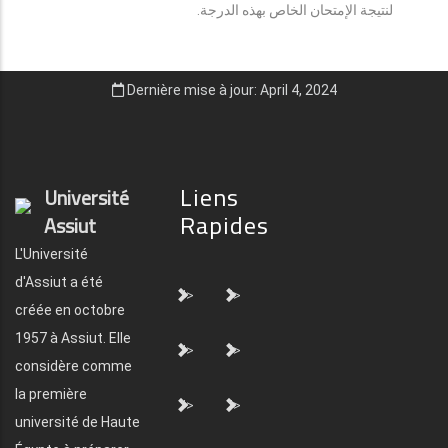
لنتيجة الإمتحان الخاص بهذه الدرجة.
Dernière mise à jour: April 4, 2024
Liens
Université
Rapides
Assiut
L'Université
d'Assiut a été
">
">
créée en octobre
1957 à Assiut. Elle
">
">
considère comme
la première
">
">
université de Haute