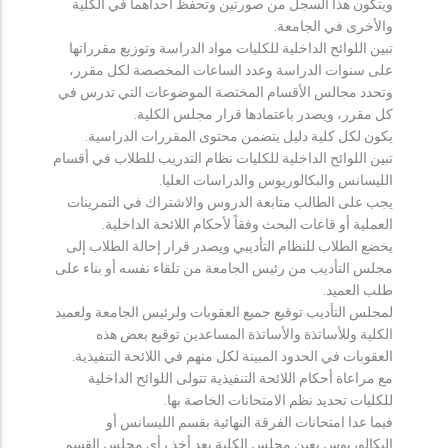
ويتكون هذا السجل من صورتين وتحفظ احداهما في الكلية
والأخرى في الجامعة.
تبين اللوائح الداخلية للكليات مواد الدراسة وتوزيع مقرراتها
على سنوات الدراسة وعدد الساعات المخصصة لكل مقرر،
وتحدد مجالس الأقسام المختصة الموضوعات التي تدرس في
كل مقرر، ويصدر باعتمادها قرار مجلس الكلية.
يكون لكل كلية دليل يتضمن محتوى المقررات الدراسية.
تبين اللوائح الداخلية للكليات نظام التدريب للطلاب في أقسام
الليسانس والبكالوريوس والدراسات العليا.
يجب على الطالب متابعة الدروس والاشتراك في التمرينات
العملية أو قاعات البحث وفقاً لأحكام اللائحة الداخلية.
يخضع الطلاب للنظام التأديبي ويصدر قرار إحالة الطلاب إلى
مجلس التأديب من رئيس الجامعة من تلقاء نفسه أو بناء على
طلب العميد.
لمجلس التأديب توقيع جميع العقوبات ولرئيس الجامعة ولعميد
الكلية وللأساتذة والأساتذة المساعدين توقيع بعض هذه
العقوبات في الحدود المبينة لكل منهم في اللائحة التنفيذية.
مع مراعاة أحكام اللائحة التنفيذية تتولى اللوائح الداخلية
للكليات تحديد نظم الامتحانات الخاصة بها.
فيما عدا امتحانات الفرقة النهائية بقسم الليسانس أو
البكالوريوس يعين مجلس الكلية بعد أخذ رأي مجلس القسم