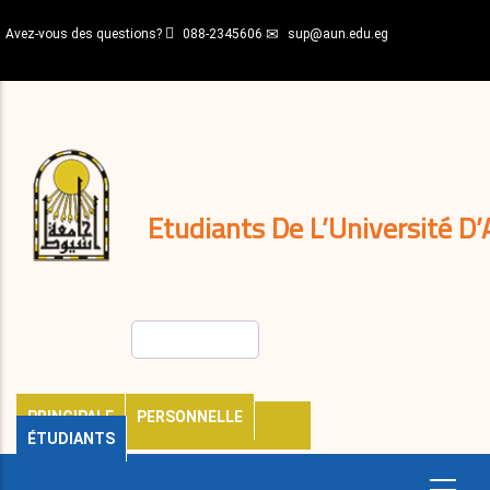
Aller
Avez-vous des questions?
088-2345606
sup@aun.edu.eg
au
contenu
N-
principal
Home
Règlements
&
décisions
Expatriés
Journal
Etudiants De L’Université D’
Rechercher
PRINCIPALE
PERSONNELLE
ÉTUDIANTS