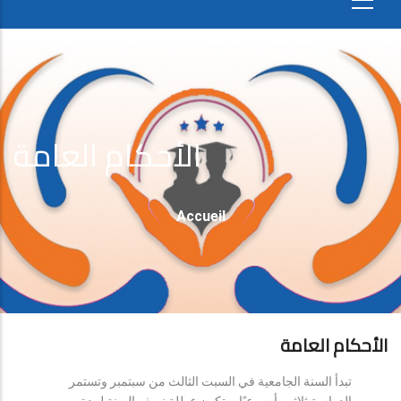
الأحكام العامة
Fil
Accueil
D'Ariane
الأحكام العامة
تبدأ السنة الجامعية في السبت الثالث من سبتمبر وتستمر
الدراسة ثلاثين أسبوعيًا، وتكون عطلة نصف السنة لمدة