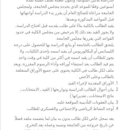
أسبوعين وفقًا للموعد الذي يحدده مجلس الجامعة، ولمجلس
الجامعة مراعاة للصالح العام أن يقرر بدء الدراسة أوانتهائها
قبل المواعيد المذكورة وبعدها.
يقيد الطالب بالكلية بناءً على طلب يقدمه قبل افتتاح الدراسة،
ولا يجوز القيد بعد ذلك إلا بترخيص من مجلس الكلية في حدود
القواعد التي يقررها مجلس الجامعة.
يلتحق الطالب بالجامعة أو يتابع الدراسة بها للحصول على درجة
الليسانس أو البكالوريوس أن يقيد اسمه بإحدى الكليات، ولا
يجوز للطالب أن يقيد اسمه في أكثر من كلية في وقت واحد.
يتم قيد الطالب بعد استيفاء أوراقه وأداء الرسوم المقررة، ويعد
ملف لكل طالب في الكلية يحتوي على جميع الأوراق المتعلقة
بالطالب وعلى الأخص :
الأوراق المقدمة لإجراء القيد.
بيان أحوال الطالب الدراسية وتواريخها ( القيد ـ الامتحانات ـ
نتائح الامتحانات ـ تقديراتها ).
بيان العقوبات التأديبية الموقعة عليه.
أوجه النشاط الرياضي والاجتماعي والعسكري للطالب.
يعد سجل خاص لكل طالب يدون به بيان لما يتضمنه ملفه فضلاً
عن تاريخ خروجه من الجامعة وسببه وعمله بعد التخرج،