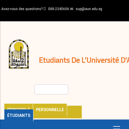
Aller
Avez-vous des questions?
088-2345606
sup@aun.edu.eg
au
contenu
N-
principal
Home
Règlements
&
décisions
Expatriés
Journal
Etudiants De L’Université D’
Rechercher
PRINCIPALE
PERSONNELLE
ÉTUDIANTS