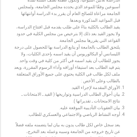
أسبوعين وفقًا للموعد الذي يحدده مجلس الجامعة، ولمجلس
الجامعة مراعاة للصالح العام أن يقرر بدء الدراسة أوانتهائها
قبل المواعيد المذكورة وبعدها.
يقيد الطالب بالكلية بناءً على طلب يقدمه قبل افتتاح الدراسة،
ولا يجوز القيد بعد ذلك إلا بترخيص من مجلس الكلية في حدود
القواعد التي يقررها مجلس الجامعة.
يلتحق الطالب بالجامعة أو يتابع الدراسة بها للحصول على درجة
الليسانس أو البكالوريوس أن يقيد اسمه بإحدى الكليات، ولا
يجوز للطالب أن يقيد اسمه في أكثر من كلية في وقت واحد.
يتم قيد الطالب بعد استيفاء أوراقه وأداء الرسوم المقررة، ويعد
ملف لكل طالب في الكلية يحتوي على جميع الأوراق المتعلقة
بالطالب وعلى الأخص :
الأوراق المقدمة لإجراء القيد.
بيان أحوال الطالب الدراسية وتواريخها ( القيد ـ الامتحانات ـ
نتائح الامتحانات ـ تقديراتها ).
بيان العقوبات التأديبية الموقعة عليه.
أوجه النشاط الرياضي والاجتماعي والعسكري للطالب.
يعد سجل خاص لكل طالب يدون به بيان لما يتضمنه ملفه فضلاً
عن تاريخ خروجه من الجامعة وسببه وعمله بعد التخرج،