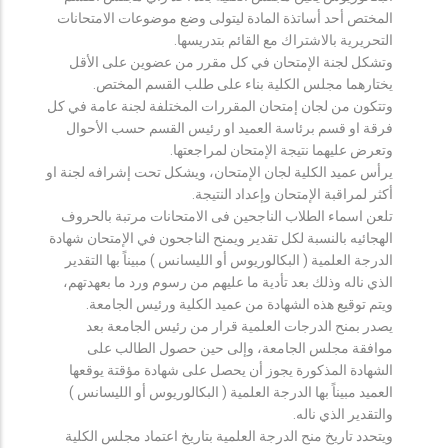
المختص أحد أساتذة المادة ليتولى وضع موضوعات الامتحانات
التحريرية بالاشتراك مع القائم بتدريسها.
وتشكل لجنة الإمتحان في كل مقرر من عضوين على الأقل
يختارهما مجلس الكلية بناء على طلب القسم المختص.
وتتكون من لجان إمتحان المقررات المختلفة لجنة عامة في كل
فرقة او قسم برئاسة العميد او رئيس القسم حسب الأحوال
وتعرض عليهما نتيجة الإمتحان لمراجعتها.
يرأس عميد الكلية لجان الإمتحان، ويشكل تحت إشرافه لجنة او
أكثر لمراقبة الإمتحان وإعداد النتيجة.
تلعن اسماء الطلاب الناجحين فى الامتحانات مرتبة بالحروف
الهجائيه بالنسبة لكل تقدير ويمنح الناجحون في الإمتحان شهادة
الدرجة العلمية ( البكالوريوس أو الليسانس ) مبيناً بها التقدير
الذي ناله وذلك بعد تأدية ما عليهم من رسوم ورد ما بعهدتهم،
ويتم توقيع هذه الشهادة من عميد الكلية ورئيس الجامعة.
يصدر بمنح الدرجات العلمية قرار من رئيس الجامعة بعد
موافقة مجلس الجامعة، وإلى حين حصول الطالب على
الشهادة المذكورة يجوز أن يحصل على شهادة مؤقتة يوقعها
العميد مبيناً بها الدرجة العلمية ( البكالوريوس أو الليسانس )
والتقدير الذي ناله.
ويتحدد تاريخ منح الدرجة العلمية بتاريخ اعتماد مجلس الكلية