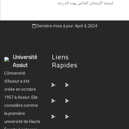
لنتيجة الإمتحان الخاص بهذه الدرجة.
Dernière mise à jour: April 4, 2024
Liens
Université
Rapides
Assiut
L'Université
d'Assiut a été
">
">
créée en octobre
1957 à Assiut. Elle
">
">
considère comme
la première
">
">
université de Haute