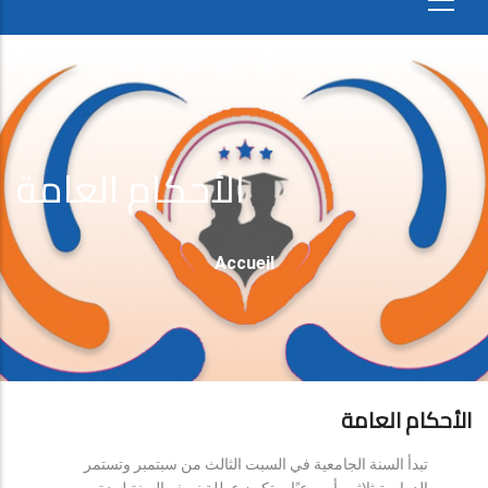
الأحكام العامة
Fil
Accueil
D'Ariane
الأحكام العامة
تبدأ السنة الجامعية في السبت الثالث من سبتمبر وتستمر
الدراسة ثلاثين أسبوعيًا، وتكون عطلة نصف السنة لمدة