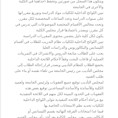
ويتكون هذا السجل من صورتين وتحفظ احداهما في الكلية
والأخرى في الجامعة.
تبين اللوائح الداخلية للكليات مواد الدراسة وتوزيع مقرراتها
على سنوات الدراسة وعدد الساعات المخصصة لكل مقرر،
وتحدد مجالس الأقسام المختصة الموضوعات التي تدرس في
كل مقرر، ويصدر باعتمادها قرار مجلس الكلية.
يكون لكل كلية دليل يتضمن محتوى المقررات الدراسية.
تبين اللوائح الداخلية للكليات نظام التدريب للطلاب في أقسام
الليسانس والبكالوريوس والدراسات العليا.
يجب على الطالب متابعة الدروس والاشتراك في التمرينات
العملية أو قاعات البحث وفقاً لأحكام اللائحة الداخلية.
يخضع الطلاب للنظام التأديبي ويصدر قرار إحالة الطلاب إلى
مجلس التأديب من رئيس الجامعة من تلقاء نفسه أو بناء على
طلب العميد.
لمجلس التأديب توقيع جميع العقوبات ولرئيس الجامعة ولعميد
الكلية وللأساتذة والأساتذة المساعدين توقيع بعض هذه
العقوبات في الحدود المبينة لكل منهم في اللائحة التنفيذية.
مع مراعاة أحكام اللائحة التنفيذية تتولى اللوائح الداخلية
للكليات تحديد نظم الامتحانات الخاصة بها.
فيما عدا امتحانات الفرقة النهائية بقسم الليسانس أو
البكالوريوس يعين مجلس الكلية بعد أخذ رأي مجلس القسم