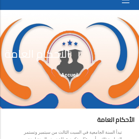
الأحكام العامة
Fil
Accueil
D'Ariane
الأحكام العامة
تبدأ السنة الجامعية في السبت الثالث من سبتمبر وتستمر
الدراسة ثلاثين أسبوعيًا، وتكون عطلة نصف السنة لمدة