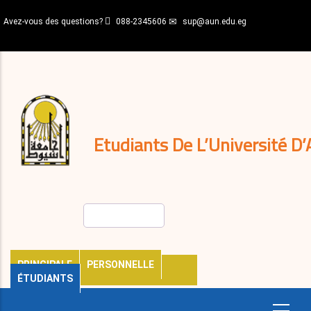
Aller
Avez-vous des questions?
088-2345606
sup@aun.edu.eg
au
contenu
N-
principal
Home
Règlements
&
décisions
Expatriés
Journal
Etudiants De L’Université D’
Rechercher
PRINCIPALE
PERSONNELLE
ÉTUDIANTS