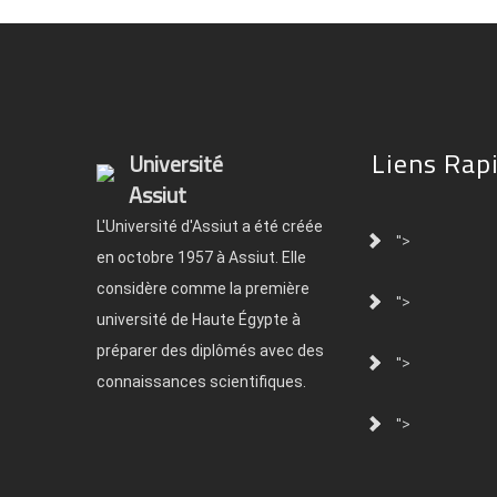
Liens Rap
Université
Assiut
L'Université d'Assiut a été créée
">
en octobre 1957 à Assiut. Elle
considère comme la première
">
université de Haute Égypte à
préparer des diplômés avec des
">
connaissances scientifiques.
">