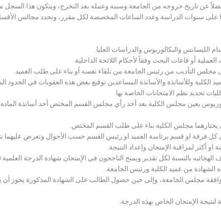
لاً عن تاريخ خروجه من الجامعة وسببه وعمله بعد التخرج، ويتكون هذا السجل م
رراتها على سنوات الدراسة وعدد الساعات المخصصة لكل مقرر، وتحدد مجالس الأ
سام الليسانس والبكالوريوس والدراسات العليا.
ملية أو قاعات البحث وفقاً لأحكام اللائحة الداخلية.
لى مجلس التأديب من رئيس الجامعة من تلقاء نفسه أو بناء على طلب العميد.
 الكلية وللأساتذة والأساتذة المساعدين توقيع بعض هذه العقوبات في الحدود المبين
لكليات تحديد نظم الامتحانات الخاصة بها.
بكالوريوس يعين مجلس الكلية بعد أخذ رأي مجلس القسم المختص أحد أساتذة المادة
يختارهما مجلس الكلية بناء على طلب القسم المختص.
 كل فرقة او قسم برئاسة العميد او رئيس القسم حسب الأحوال وتعرض عليهما نتيج
و أكثر لمراقبة الإمتحان وإعداد النتيجة.
هجائيه بالنسبة لكل تقدير ويمنح الناجحون في الإمتحان شهادة الدرجة العلمية ( الب
ذه الشهادة من عميد الكلية ورئيس الجامعة.
افقة مجلس الجامعة، وإلى حين حصول الطالب على الشهادة المذكورة يجوز أن يحصل
 لنتيجة الإمتحان الخاص بهذه الدرجة.