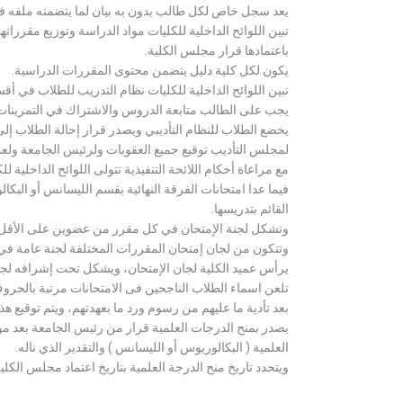
يعد سجل خاص لكل طالب يدون به بيان لما يتضمنه ملفه فض
تبين اللوائح الداخلية للكليات مواد الدراسة وتوزيع مق
باعتمادها قرار مجلس الكلية.
يكون لكل كلية دليل يتضمن محتوى المقررات الدراسية.
تبين اللوائح الداخلية للكليات نظام التدريب للطلاب في أق
يجب على الطالب متابعة الدروس والاشتراك في التمرينات الع
يخضع الطلاب للنظام التأديبي ويصدر قرار إحالة الطلاب إ
لمجلس التأديب توقيع جميع العقوبات ولرئيس الجامعة ولعميد
مع مراعاة أحكام اللائحة التنفيذية تتولى اللوائح الداخلية ل
فيما عدا امتحانات الفرقة النهائية بقسم الليسانس أو ال
القائم بتدريسها.
وتشكل لجنة الإمتحان في كل مقرر من عضوين على الأقل 
وتتكون من لجان إمتحان المقررات المختلفة لجنة عامة في
يرأس عميد الكلية لجان الإمتحان، ويشكل تحت إشرافه لجنة ا
تلعن اسماء الطلاب الناجحين فى الامتحانات مرتبة بالحروف ال
بعد تأدية ما عليهم من رسوم ورد ما بعهدتهم، ويتم توقيع ه
يصدر بمنح الدرجات العلمية قرار من رئيس الجامعة بعد مو
العلمية ( البكالوريوس أو الليسانس ) والتقدير الذي ناله.
ويتحدد تاريخ منح الدرجة العلمية بتاريخ اعتماد مجلس الكلية