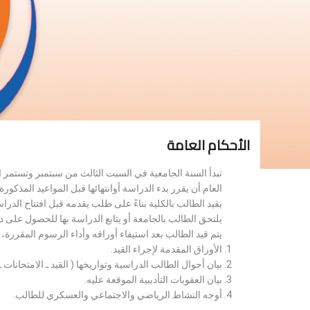
الأحكام العامة
تبدأ السنة الجامعية في السبت الثالث من سبتمبر وتستمر 
العام أن يقرر بدء الدراسة أوانتهائها قبل المواعيد المذكورة 
يقيد الطالب بالكلية بناءً على طلب يقدمه قبل افتتاح الدر
يلتحق الطالب بالجامعة أو يتابع الدراسة بها للحصول على 
يتم قيد الطالب بعد استيفاء أوراقه وأداء الرسوم المقررة
الأوراق المقدمة لإجراء القيد.
بيان أحوال الطالب الدراسية وتواريخها ( القيد ـ الامتحانات ـ ن
بيان العقوبات التأديبية الموقعة عليه.
أوجه النشاط الرياضي والاجتماعي والعسكري للطالب.