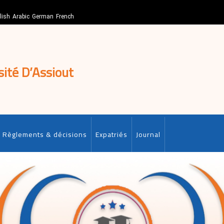
lish
Arabic
German
French
sité D’Assiout
Règlements & décisions
Expatriés
Journal