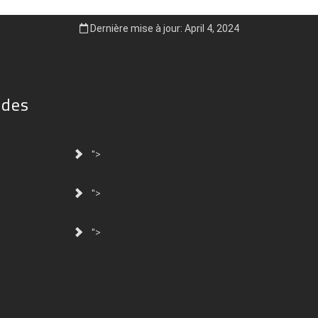
Dernière mise à jour: April 4, 2024
ides
">
">
">