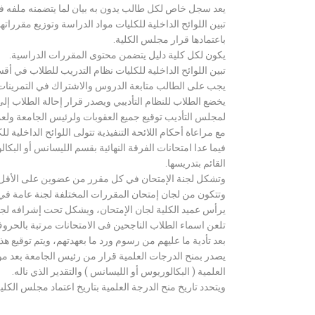
يعد سجل خاص لكل طالب يدون به بيان لما يتضمنه ملفه فض
تبين اللوائح الداخلية للكليات مواد الدراسة وتوزيع مق
باعتمادها قرار مجلس الكلية.
يكون لكل كلية دليل يتضمن محتوى المقررات الدراسية.
تبين اللوائح الداخلية للكليات نظام التدريب للطلاب في أق
يجب على الطالب متابعة الدروس والاشتراك في التمرينات الع
يخضع الطلاب للنظام التأديبي ويصدر قرار إحالة الطلاب إ
لمجلس التأديب توقيع جميع العقوبات ولرئيس الجامعة ولعميد
مع مراعاة أحكام اللائحة التنفيذية تتولى اللوائح الداخلية ل
فيما عدا امتحانات الفرقة النهائية بقسم الليسانس أو ال
القائم بتدريسها.
وتشكل لجنة الإمتحان في كل مقرر من عضوين على الأقل 
وتتكون من لجان إمتحان المقررات المختلفة لجنة عامة في
يرأس عميد الكلية لجان الإمتحان، ويشكل تحت إشرافه لجنة ا
تلعن اسماء الطلاب الناجحين فى الامتحانات مرتبة بالحروف ال
بعد تأدية ما عليهم من رسوم ورد ما بعهدتهم، ويتم توقيع ه
يصدر بمنح الدرجات العلمية قرار من رئيس الجامعة بعد مو
العلمية ( البكالوريوس أو الليسانس ) والتقدير الذي ناله.
ويتحدد تاريخ منح الدرجة العلمية بتاريخ اعتماد مجلس الكلية