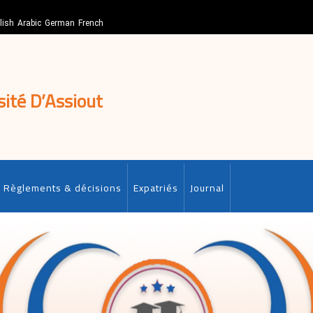
lish
Arabic
German
French
sité D’Assiout
Règlements & décisions
Expatriés
Journal