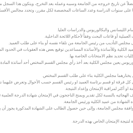
لاً عن تاريخ خروجه من الجامعة وسببه وعمله بعد التخرج، ويتكون هذا السجل م
رراتها على سنوات الدراسة وعدد الساعات المخصصة لكل مقرر، وتحدد مجالس الأ
سام الليسانس والبكالوريوس والدراسات العليا.
ملية أو قاعات البحث وفقاً لأحكام اللائحة الداخلية.
لى مجلس التأديب من رئيس الجامعة من تلقاء نفسه أو بناء على طلب العميد.
 الكلية وللأساتذة والأساتذة المساعدين توقيع بعض هذه العقوبات في الحدود المبين
لكليات تحديد نظم الامتحانات الخاصة بها.
بكالوريوس يعين مجلس الكلية بعد أخذ رأي مجلس القسم المختص أحد أساتذة المادة
يختارهما مجلس الكلية بناء على طلب القسم المختص.
 كل فرقة او قسم برئاسة العميد او رئيس القسم حسب الأحوال وتعرض عليهما نتيج
و أكثر لمراقبة الإمتحان وإعداد النتيجة.
هجائيه بالنسبة لكل تقدير ويمنح الناجحون في الإمتحان شهادة الدرجة العلمية ( الب
ذه الشهادة من عميد الكلية ورئيس الجامعة.
افقة مجلس الجامعة، وإلى حين حصول الطالب على الشهادة المذكورة يجوز أن يحصل
 لنتيجة الإمتحان الخاص بهذه الدرجة.