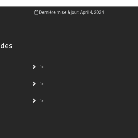
Dernière mise à jour: April 4, 2024
ides
">
">
">