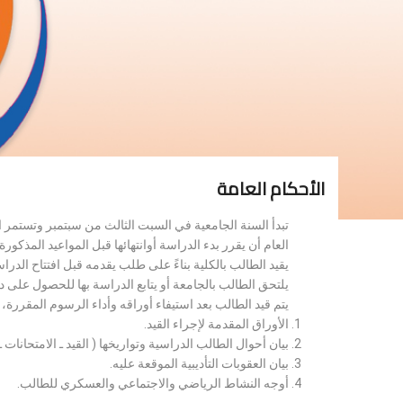
الأحكام العامة
تبدأ السنة الجامعية في السبت الثالث من سبتمبر وتستمر 
العام أن يقرر بدء الدراسة أوانتهائها قبل المواعيد المذكورة 
يقيد الطالب بالكلية بناءً على طلب يقدمه قبل افتتاح الدر
يلتحق الطالب بالجامعة أو يتابع الدراسة بها للحصول على 
يتم قيد الطالب بعد استيفاء أوراقه وأداء الرسوم المقررة
الأوراق المقدمة لإجراء القيد.
بيان أحوال الطالب الدراسية وتواريخها ( القيد ـ الامتحانات ـ ن
بيان العقوبات التأديبية الموقعة عليه.
أوجه النشاط الرياضي والاجتماعي والعسكري للطالب.