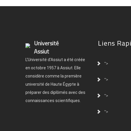
Liens Rap
Université
Assiut
L'Université d'Assiut a été créée
">
en octobre 1957 à Assiut. Elle
considère comme la première
">
université de Haute Égypte à
préparer des diplômés avec des
">
connaissances scientifiques.
">