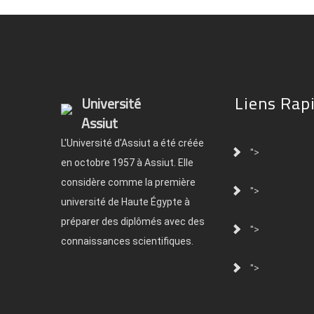
Liens Rap
Université
Assiut
L'Université d'Assiut a été créée
">
en octobre 1957 à Assiut. Elle
considère comme la première
">
université de Haute Égypte à
préparer des diplômés avec des
">
connaissances scientifiques.
">