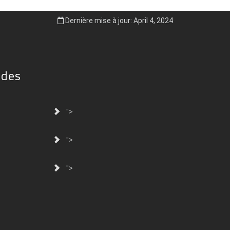
Dernière mise à jour: April 4, 2024
ides
">
">
">