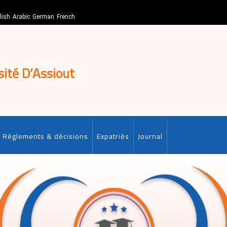
lish
Arabic
German
French
sité D’Assiout
Règlements & décisions
Expatriés
Journal