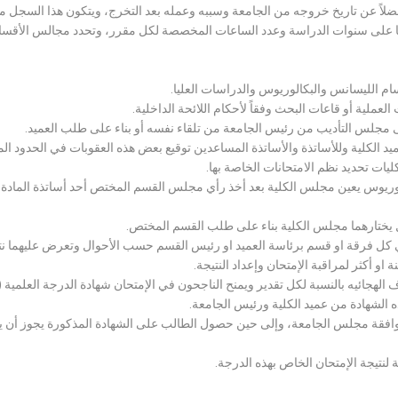
لاً عن تاريخ خروجه من الجامعة وسببه وعمله بعد التخرج، ويتكون هذا السجل م
رراتها على سنوات الدراسة وعدد الساعات المخصصة لكل مقرر، وتحدد مجالس الأ
سام الليسانس والبكالوريوس والدراسات العليا.
ملية أو قاعات البحث وفقاً لأحكام اللائحة الداخلية.
لى مجلس التأديب من رئيس الجامعة من تلقاء نفسه أو بناء على طلب العميد.
 الكلية وللأساتذة والأساتذة المساعدين توقيع بعض هذه العقوبات في الحدود المبين
لكليات تحديد نظم الامتحانات الخاصة بها.
بكالوريوس يعين مجلس الكلية بعد أخذ رأي مجلس القسم المختص أحد أساتذة المادة
يختارهما مجلس الكلية بناء على طلب القسم المختص.
 كل فرقة او قسم برئاسة العميد او رئيس القسم حسب الأحوال وتعرض عليهما نتيج
و أكثر لمراقبة الإمتحان وإعداد النتيجة.
هجائيه بالنسبة لكل تقدير ويمنح الناجحون في الإمتحان شهادة الدرجة العلمية ( الب
ذه الشهادة من عميد الكلية ورئيس الجامعة.
افقة مجلس الجامعة، وإلى حين حصول الطالب على الشهادة المذكورة يجوز أن يحصل
 لنتيجة الإمتحان الخاص بهذه الدرجة.