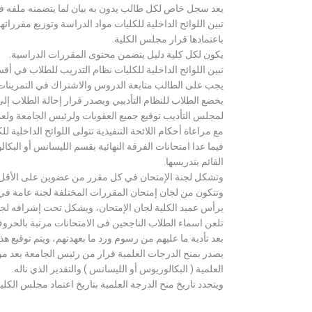
يعد سجل خاص لكل طالب يدون به بيان لما يتضمنه ملفه فض
تبين اللوائح الداخلية للكليات مواد الدراسة وتوزيع مق
باعتمادها قرار مجلس الكلية.
يكون لكل كلية دليل يتضمن محتوى المقررات الدراسية.
تبين اللوائح الداخلية للكليات نظام التدريب للطلاب في أق
يجب على الطالب متابعة الدروس والاشتراك في التمرينات الع
يخضع الطلاب للنظام التأديبي ويصدر قرار إحالة الطلاب إ
لمجلس التأديب توقيع جميع العقوبات ولرئيس الجامعة ولعميد
مع مراعاة أحكام اللائحة التنفيذية تتولى اللوائح الداخلية ل
فيما عدا امتحانات الفرقة النهائية بقسم الليسانس أو ال
القائم بتدريسها.
وتشكل لجنة الإمتحان في كل مقرر من عضوين على الأقل 
وتتكون من لجان إمتحان المقررات المختلفة لجنة عامة في
يرأس عميد الكلية لجان الإمتحان، ويشكل تحت إشرافه لجنة ا
تلعن اسماء الطلاب الناجحين فى الامتحانات مرتبة بالحروف ال
بعد تأدية ما عليهم من رسوم ورد ما بعهدتهم، ويتم توقيع ه
يصدر بمنح الدرجات العلمية قرار من رئيس الجامعة بعد مو
العلمية ( البكالوريوس أو الليسانس ) والتقدير الذي ناله.
ويتحدد تاريخ منح الدرجة العلمية بتاريخ اعتماد مجلس الكلية