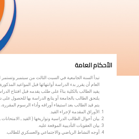
الأحكام العامة
تبدأ السنة الجامعية في السبت الثالث من سبتمبر وتستمر 
العام أن يقرر بدء الدراسة أوانتهائها قبل المواعيد المذكورة 
يقيد الطالب بالكلية بناءً على طلب يقدمه قبل افتتاح الدر
يلتحق الطالب بالجامعة أو يتابع الدراسة بها للحصول على 
يتم قيد الطالب بعد استيفاء أوراقه وأداء الرسوم المقررة
الأوراق المقدمة لإجراء القيد.
بيان أحوال الطالب الدراسية وتواريخها ( القيد ـ الامتحانات ـ ن
بيان العقوبات التأديبية الموقعة عليه.
أوجه النشاط الرياضي والاجتماعي والعسكري للطالب.