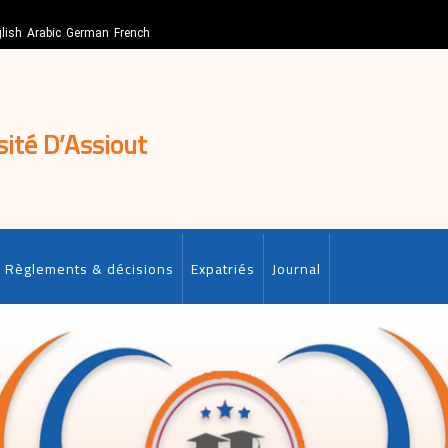
lish
Arabic
German
French
sité D’Assiout
Règlements & décisions
Expatriés
Journal