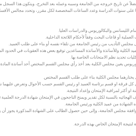
لاً عن تاريخ خروجه من الجامعة وسببه وعمله بعد التخرج، ويتكون هذا السجل م
رراتها على سنوات الدراسة وعدد الساعات المخصصة لكل مقرر، وتحدد مجالس الأ
سام الليسانس والبكالوريوس والدراسات العليا.
ملية أو قاعات البحث وفقاً لأحكام اللائحة الداخلية.
لى مجلس التأديب من رئيس الجامعة من تلقاء نفسه أو بناء على طلب العميد.
 الكلية وللأساتذة والأساتذة المساعدين توقيع بعض هذه العقوبات في الحدود المبين
لكليات تحديد نظم الامتحانات الخاصة بها.
بكالوريوس يعين مجلس الكلية بعد أخذ رأي مجلس القسم المختص أحد أساتذة المادة
يختارهما مجلس الكلية بناء على طلب القسم المختص.
 كل فرقة او قسم برئاسة العميد او رئيس القسم حسب الأحوال وتعرض عليهما نتيج
و أكثر لمراقبة الإمتحان وإعداد النتيجة.
هجائيه بالنسبة لكل تقدير ويمنح الناجحون في الإمتحان شهادة الدرجة العلمية ( الب
ذه الشهادة من عميد الكلية ورئيس الجامعة.
افقة مجلس الجامعة، وإلى حين حصول الطالب على الشهادة المذكورة يجوز أن يحصل
 لنتيجة الإمتحان الخاص بهذه الدرجة.