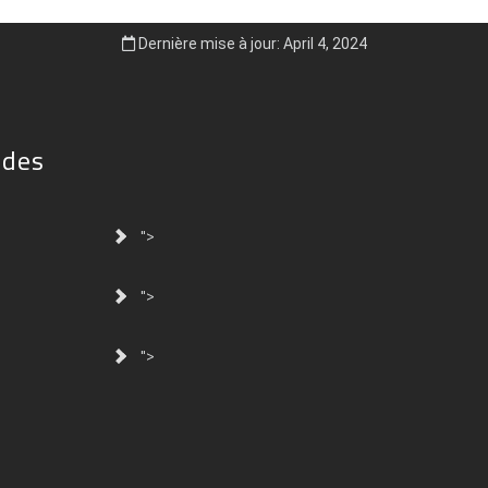
Dernière mise à jour: April 4, 2024
ides
">
">
">