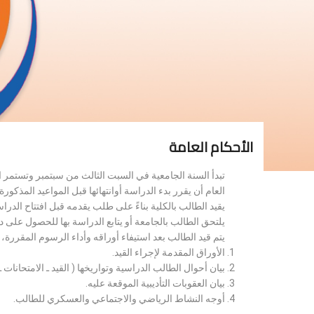
الأحكام العامة
تبدأ السنة الجامعية في السبت الثالث من سبتمبر وتستمر 
العام أن يقرر بدء الدراسة أوانتهائها قبل المواعيد المذكورة 
يقيد الطالب بالكلية بناءً على طلب يقدمه قبل افتتاح الدر
يلتحق الطالب بالجامعة أو يتابع الدراسة بها للحصول على 
يتم قيد الطالب بعد استيفاء أوراقه وأداء الرسوم المقررة
الأوراق المقدمة لإجراء القيد.
بيان أحوال الطالب الدراسية وتواريخها ( القيد ـ الامتحانات ـ ن
بيان العقوبات التأديبية الموقعة عليه.
أوجه النشاط الرياضي والاجتماعي والعسكري للطالب.