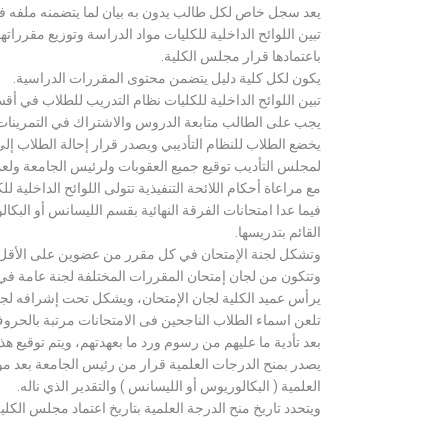
يعد سجل خاص لكل طالب يدون به بيان لما يتضمنه ملفه فض
تبين اللوائح الداخلية للكليات مواد الدراسة وتوزيع مق
باعتمادها قرار مجلس الكلية.
يكون لكل كلية دليل يتضمن محتوى المقررات الدراسية.
تبين اللوائح الداخلية للكليات نظام التدريب للطلاب في أق
يجب على الطالب متابعة الدروس والاشتراك في التمرينات الع
يخضع الطلاب للنظام التأديبي ويصدر قرار إحالة الطلاب إ
لمجلس التأديب توقيع جميع العقوبات ولرئيس الجامعة ولعميد
مع مراعاة أحكام اللائحة التنفيذية تتولى اللوائح الداخلية ل
فيما عدا امتحانات الفرقة النهائية بقسم الليسانس أو ال
القائم بتدريسها.
وتشكل لجنة الإمتحان في كل مقرر من عضوين على الأقل 
وتتكون من لجان إمتحان المقررات المختلفة لجنة عامة في
يرأس عميد الكلية لجان الإمتحان، ويشكل تحت إشرافه لجنة ا
تلعن اسماء الطلاب الناجحين فى الامتحانات مرتبة بالحروف ال
بعد تأدية ما عليهم من رسوم ورد ما بعهدتهم، ويتم توقيع ه
يصدر بمنح الدرجات العلمية قرار من رئيس الجامعة بعد مو
العلمية ( البكالوريوس أو الليسانس ) والتقدير الذي ناله.
ويتحدد تاريخ منح الدرجة العلمية بتاريخ اعتماد مجلس الكلية