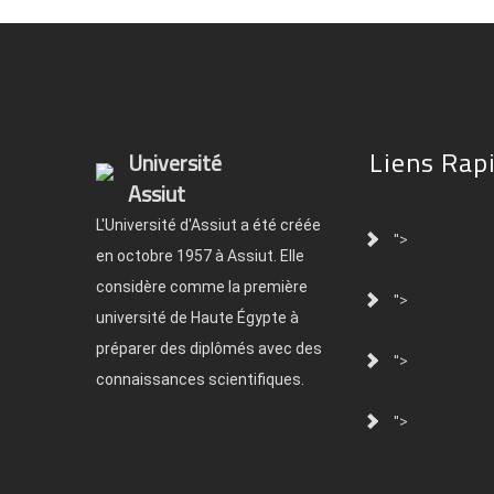
Liens Rap
Université
Assiut
L'Université d'Assiut a été créée
">
en octobre 1957 à Assiut. Elle
considère comme la première
">
université de Haute Égypte à
préparer des diplômés avec des
">
connaissances scientifiques.
">