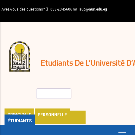
Aller
Avez-vous des questions?
088-2345606
sup@aun.edu.eg
au
contenu
N-
principal
Home
Règlements
&
décisions
Expatriés
Journal
Etudiants De L’Université D’
Rechercher
PRINCIPALE
PERSONNELLE
ÉTUDIANTS