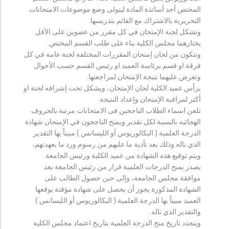
المختص أحد أساتذة المادة ليتولى وضع موضوعات الامتحانات
التحريرية بالاشتراك مع القائم بتدريسها.
وتشكل لجنة الإمتحان في كل مقرر من عضوين على الأقل
يختارهما مجلس الكلية بناء على طلب القسم المختص.
وتتكون من لجان إمتحان المقررات المختلفة لجنة عامة في كل
فرقة او قسم برئاسة العميد او رئيس القسم حسب الأحوال
وتعرض عليهما نتيجة الإمتحان لمراجعتها.
يرأس عميد الكلية لجان الإمتحان، ويشكل تحت إشرافه لجنة او
أكثر لمراقبة الإمتحان وإعداد النتيجة.
تلعن اسماء الطلاب الناجحين فى الامتحانات مرتبة بالحروف
الهجائيه بالنسبة لكل تقدير ويمنح الناجحون في الإمتحان شهادة
الدرجة العلمية ( البكالوريوس أو الليسانس ) مبيناً بها التقدير
الذي ناله وذلك بعد تأدية ما عليهم من رسوم ورد ما بعهدتهم،
ويتم توقيع هذه الشهادة من عميد الكلية ورئيس الجامعة.
يصدر بمنح الدرجات العلمية قرار من رئيس الجامعة بعد
موافقة مجلس الجامعة، وإلى حين حصول الطالب على
الشهادة المذكورة يجوز أن يحصل على شهادة مؤقتة يوقعها
العميد مبيناً بها الدرجة العلمية ( البكالوريوس أو الليسانس )
والتقدير الذي ناله.
ويتحدد تاريخ منح الدرجة العلمية بتاريخ اعتماد مجلس الكلية