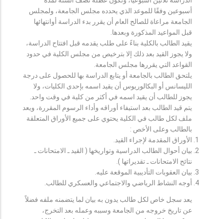
أسبوعين وفقًا للموعد الذي يحدده مجلس الجامعة، ولمجلس
الجامعة مراعاة للصالح العام أن يقرر بدء الدراسة أوانتهائها
قبل المواعيد المذكورة وبعدها.
يقيد الطالب بالكلية بناءً على طلب يقدمه قبل افتتاح الدراسة،
ولا يجوز القيد بعد ذلك إلا بترخيص من مجلس الكلية في حدود
القواعد التي يقررها مجلس الجامعة.
يلتحق الطالب بالجامعة أو يتابع الدراسة بها للحصول على درجة
الليسانس أو البكالوريوس أن يقيد اسمه بإحدى الكليات، ولا
يجوز للطالب أن يقيد اسمه في أكثر من كلية في وقت واحد.
يتم قيد الطالب بعد استيفاء أوراقه وأداء الرسوم المقررة، ويعد
ملف لكل طالب في الكلية يحتوي على جميع الأوراق المتعلقة
بالطالب وعلى الأخص :
الأوراق المقدمة لإجراء القيد.
بيان أحوال الطالب الدراسية وتواريخها ( القيد ـ الامتحانات ـ
نتائح الامتحانات ـ تقديراتها ).
بيان العقوبات التأديبية الموقعة عليه.
أوجه النشاط الرياضي والاجتماعي والعسكري للطالب.
يعد سجل خاص لكل طالب يدون به بيان لما يتضمنه ملفه فضلاً
عن تاريخ خروجه من الجامعة وسببه وعمله بعد التخرج،