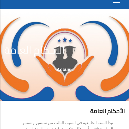
الأحكام العامة
Fil
Accueil
D'Ariane
الأحكام العامة
تبدأ السنة الجامعية في السبت الثالث من سبتمبر وتستمر
الدراسة ثلاثين أسبوعيًا، وتكون عطلة نصف السنة لمدة