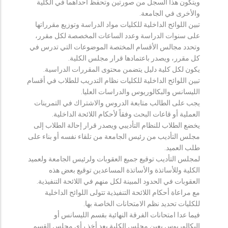
ويتكون هذا السجل من صورتين وتحفظ احداهما في الكلية
والأخرى في الجامعة.
تبين اللوائح الداخلية للكليات مواد الدراسة وتوزيع مقرراتها
على سنوات الدراسة وعدد الساعات المخصصة لكل مقرر،
وتحدد مجالس الأقسام المختصة الموضوعات التي تدرس في
كل مقرر، ويصدر باعتمادها قرار مجلس الكلية.
يكون لكل كلية دليل يتضمن محتوى المقررات الدراسية.
تبين اللوائح الداخلية للكليات نظام التدريب للطلاب في أقسام
الليسانس والبكالوريوس والدراسات العليا.
يجب على الطالب متابعة الدروس والاشتراك في التمرينات
العملية أو قاعات البحث وفقاً لأحكام اللائحة الداخلية.
يخضع الطلاب للنظام التأديبي ويصدر قرار إحالة الطلاب إلى
مجلس التأديب من رئيس الجامعة من تلقاء نفسه أو بناء على
طلب العميد.
لمجلس التأديب توقيع جميع العقوبات ولرئيس الجامعة ولعميد
الكلية وللأساتذة والأساتذة المساعدين توقيع بعض هذه
العقوبات في الحدود المبينة لكل منهم في اللائحة التنفيذية.
مع مراعاة أحكام اللائحة التنفيذية تتولى اللوائح الداخلية
للكليات تحديد نظم الامتحانات الخاصة بها.
فيما عدا امتحانات الفرقة النهائية بقسم الليسانس أو
البكالوريوس يعين مجلس الكلية بعد أخذ رأي مجلس القسم