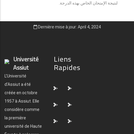
لنتيجة الإمتحان الخاص بهذه الدرجة.
Dernière mise à jour: April 4, 2024
Liens
Université
Rapides
Assiut
L'Université
d'Assiut a été
">
">
créée en octobre
1957 à Assiut. Elle
">
">
considère comme
la première
">
">
université de Haute