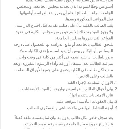
أسبوعين وفقًا للموعد الذي يحدده مجلس الجامعة، ولمجلس
الجامعة مراعاة للصالح العام أن يقرر بدء الدراسة أوانتهائها
قبل المواعيد المذكورة وبعدها.
يقيد الطالب بالكلية بناءً على طلب يقدمه قبل افتتاح الدراسة،
ولا يجوز القيد بعد ذلك إلا بترخيص من مجلس الكلية في حدود
القواعد التي يقررها مجلس الجامعة.
يلتحق الطالب بالجامعة أو يتابع الدراسة بها للحصول على درجة
الليسانس أو البكالوريوس أن يقيد اسمه بإحدى الكليات، ولا
يجوز للطالب أن يقيد اسمه في أكثر من كلية في وقت واحد.
يتم قيد الطالب بعد استيفاء أوراقه وأداء الرسوم المقررة، ويعد
ملف لكل طالب في الكلية يحتوي على جميع الأوراق المتعلقة
بالطالب وعلى الأخص :
الأوراق المقدمة لإجراء القيد.
بيان أحوال الطالب الدراسية وتواريخها ( القيد ـ الامتحانات ـ
نتائح الامتحانات ـ تقديراتها ).
بيان العقوبات التأديبية الموقعة عليه.
أوجه النشاط الرياضي والاجتماعي والعسكري للطالب.
يعد سجل خاص لكل طالب يدون به بيان لما يتضمنه ملفه فضلاً
عن تاريخ خروجه من الجامعة وسببه وعمله بعد التخرج،