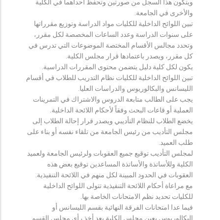
ويتكون هذا السجل من صورتين وتحفظ احداهما في الكلية
والأخرى في الجامعة.
تبين اللوائح الداخلية للكليات مواد الدراسة وتوزيع مقرراتها
على سنوات الدراسة وعدد الساعات المخصصة لكل مقرر،
وتحدد مجالس الأقسام المختصة الموضوعات التي تدرس في
كل مقرر، ويصدر باعتمادها قرار مجلس الكلية.
يكون لكل كلية دليل يتضمن محتوى المقررات الدراسية.
تبين اللوائح الداخلية للكليات نظام التدريب للطلاب في أقسام
الليسانس والبكالوريوس والدراسات العليا.
يجب على الطالب متابعة الدروس والاشتراك في التمرينات
العملية أو قاعات البحث وفقاً لأحكام اللائحة الداخلية.
يخضع الطلاب للنظام التأديبي ويصدر قرار إحالة الطلاب إلى
مجلس التأديب من رئيس الجامعة من تلقاء نفسه أو بناء على
طلب العميد.
لمجلس التأديب توقيع جميع العقوبات ولرئيس الجامعة ولعميد
الكلية وللأساتذة والأساتذة المساعدين توقيع بعض هذه
العقوبات في الحدود المبينة لكل منهم في اللائحة التنفيذية.
مع مراعاة أحكام اللائحة التنفيذية تتولى اللوائح الداخلية
للكليات تحديد نظم الامتحانات الخاصة بها.
فيما عدا امتحانات الفرقة النهائية بقسم الليسانس أو
البكالوريوس يعين مجلس الكلية بعد أخذ رأي مجلس القسم