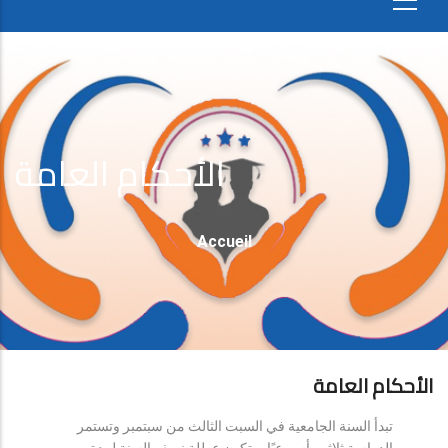
الأحكام العامة
Fil
Accueil
D'Ariane
الأحكام العامة
تبدأ السنة الجامعية في السبت الثالث من سبتمبر وتستمر
الدراسة ثلاثين أسبوعيًا، وتكون عطلة نصف السنة لمدة