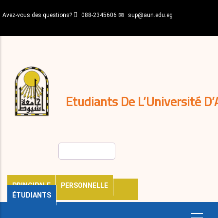
Aller
Avez-vous des questions?
088-2345606
sup@aun.edu.eg
au
contenu
N-
principal
Home
Règlements
&
décisions
Expatriés
Journal
Etudiants De L’Université D’
Rechercher
PRINCIPALE
PERSONNELLE
ÉTUDIANTS