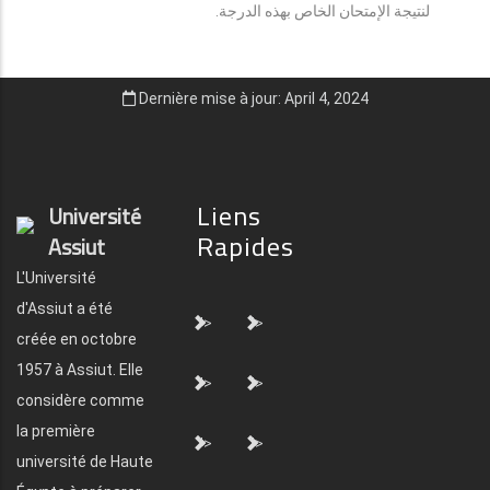
لنتيجة الإمتحان الخاص بهذه الدرجة.
Dernière mise à jour: April 4, 2024
Liens
Université
Rapides
Assiut
L'Université
d'Assiut a été
">
">
créée en octobre
1957 à Assiut. Elle
">
">
considère comme
la première
">
">
université de Haute