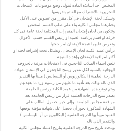
المختص أحد أساتذة المادة ليتولى وضع موضوعات الامتحانات
التحريرية بالاشتراك مع القائم بتدريسها.
وتشكل لجنة الإمتحان في كل مقرر من عضوين على الأقل
يختارهما مجلس الكلية بناء على طلب القسم المختص.
وتتكون من لجان إمتحان المقررات المختلفة لجنة عامة في كل
فرقة او قسم برئاسة العميد او رئيس القسم حسب الأحوال
وتعرض عليهما نتيجة الإمتحان لمراجعتها.
يرأس عميد الكلية لجان الإمتحان، ويشكل تحت إشرافه لجنة او
أكثر لمراقبة الإمتحان وإعداد النتيجة.
تلعن اسماء الطلاب الناجحين فى الامتحانات مرتبة بالحروف
الهجائيه بالنسبة لكل تقدير ويمنح الناجحون في الإمتحان شهادة
الدرجة العلمية ( البكالوريوس أو الليسانس ) مبيناً بها التقدير
الذي ناله وذلك بعد تأدية ما عليهم من رسوم ورد ما بعهدتهم،
ويتم توقيع هذه الشهادة من عميد الكلية ورئيس الجامعة.
يصدر بمنح الدرجات العلمية قرار من رئيس الجامعة بعد
موافقة مجلس الجامعة، وإلى حين حصول الطالب على
الشهادة المذكورة يجوز أن يحصل على شهادة مؤقتة يوقعها
العميد مبيناً بها الدرجة العلمية ( البكالوريوس أو الليسانس )
والتقدير الذي ناله.
ويتحدد تاريخ منح الدرجة العلمية بتاريخ اعتماد مجلس الكلية