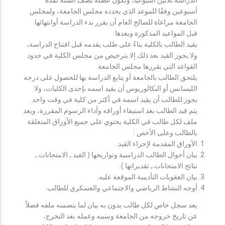
أسبوعين وفقًا للموعد الذي يحدده مجلس الجامعة، ولمجلس
الجامعة مراعاة للصالح العام أن يقرر بدء الدراسة أوانتهائها
قبل المواعيد المذكورة وبعدها.
يقيد الطالب بالكلية بناءً على طلب يقدمه قبل افتتاح الدراسة،
ولا يجوز القيد بعد ذلك إلا بترخيص من مجلس الكلية في حدود
القواعد التي يقررها مجلس الجامعة.
يلتحق الطالب بالجامعة أو يتابع الدراسة بها للحصول على درجة
الليسانس أو البكالوريوس أن يقيد اسمه بإحدى الكليات، ولا
يجوز للطالب أن يقيد اسمه في أكثر من كلية في وقت واحد.
يتم قيد الطالب بعد استيفاء أوراقه وأداء الرسوم المقررة، ويعد
ملف لكل طالب في الكلية يحتوي على جميع الأوراق المتعلقة
بالطالب وعلى الأخص :
الأوراق المقدمة لإجراء القيد.
بيان أحوال الطالب الدراسية وتواريخها ( القيد ـ الامتحانات ـ
نتائح الامتحانات ـ تقديراتها ).
بيان العقوبات التأديبية الموقعة عليه.
أوجه النشاط الرياضي والاجتماعي والعسكري للطالب.
يعد سجل خاص لكل طالب يدون به بيان لما يتضمنه ملفه فضلاً
عن تاريخ خروجه من الجامعة وسببه وعمله بعد التخرج،