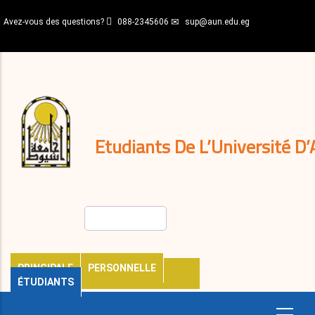
Aller
Avez-vous des questions?
088-2345606
sup@aun.edu.eg
au
contenu
N-
principal
Home
Règlements
&
décisions
Expatriés
Journal
Etudiants De L’Université D’
Rechercher
PRINCIPALE
PERSONNELLE
ÉTUDIANTS