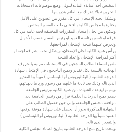
المختص أحد أساتذة المادة ليتولى وضع موضوعات الامتحانات
التحريرية بالاشتراك مع القائم بتدريسها.
وتشكل لجنة الإمتحان في كل مقرر من عضوين على الأقل
يختارهما مجلس الكلية بناء على طلب القسم المختص.
وتتكون من لجان إمتحان المقررات المختلفة لجنة عامة في كل
فرقة او قسم برئاسة العميد او رئيس القسم حسب الأحوال
وتعرض عليهما نتيجة الإمتحان لمراجعتها.
يرأس عميد الكلية لجان الإمتحان، ويشكل تحت إشرافه لجنة او
أكثر لمراقبة الإمتحان وإعداد النتيجة.
تلعن اسماء الطلاب الناجحين فى الامتحانات مرتبة بالحروف
الهجائيه بالنسبة لكل تقدير ويمنح الناجحون في الإمتحان شهادة
الدرجة العلمية ( البكالوريوس أو الليسانس ) مبيناً بها التقدير
الذي ناله وذلك بعد تأدية ما عليهم من رسوم ورد ما بعهدتهم،
ويتم توقيع هذه الشهادة من عميد الكلية ورئيس الجامعة.
يصدر بمنح الدرجات العلمية قرار من رئيس الجامعة بعد
موافقة مجلس الجامعة، وإلى حين حصول الطالب على
الشهادة المذكورة يجوز أن يحصل على شهادة مؤقتة يوقعها
العميد مبيناً بها الدرجة العلمية ( البكالوريوس أو الليسانس )
والتقدير الذي ناله.
ويتحدد تاريخ منح الدرجة العلمية بتاريخ اعتماد مجلس الكلية