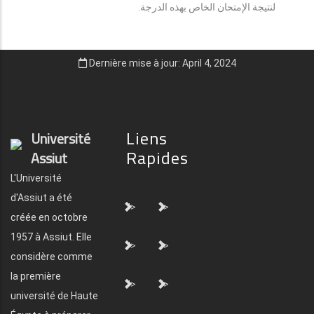
لنتيجة الإمتحان الخاص بهذه الدرجة.
Dernière mise à jour: April 4, 2024
Liens
Université
Rapides
Assiut
L'Université
d'Assiut a été
">
">
créée en octobre
1957 à Assiut. Elle
">
">
considère comme
la première
">
">
université de Haute