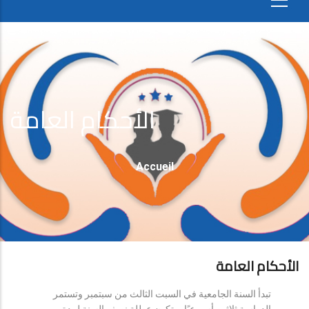
الأحكام العامة
Fil
Accueil
D'Ariane
الأحكام العامة
تبدأ السنة الجامعية في السبت الثالث من سبتمبر وتستمر
الدراسة ثلاثين أسبوعيًا، وتكون عطلة نصف السنة لمدة