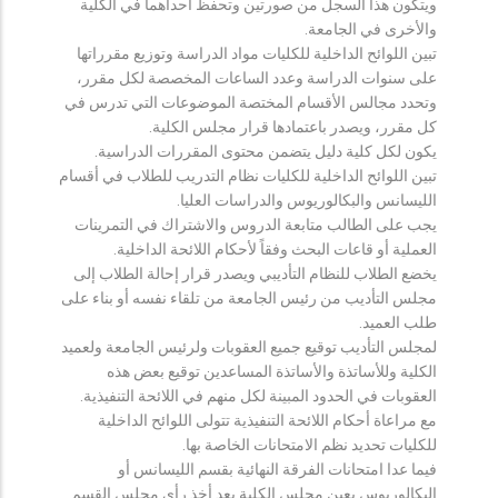
ويتكون هذا السجل من صورتين وتحفظ احداهما في الكلية
والأخرى في الجامعة.
تبين اللوائح الداخلية للكليات مواد الدراسة وتوزيع مقرراتها
على سنوات الدراسة وعدد الساعات المخصصة لكل مقرر،
وتحدد مجالس الأقسام المختصة الموضوعات التي تدرس في
كل مقرر، ويصدر باعتمادها قرار مجلس الكلية.
يكون لكل كلية دليل يتضمن محتوى المقررات الدراسية.
تبين اللوائح الداخلية للكليات نظام التدريب للطلاب في أقسام
الليسانس والبكالوريوس والدراسات العليا.
يجب على الطالب متابعة الدروس والاشتراك في التمرينات
العملية أو قاعات البحث وفقاً لأحكام اللائحة الداخلية.
يخضع الطلاب للنظام التأديبي ويصدر قرار إحالة الطلاب إلى
مجلس التأديب من رئيس الجامعة من تلقاء نفسه أو بناء على
طلب العميد.
لمجلس التأديب توقيع جميع العقوبات ولرئيس الجامعة ولعميد
الكلية وللأساتذة والأساتذة المساعدين توقيع بعض هذه
العقوبات في الحدود المبينة لكل منهم في اللائحة التنفيذية.
مع مراعاة أحكام اللائحة التنفيذية تتولى اللوائح الداخلية
للكليات تحديد نظم الامتحانات الخاصة بها.
فيما عدا امتحانات الفرقة النهائية بقسم الليسانس أو
البكالوريوس يعين مجلس الكلية بعد أخذ رأي مجلس القسم