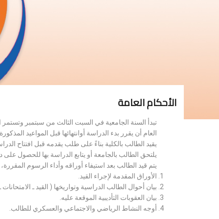
الأحكام العامة
تبدأ السنة الجامعية في السبت الثالث من سبتمبر وتستمر 
العام أن يقرر بدء الدراسة أوانتهائها قبل المواعيد المذكورة 
يقيد الطالب بالكلية بناءً على طلب يقدمه قبل افتتاح الدر
يلتحق الطالب بالجامعة أو يتابع الدراسة بها للحصول على 
يتم قيد الطالب بعد استيفاء أوراقه وأداء الرسوم المقررة
الأوراق المقدمة لإجراء القيد.
بيان أحوال الطالب الدراسية وتواريخها ( القيد ـ الامتحانات ـ ن
بيان العقوبات التأديبية الموقعة عليه.
أوجه النشاط الرياضي والاجتماعي والعسكري للطالب.