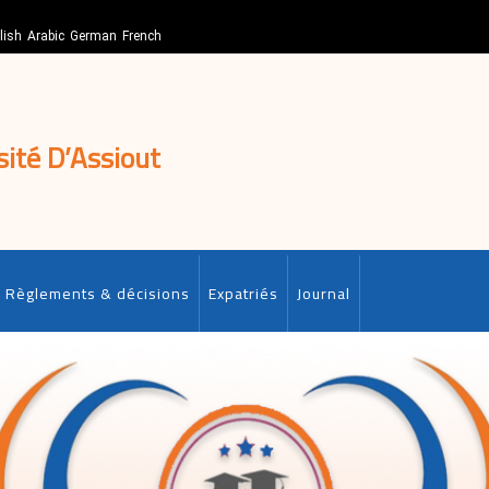
lish
Arabic
German
French
sité D’Assiout
Règlements & décisions
Expatriés
Journal