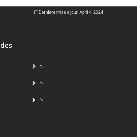
Dernière mise à jour: April 4, 2024
ides
">
">
">