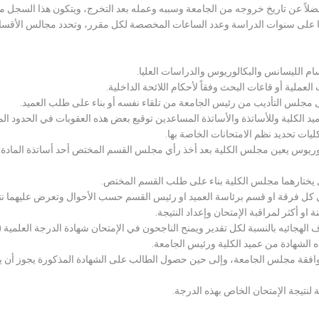
لاً عن تاريخ خروجه من الجامعة وسببه وعمله بعد التخرج، ويتكون هذا السجل م
رراتها على سنوات الدراسة وعدد الساعات المخصصة لكل مقرر، وتحدد مجالس الأ
سام الليسانس والبكالوريوس والدراسات العليا.
ملية أو قاعات البحث وفقاً لأحكام اللائحة الداخلية.
لى مجلس التأديب من رئيس الجامعة من تلقاء نفسه أو بناء على طلب العميد.
 الكلية وللأساتذة والأساتذة المساعدين توقيع بعض هذه العقوبات في الحدود المبين
لكليات تحديد نظم الامتحانات الخاصة بها.
بكالوريوس يعين مجلس الكلية بعد أخذ رأي مجلس القسم المختص أحد أساتذة المادة
يختارهما مجلس الكلية بناء على طلب القسم المختص.
 كل فرقة او قسم برئاسة العميد او رئيس القسم حسب الأحوال وتعرض عليهما نتيج
و أكثر لمراقبة الإمتحان وإعداد النتيجة.
هجائيه بالنسبة لكل تقدير ويمنح الناجحون في الإمتحان شهادة الدرجة العلمية ( الب
ذه الشهادة من عميد الكلية ورئيس الجامعة.
افقة مجلس الجامعة، وإلى حين حصول الطالب على الشهادة المذكورة يجوز أن يحصل
 لنتيجة الإمتحان الخاص بهذه الدرجة.