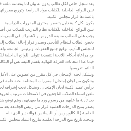
يعد سجل خاص لكل طالب يدون به بيان لما يتضمنه ملفه فض
تبين اللوائح الداخلية للكليات مواد الدراسة وتوزيع مق
باعتمادها قرار مجلس الكلية.
يكون لكل كلية دليل يتضمن محتوى المقررات الدراسية.
تبين اللوائح الداخلية للكليات نظام التدريب للطلاب في أق
يجب على الطالب متابعة الدروس والاشتراك في التمرينات الع
يخضع الطلاب للنظام التأديبي ويصدر قرار إحالة الطلاب إ
لمجلس التأديب توقيع جميع العقوبات ولرئيس الجامعة ولعميد
مع مراعاة أحكام اللائحة التنفيذية تتولى اللوائح الداخلية ل
فيما عدا امتحانات الفرقة النهائية بقسم الليسانس أو ال
القائم بتدريسها.
وتشكل لجنة الإمتحان في كل مقرر من عضوين على الأقل 
وتتكون من لجان إمتحان المقررات المختلفة لجنة عامة في
يرأس عميد الكلية لجان الإمتحان، ويشكل تحت إشرافه لجنة ا
تلعن اسماء الطلاب الناجحين فى الامتحانات مرتبة بالحروف ال
بعد تأدية ما عليهم من رسوم ورد ما بعهدتهم، ويتم توقيع ه
يصدر بمنح الدرجات العلمية قرار من رئيس الجامعة بعد مو
العلمية ( البكالوريوس أو الليسانس ) والتقدير الذي ناله.
ويتحدد تاريخ منح الدرجة العلمية بتاريخ اعتماد مجلس الكلية