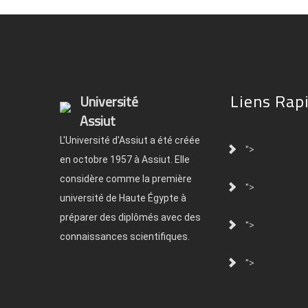
Liens Rap
Université
Assiut
L'Université d'Assiut a été créée
">
en octobre 1957 à Assiut. Elle
considère comme la première
">
université de Haute Égypte à
préparer des diplômés avec des
">
connaissances scientifiques.
">