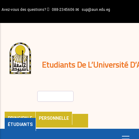
Aller
Avez-vous des questions?
088-2345606
sup@aun.edu.eg
au
contenu
N-
principal
Home
Règlements
&
décisions
Expatriés
Journal
Etudiants De L’Université D’
Rechercher
PRINCIPALE
PERSONNELLE
ÉTUDIANTS