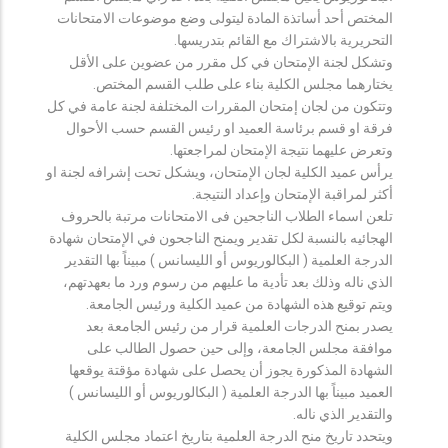
المختص أحد أساتذة المادة ليتولى وضع موضوعات الامتحانات
التحريرية بالاشتراك مع القائم بتدريسها.
وتشكل لجنة الإمتحان في كل مقرر من عضوين على الأقل
يختارهما مجلس الكلية بناء على طلب القسم المختص.
وتتكون من لجان إمتحان المقررات المختلفة لجنة عامة في كل
فرقة او قسم برئاسة العميد او رئيس القسم حسب الأحوال
وتعرض عليهما نتيجة الإمتحان لمراجعتها.
يرأس عميد الكلية لجان الإمتحان، ويشكل تحت إشرافه لجنة او
أكثر لمراقبة الإمتحان وإعداد النتيجة.
تلعن اسماء الطلاب الناجحين فى الامتحانات مرتبة بالحروف
الهجائيه بالنسبة لكل تقدير ويمنح الناجحون في الإمتحان شهادة
الدرجة العلمية ( البكالوريوس أو الليسانس ) مبيناً بها التقدير
الذي ناله وذلك بعد تأدية ما عليهم من رسوم ورد ما بعهدتهم،
ويتم توقيع هذه الشهادة من عميد الكلية ورئيس الجامعة.
يصدر بمنح الدرجات العلمية قرار من رئيس الجامعة بعد
موافقة مجلس الجامعة، وإلى حين حصول الطالب على
الشهادة المذكورة يجوز أن يحصل على شهادة مؤقتة يوقعها
العميد مبيناً بها الدرجة العلمية ( البكالوريوس أو الليسانس )
والتقدير الذي ناله.
ويتحدد تاريخ منح الدرجة العلمية بتاريخ اعتماد مجلس الكلية