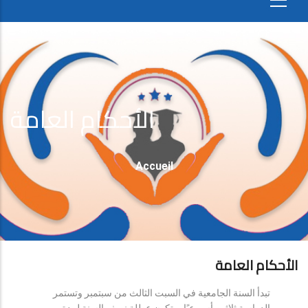
الأحكام العامة
Fil
Accueil
D'Ariane
الأحكام العامة
تبدأ السنة الجامعية في السبت الثالث من سبتمبر وتستمر
الدراسة ثلاثين أسبوعيًا، وتكون عطلة نصف السنة لمدة