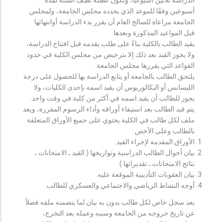
أسبوعين وفقًا للموعد الذي يحدده مجلس الجامعة، ولمجلس
الجامعة مراعاة للصالح العام أن يقرر بدء الدراسة أوانتهائها
قبل المواعيد المذكورة وبعدها.
يقيد الطالب بالكلية بناءً على طلب يقدمه قبل افتتاح الدراسة،
ولا يجوز القيد بعد ذلك إلا بترخيص من مجلس الكلية في حدود
القواعد التي يقررها مجلس الجامعة.
يلتحق الطالب بالجامعة أو يتابع الدراسة بها للحصول على درجة
الليسانس أو البكالوريوس أن يقيد اسمه بإحدى الكليات، ولا
يجوز للطالب أن يقيد اسمه في أكثر من كلية في وقت واحد.
يتم قيد الطالب بعد استيفاء أوراقه وأداء الرسوم المقررة، ويعد
ملف لكل طالب في الكلية يحتوي على جميع الأوراق المتعلقة
بالطالب وعلى الأخص :
الأوراق المقدمة لإجراء القيد.
بيان أحوال الطالب الدراسية وتواريخها ( القيد ـ الامتحانات ـ
نتائح الامتحانات ـ تقديراتها ).
بيان العقوبات التأديبية الموقعة عليه.
أوجه النشاط الرياضي والاجتماعي والعسكري للطالب.
يعد سجل خاص لكل طالب يدون به بيان لما يتضمنه ملفه فضلاً
عن تاريخ خروجه من الجامعة وسببه وعمله بعد التخرج،