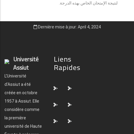
لنتيجة الإمتحان الخاص بهذه الدرجة.
Dernière mise à jour: April 4, 2024
Liens
Université
Rapides
Assiut
L'Université
d'Assiut a été
">
">
créée en octobre
1957 à Assiut. Elle
">
">
considère comme
la première
">
">
université de Haute