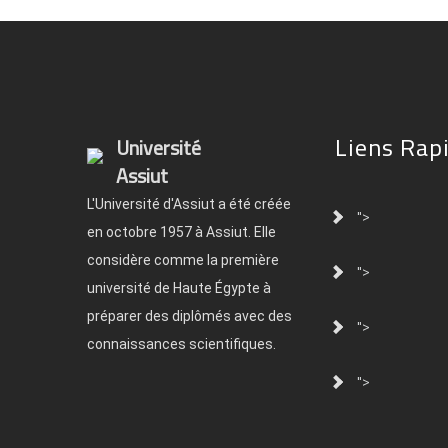
Liens Rap
Université
Assiut
L'Université d'Assiut a été créée
">
en octobre 1957 à Assiut. Elle
considère comme la première
">
université de Haute Égypte à
préparer des diplômés avec des
">
connaissances scientifiques.
">