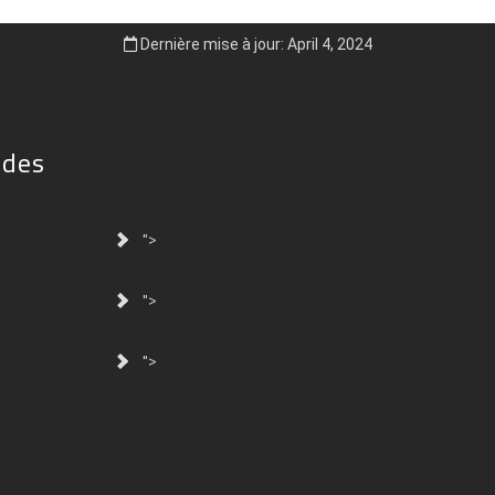
Dernière mise à jour: April 4, 2024
ides
">
">
">