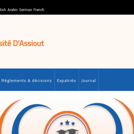
lish
Arabic
German
French
sité D’Assiout
Règlements & décisions
Expatriés
Journal