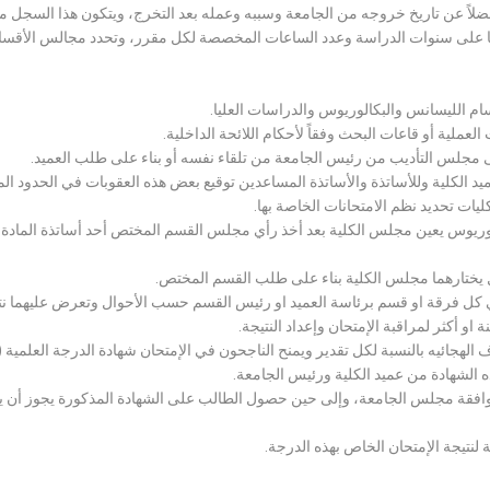
لاً عن تاريخ خروجه من الجامعة وسببه وعمله بعد التخرج، ويتكون هذا السجل م
رراتها على سنوات الدراسة وعدد الساعات المخصصة لكل مقرر، وتحدد مجالس الأ
سام الليسانس والبكالوريوس والدراسات العليا.
ملية أو قاعات البحث وفقاً لأحكام اللائحة الداخلية.
لى مجلس التأديب من رئيس الجامعة من تلقاء نفسه أو بناء على طلب العميد.
 الكلية وللأساتذة والأساتذة المساعدين توقيع بعض هذه العقوبات في الحدود المبين
لكليات تحديد نظم الامتحانات الخاصة بها.
بكالوريوس يعين مجلس الكلية بعد أخذ رأي مجلس القسم المختص أحد أساتذة المادة
يختارهما مجلس الكلية بناء على طلب القسم المختص.
 كل فرقة او قسم برئاسة العميد او رئيس القسم حسب الأحوال وتعرض عليهما نتيج
و أكثر لمراقبة الإمتحان وإعداد النتيجة.
هجائيه بالنسبة لكل تقدير ويمنح الناجحون في الإمتحان شهادة الدرجة العلمية ( الب
ذه الشهادة من عميد الكلية ورئيس الجامعة.
افقة مجلس الجامعة، وإلى حين حصول الطالب على الشهادة المذكورة يجوز أن يحصل
 لنتيجة الإمتحان الخاص بهذه الدرجة.