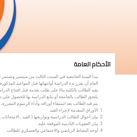
الأحكام العامة
تبدأ السنة الجامعية في السبت الثالث من سبتمبر وتستمر 
العام أن يقرر بدء الدراسة أوانتهائها قبل المواعيد المذكورة 
يقيد الطالب بالكلية بناءً على طلب يقدمه قبل افتتاح الدر
يلتحق الطالب بالجامعة أو يتابع الدراسة بها للحصول على 
يتم قيد الطالب بعد استيفاء أوراقه وأداء الرسوم المقررة
الأوراق المقدمة لإجراء القيد.
بيان أحوال الطالب الدراسية وتواريخها ( القيد ـ الامتحانات ـ ن
بيان العقوبات التأديبية الموقعة عليه.
أوجه النشاط الرياضي والاجتماعي والعسكري للطالب.