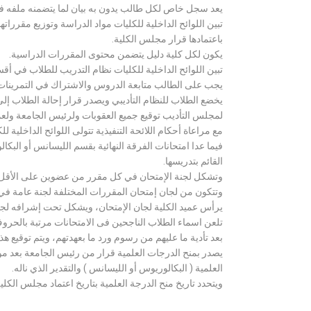
يعد سجل خاص لكل طالب يدون به بيان لما يتضمنه ملفه فض
تبين اللوائح الداخلية للكليات مواد الدراسة وتوزيع مق
باعتمادها قرار مجلس الكلية.
يكون لكل كلية دليل يتضمن محتوى المقررات الدراسية.
تبين اللوائح الداخلية للكليات نظام التدريب للطلاب في أق
يجب على الطالب متابعة الدروس والاشتراك في التمرينات الع
يخضع الطلاب للنظام التأديبي ويصدر قرار إحالة الطلاب إ
لمجلس التأديب توقيع جميع العقوبات ولرئيس الجامعة ولعميد
مع مراعاة أحكام اللائحة التنفيذية تتولى اللوائح الداخلية ل
فيما عدا امتحانات الفرقة النهائية بقسم الليسانس أو ال
القائم بتدريسها.
وتشكل لجنة الإمتحان في كل مقرر من عضوين على الأقل 
وتتكون من لجان إمتحان المقررات المختلفة لجنة عامة في
يرأس عميد الكلية لجان الإمتحان، ويشكل تحت إشرافه لجنة ا
تلعن اسماء الطلاب الناجحين فى الامتحانات مرتبة بالحروف ال
بعد تأدية ما عليهم من رسوم ورد ما بعهدتهم، ويتم توقيع ه
يصدر بمنح الدرجات العلمية قرار من رئيس الجامعة بعد مو
العلمية ( البكالوريوس أو الليسانس ) والتقدير الذي ناله.
ويتحدد تاريخ منح الدرجة العلمية بتاريخ اعتماد مجلس الكلية