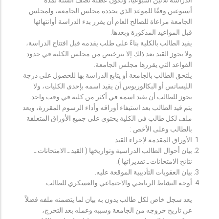
أسبوعين وفقًا للموعد الذي يحدده مجلس الجامعة، ولمجلس
الجامعة مراعاة للصالح العام أن يقرر بدء الدراسة أوانتهائها
قبل المواعيد المذكورة وبعدها.
يقيد الطالب بالكلية بناءً على طلب يقدمه قبل افتتاح الدراسة،
ولا يجوز القيد بعد ذلك إلا بترخيص من مجلس الكلية في حدود
القواعد التي يقررها مجلس الجامعة.
يلتحق الطالب بالجامعة أو يتابع الدراسة بها للحصول على درجة
الليسانس أو البكالوريوس أن يقيد اسمه بإحدى الكليات، ولا
يجوز للطالب أن يقيد اسمه في أكثر من كلية في وقت واحد.
يتم قيد الطالب بعد استيفاء أوراقه وأداء الرسوم المقررة، ويعد
ملف لكل طالب في الكلية يحتوي على جميع الأوراق المتعلقة
بالطالب وعلى الأخص :
الأوراق المقدمة لإجراء القيد.
بيان أحوال الطالب الدراسية وتواريخها ( القيد ـ الامتحانات ـ
نتائح الامتحانات ـ تقديراتها ).
بيان العقوبات التأديبية الموقعة عليه.
أوجه النشاط الرياضي والاجتماعي والعسكري للطالب.
يعد سجل خاص لكل طالب يدون به بيان لما يتضمنه ملفه فضلاً
عن تاريخ خروجه من الجامعة وسببه وعمله بعد التخرج،