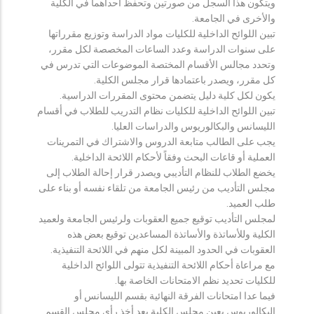
ويتكون هذا السجل من صورتين وتحفظ احداهما في الكلية
والأخرى في الجامعة.
تبين اللوائح الداخلية للكليات مواد الدراسة وتوزيع مقرراتها
على سنوات الدراسة وعدد الساعات المخصصة لكل مقرر،
وتحدد مجالس الأقسام المختصة الموضوعات التي تدرس في
كل مقرر، ويصدر باعتمادها قرار مجلس الكلية.
يكون لكل كلية دليل يتضمن محتوى المقررات الدراسية.
تبين اللوائح الداخلية للكليات نظام التدريب للطلاب في أقسام
الليسانس والبكالوريوس والدراسات العليا.
يجب على الطالب متابعة الدروس والاشتراك في التمرينات
العملية أو قاعات البحث وفقاً لأحكام اللائحة الداخلية.
يخضع الطلاب للنظام التأديبي ويصدر قرار إحالة الطلاب إلى
مجلس التأديب من رئيس الجامعة من تلقاء نفسه أو بناء على
طلب العميد.
لمجلس التأديب توقيع جميع العقوبات ولرئيس الجامعة ولعميد
الكلية وللأساتذة والأساتذة المساعدين توقيع بعض هذه
العقوبات في الحدود المبينة لكل منهم في اللائحة التنفيذية.
مع مراعاة أحكام اللائحة التنفيذية تتولى اللوائح الداخلية
للكليات تحديد نظم الامتحانات الخاصة بها.
فيما عدا امتحانات الفرقة النهائية بقسم الليسانس أو
البكالوريوس يعين مجلس الكلية بعد أخذ رأي مجلس القسم