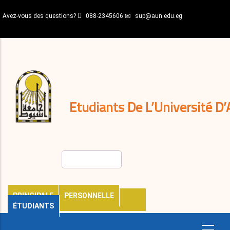
Aller
Avez-vous des questions?
088-2345606
sup@aun.edu.eg
au
contenu
N-
principal
Home
Règlements
&
décisions
Expatriés
Journal
Etudiants De L’Université D’
Rechercher
PRINCIPALE
PERSONNELLE
ÉTUDIANTS