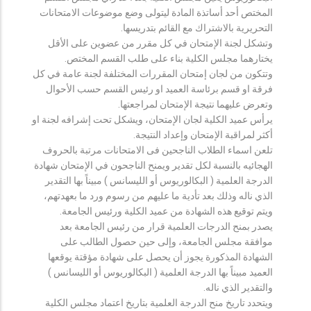
المختص أحد أساتذة المادة ليتولى وضع موضوعات الامتحانات
التحريرية بالاشتراك مع القائم بتدريسها.
وتشكل لجنة الإمتحان في كل مقرر من عضوين على الأقل
يختارهما مجلس الكلية بناء على طلب القسم المختص.
وتتكون من لجان إمتحان المقررات المختلفة لجنة عامة في كل
فرقة او قسم برئاسة العميد او رئيس القسم حسب الأحوال
وتعرض عليهما نتيجة الإمتحان لمراجعتها.
يرأس عميد الكلية لجان الإمتحان، ويشكل تحت إشرافه لجنة او
أكثر لمراقبة الإمتحان وإعداد النتيجة.
تلعن اسماء الطلاب الناجحين فى الامتحانات مرتبة بالحروف
الهجائيه بالنسبة لكل تقدير ويمنح الناجحون في الإمتحان شهادة
الدرجة العلمية ( البكالوريوس أو الليسانس ) مبيناً بها التقدير
الذي ناله وذلك بعد تأدية ما عليهم من رسوم ورد ما بعهدتهم،
ويتم توقيع هذه الشهادة من عميد الكلية ورئيس الجامعة.
يصدر بمنح الدرجات العلمية قرار من رئيس الجامعة بعد
موافقة مجلس الجامعة، وإلى حين حصول الطالب على
الشهادة المذكورة يجوز أن يحصل على شهادة مؤقتة يوقعها
العميد مبيناً بها الدرجة العلمية ( البكالوريوس أو الليسانس )
والتقدير الذي ناله.
ويتحدد تاريخ منح الدرجة العلمية بتاريخ اعتماد مجلس الكلية