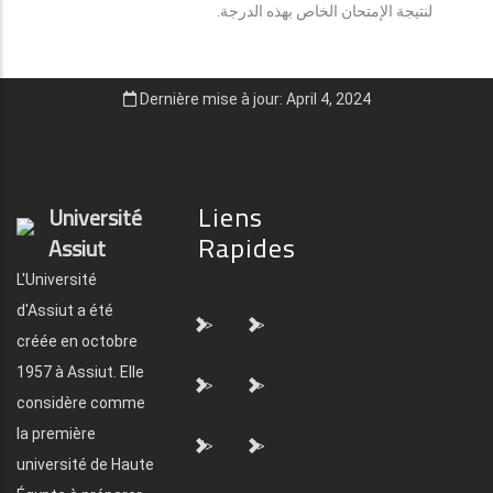
لنتيجة الإمتحان الخاص بهذه الدرجة.
Dernière mise à jour: April 4, 2024
Liens
Université
Rapides
Assiut
L'Université
d'Assiut a été
">
">
créée en octobre
1957 à Assiut. Elle
">
">
considère comme
la première
">
">
université de Haute