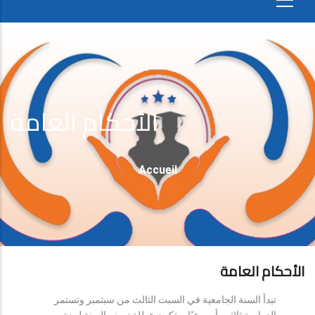
الأحكام العامة
Fil
Accueil
D'Ariane
الأحكام العامة
تبدأ السنة الجامعية في السبت الثالث من سبتمبر وتستمر
الدراسة ثلاثين أسبوعيًا، وتكون عطلة نصف السنة لمدة