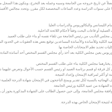
لاً عن تاريخ خروجه من الجامعة وسببه وعمله بعد التخرج، ويتكون هذا السجل م
رراتها على سنوات الدراسة وعدد الساعات المخصصة لكل مقرر، وتحدد مجالس الأ
سام الليسانس والبكالوريوس والدراسات العليا.
ملية أو قاعات البحث وفقاً لأحكام اللائحة الداخلية.
لى مجلس التأديب من رئيس الجامعة من تلقاء نفسه أو بناء على طلب العميد.
 الكلية وللأساتذة والأساتذة المساعدين توقيع بعض هذه العقوبات في الحدود المبين
لكليات تحديد نظم الامتحانات الخاصة بها.
بكالوريوس يعين مجلس الكلية بعد أخذ رأي مجلس القسم المختص أحد أساتذة المادة
يختارهما مجلس الكلية بناء على طلب القسم المختص.
 كل فرقة او قسم برئاسة العميد او رئيس القسم حسب الأحوال وتعرض عليهما نتيج
و أكثر لمراقبة الإمتحان وإعداد النتيجة.
هجائيه بالنسبة لكل تقدير ويمنح الناجحون في الإمتحان شهادة الدرجة العلمية ( الب
ذه الشهادة من عميد الكلية ورئيس الجامعة.
افقة مجلس الجامعة، وإلى حين حصول الطالب على الشهادة المذكورة يجوز أن يحصل
 لنتيجة الإمتحان الخاص بهذه الدرجة.