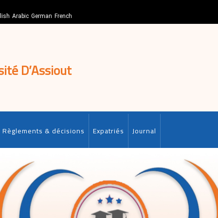
lish
Arabic
German
French
sité D’Assiout
Règlements & décisions
Expatriés
Journal