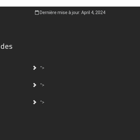
Dernière mise à jour: April 4, 2024
ides
">
">
">