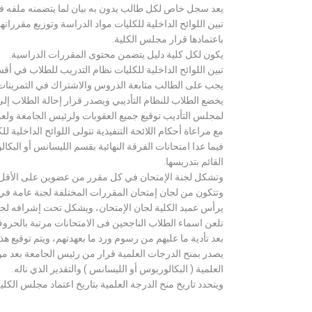
يعد سجل خاص لكل طالب يدون به بيان لما يتضمنه ملفه فض
تبين اللوائح الداخلية للكليات مواد الدراسة وتوزيع مق
باعتمادها قرار مجلس الكلية.
يكون لكل كلية دليل يتضمن محتوى المقررات الدراسية.
تبين اللوائح الداخلية للكليات نظام التدريب للطلاب في أق
يجب على الطالب متابعة الدروس والاشتراك في التمرينات الع
يخضع الطلاب للنظام التأديبي ويصدر قرار إحالة الطلاب إ
لمجلس التأديب توقيع جميع العقوبات ولرئيس الجامعة ولعميد
مع مراعاة أحكام اللائحة التنفيذية تتولى اللوائح الداخلية ل
فيما عدا امتحانات الفرقة النهائية بقسم الليسانس أو ال
القائم بتدريسها.
وتشكل لجنة الإمتحان في كل مقرر من عضوين على الأقل 
وتتكون من لجان إمتحان المقررات المختلفة لجنة عامة في
يرأس عميد الكلية لجان الإمتحان، ويشكل تحت إشرافه لجنة ا
تلعن اسماء الطلاب الناجحين فى الامتحانات مرتبة بالحروف ال
بعد تأدية ما عليهم من رسوم ورد ما بعهدتهم، ويتم توقيع ه
يصدر بمنح الدرجات العلمية قرار من رئيس الجامعة بعد مو
العلمية ( البكالوريوس أو الليسانس ) والتقدير الذي ناله.
ويتحدد تاريخ منح الدرجة العلمية بتاريخ اعتماد مجلس الكلية