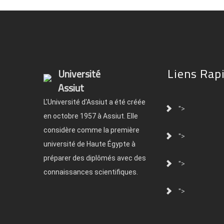
Liens Rap
Université
Assiut
L'Université d'Assiut a été créée
">
en octobre 1957 à Assiut. Elle
considère comme la première
">
université de Haute Égypte à
préparer des diplômés avec des
">
connaissances scientifiques.
">