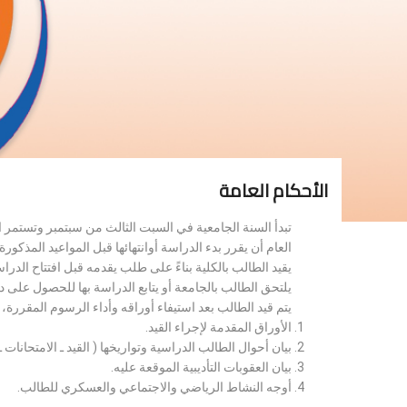
الأحكام العامة
تبدأ السنة الجامعية في السبت الثالث من سبتمبر وتستمر 
العام أن يقرر بدء الدراسة أوانتهائها قبل المواعيد المذكورة 
يقيد الطالب بالكلية بناءً على طلب يقدمه قبل افتتاح الدر
يلتحق الطالب بالجامعة أو يتابع الدراسة بها للحصول على 
يتم قيد الطالب بعد استيفاء أوراقه وأداء الرسوم المقررة
الأوراق المقدمة لإجراء القيد.
بيان أحوال الطالب الدراسية وتواريخها ( القيد ـ الامتحانات ـ ن
بيان العقوبات التأديبية الموقعة عليه.
أوجه النشاط الرياضي والاجتماعي والعسكري للطالب.