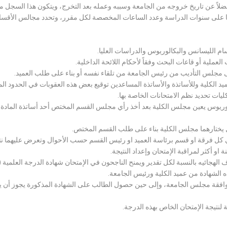
لاً عن تاريخ خروجه من الجامعة وسببه وعمله بعد التخرج، ويتكون هذا السجل م
رراتها على سنوات الدراسة وعدد الساعات المخصصة لكل مقرر، وتحدد مجالس الأ
سام الليسانس والبكالوريوس والدراسات العليا.
ملية أو قاعات البحث وفقاً لأحكام اللائحة الداخلية.
لى مجلس التأديب من رئيس الجامعة من تلقاء نفسه أو بناء على طلب العميد.
 الكلية وللأساتذة والأساتذة المساعدين توقيع بعض هذه العقوبات في الحدود المبين
لكليات تحديد نظم الامتحانات الخاصة بها.
بكالوريوس يعين مجلس الكلية بعد أخذ رأي مجلس القسم المختص أحد أساتذة المادة
يختارهما مجلس الكلية بناء على طلب القسم المختص.
 كل فرقة او قسم برئاسة العميد او رئيس القسم حسب الأحوال وتعرض عليهما نتيج
و أكثر لمراقبة الإمتحان وإعداد النتيجة.
هجائيه بالنسبة لكل تقدير ويمنح الناجحون في الإمتحان شهادة الدرجة العلمية ( الب
ذه الشهادة من عميد الكلية ورئيس الجامعة.
افقة مجلس الجامعة، وإلى حين حصول الطالب على الشهادة المذكورة يجوز أن يحصل
 لنتيجة الإمتحان الخاص بهذه الدرجة.