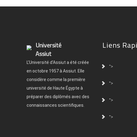
Liens Rap
Université
Assiut
L'Université d'Assiut a été créée
">
en octobre 1957 à Assiut. Elle
considère comme la première
">
université de Haute Égypte à
préparer des diplômés avec des
">
connaissances scientifiques.
">