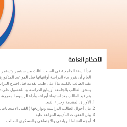
الأحكام العامة
تبدأ السنة الجامعية في السبت الثالث من سبتمبر وتستمر 
العام أن يقرر بدء الدراسة أوانتهائها قبل المواعيد المذكورة 
يقيد الطالب بالكلية بناءً على طلب يقدمه قبل افتتاح الدر
يلتحق الطالب بالجامعة أو يتابع الدراسة بها للحصول على 
يتم قيد الطالب بعد استيفاء أوراقه وأداء الرسوم المقررة
الأوراق المقدمة لإجراء القيد.
بيان أحوال الطالب الدراسية وتواريخها ( القيد ـ الامتحانات ـ ن
بيان العقوبات التأديبية الموقعة عليه.
أوجه النشاط الرياضي والاجتماعي والعسكري للطالب.