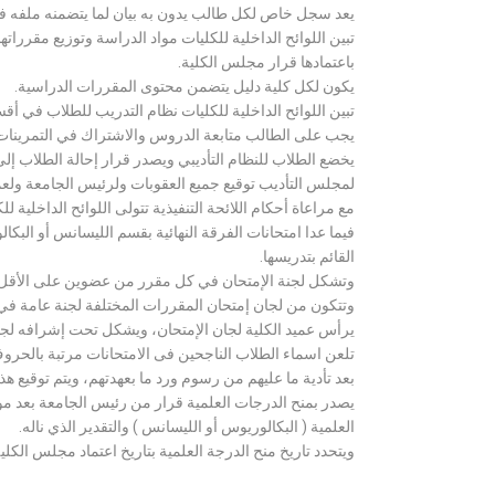
يعد سجل خاص لكل طالب يدون به بيان لما يتضمنه ملفه فض
تبين اللوائح الداخلية للكليات مواد الدراسة وتوزيع مق
باعتمادها قرار مجلس الكلية.
يكون لكل كلية دليل يتضمن محتوى المقررات الدراسية.
تبين اللوائح الداخلية للكليات نظام التدريب للطلاب في أق
يجب على الطالب متابعة الدروس والاشتراك في التمرينات الع
يخضع الطلاب للنظام التأديبي ويصدر قرار إحالة الطلاب إ
لمجلس التأديب توقيع جميع العقوبات ولرئيس الجامعة ولعميد
مع مراعاة أحكام اللائحة التنفيذية تتولى اللوائح الداخلية ل
فيما عدا امتحانات الفرقة النهائية بقسم الليسانس أو ال
القائم بتدريسها.
وتشكل لجنة الإمتحان في كل مقرر من عضوين على الأقل 
وتتكون من لجان إمتحان المقررات المختلفة لجنة عامة في
يرأس عميد الكلية لجان الإمتحان، ويشكل تحت إشرافه لجنة ا
تلعن اسماء الطلاب الناجحين فى الامتحانات مرتبة بالحروف ال
بعد تأدية ما عليهم من رسوم ورد ما بعهدتهم، ويتم توقيع ه
يصدر بمنح الدرجات العلمية قرار من رئيس الجامعة بعد مو
العلمية ( البكالوريوس أو الليسانس ) والتقدير الذي ناله.
ويتحدد تاريخ منح الدرجة العلمية بتاريخ اعتماد مجلس الكلية