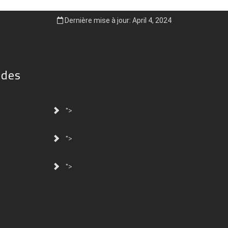
Dernière mise à jour: April 4, 2024
ides
">
">
">