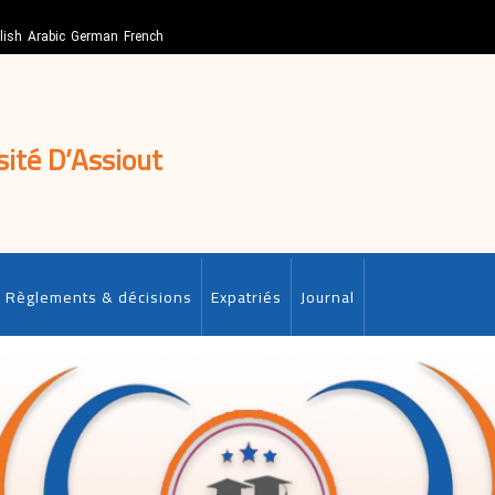
lish
Arabic
German
French
sité D’Assiout
Règlements & décisions
Expatriés
Journal