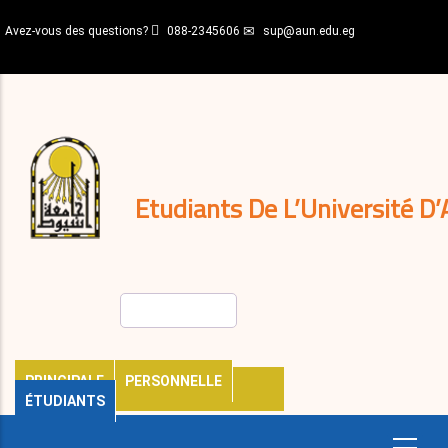
Aller
Avez-vous des questions?
088-2345606
sup@aun.edu.eg
au
contenu
N-
principal
Home
Règlements
&
décisions
Expatriés
Journal
Etudiants De L’Université D’
Rechercher
PRINCIPALE
PERSONNELLE
ÉTUDIANTS