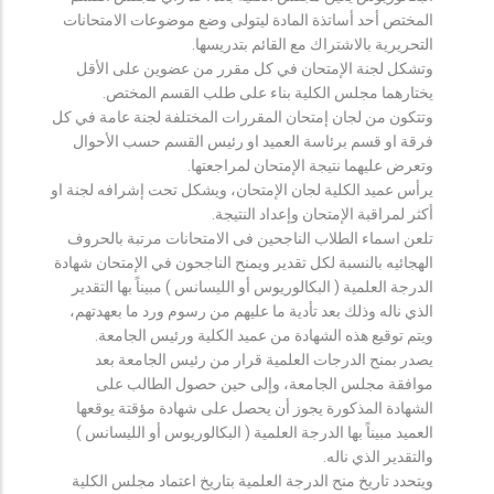
المختص أحد أساتذة المادة ليتولى وضع موضوعات الامتحانات
التحريرية بالاشتراك مع القائم بتدريسها.
وتشكل لجنة الإمتحان في كل مقرر من عضوين على الأقل
يختارهما مجلس الكلية بناء على طلب القسم المختص.
وتتكون من لجان إمتحان المقررات المختلفة لجنة عامة في كل
فرقة او قسم برئاسة العميد او رئيس القسم حسب الأحوال
وتعرض عليهما نتيجة الإمتحان لمراجعتها.
يرأس عميد الكلية لجان الإمتحان، ويشكل تحت إشرافه لجنة او
أكثر لمراقبة الإمتحان وإعداد النتيجة.
تلعن اسماء الطلاب الناجحين فى الامتحانات مرتبة بالحروف
الهجائيه بالنسبة لكل تقدير ويمنح الناجحون في الإمتحان شهادة
الدرجة العلمية ( البكالوريوس أو الليسانس ) مبيناً بها التقدير
الذي ناله وذلك بعد تأدية ما عليهم من رسوم ورد ما بعهدتهم،
ويتم توقيع هذه الشهادة من عميد الكلية ورئيس الجامعة.
يصدر بمنح الدرجات العلمية قرار من رئيس الجامعة بعد
موافقة مجلس الجامعة، وإلى حين حصول الطالب على
الشهادة المذكورة يجوز أن يحصل على شهادة مؤقتة يوقعها
العميد مبيناً بها الدرجة العلمية ( البكالوريوس أو الليسانس )
والتقدير الذي ناله.
ويتحدد تاريخ منح الدرجة العلمية بتاريخ اعتماد مجلس الكلية