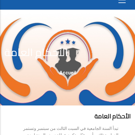
الأحكام العامة
Fil
Accueil
D'Ariane
الأحكام العامة
تبدأ السنة الجامعية في السبت الثالث من سبتمبر وتستمر
الدراسة ثلاثين أسبوعيًا، وتكون عطلة نصف السنة لمدة