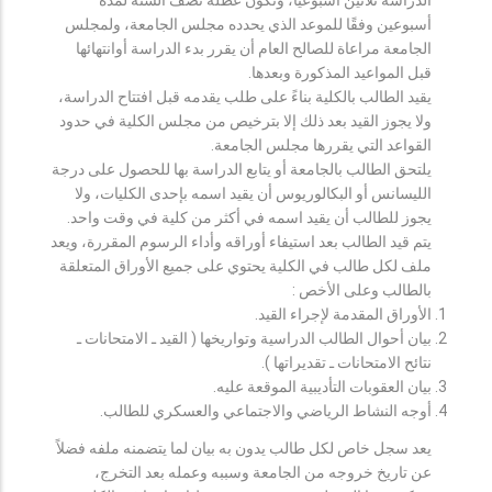
أسبوعين وفقًا للموعد الذي يحدده مجلس الجامعة، ولمجلس
الجامعة مراعاة للصالح العام أن يقرر بدء الدراسة أوانتهائها
قبل المواعيد المذكورة وبعدها.
يقيد الطالب بالكلية بناءً على طلب يقدمه قبل افتتاح الدراسة،
ولا يجوز القيد بعد ذلك إلا بترخيص من مجلس الكلية في حدود
القواعد التي يقررها مجلس الجامعة.
يلتحق الطالب بالجامعة أو يتابع الدراسة بها للحصول على درجة
الليسانس أو البكالوريوس أن يقيد اسمه بإحدى الكليات، ولا
يجوز للطالب أن يقيد اسمه في أكثر من كلية في وقت واحد.
يتم قيد الطالب بعد استيفاء أوراقه وأداء الرسوم المقررة، ويعد
ملف لكل طالب في الكلية يحتوي على جميع الأوراق المتعلقة
بالطالب وعلى الأخص :
الأوراق المقدمة لإجراء القيد.
بيان أحوال الطالب الدراسية وتواريخها ( القيد ـ الامتحانات ـ
نتائح الامتحانات ـ تقديراتها ).
بيان العقوبات التأديبية الموقعة عليه.
أوجه النشاط الرياضي والاجتماعي والعسكري للطالب.
يعد سجل خاص لكل طالب يدون به بيان لما يتضمنه ملفه فضلاً
عن تاريخ خروجه من الجامعة وسببه وعمله بعد التخرج،