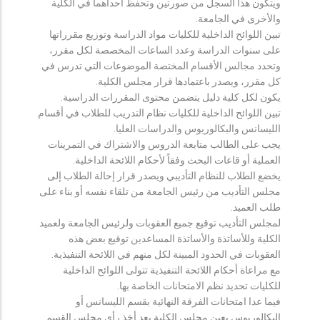
ويتكون هذا السجل من صورتين وتحفظ احداهما في الكلية
والأخرى في الجامعة.
تبين اللوائح الداخلية للكليات مواد الدراسة وتوزيع مقرراتها
على سنوات الدراسة وعدد الساعات المخصصة لكل مقرر،
وتحدد مجالس الأقسام المختصة الموضوعات التي تدرس في
كل مقرر، ويصدر باعتمادها قرار مجلس الكلية.
يكون لكل كلية دليل يتضمن محتوى المقررات الدراسية.
تبين اللوائح الداخلية للكليات نظام التدريب للطلاب في أقسام
الليسانس والبكالوريوس والدراسات العليا.
يجب على الطالب متابعة الدروس والاشتراك في التمرينات
العملية أو قاعات البحث وفقاً لأحكام اللائحة الداخلية.
يخضع الطلاب للنظام التأديبي ويصدر قرار إحالة الطلاب إلى
مجلس التأديب من رئيس الجامعة من تلقاء نفسه أو بناء على
طلب العميد.
لمجلس التأديب توقيع جميع العقوبات ولرئيس الجامعة ولعميد
الكلية وللأساتذة والأساتذة المساعدين توقيع بعض هذه
العقوبات في الحدود المبينة لكل منهم في اللائحة التنفيذية.
مع مراعاة أحكام اللائحة التنفيذية تتولى اللوائح الداخلية
للكليات تحديد نظم الامتحانات الخاصة بها.
فيما عدا امتحانات الفرقة النهائية بقسم الليسانس أو
البكالوريوس يعين مجلس الكلية بعد أخذ رأي مجلس القسم