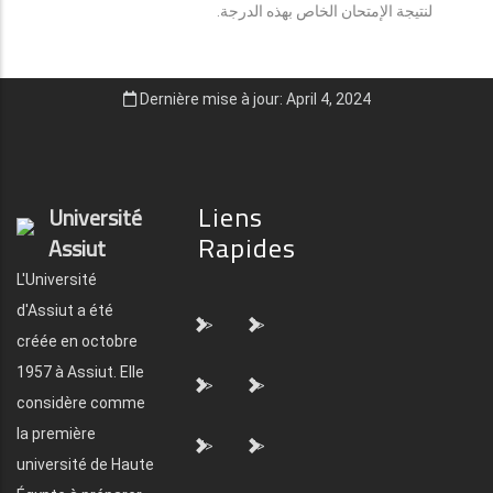
لنتيجة الإمتحان الخاص بهذه الدرجة.
Dernière mise à jour: April 4, 2024
Liens
Université
Rapides
Assiut
L'Université
d'Assiut a été
">
">
créée en octobre
1957 à Assiut. Elle
">
">
considère comme
la première
">
">
université de Haute