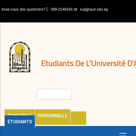
Aller
Avez-vous des questions?
088-2345606
sup@aun.edu.eg
au
contenu
N-
principal
Home
Règlements
&
décisions
Expatriés
Journal
Etudiants De L’Université D’
Rechercher
PRINCIPALE
PERSONNELLE
ÉTUDIANTS