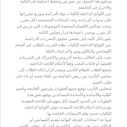
ويتكون هذا السجل من صورتين وتحفظ احداهما في الكلية
والأخرى في الجامعة.
تبين اللوائح الداخلية للكليات مواد الدراسة وتوزيع مقرراتها
على سنوات الدراسة وعدد الساعات المخصصة لكل مقرر،
وتحدد مجالس الأقسام المختصة الموضوعات التي تدرس في
كل مقرر، ويصدر باعتمادها قرار مجلس الكلية.
يكون لكل كلية دليل يتضمن محتوى المقررات الدراسية.
تبين اللوائح الداخلية للكليات نظام التدريب للطلاب في أقسام
الليسانس والبكالوريوس والدراسات العليا.
يجب على الطالب متابعة الدروس والاشتراك في التمرينات
العملية أو قاعات البحث وفقاً لأحكام اللائحة الداخلية.
يخضع الطلاب للنظام التأديبي ويصدر قرار إحالة الطلاب إلى
مجلس التأديب من رئيس الجامعة من تلقاء نفسه أو بناء على
طلب العميد.
لمجلس التأديب توقيع جميع العقوبات ولرئيس الجامعة ولعميد
الكلية وللأساتذة والأساتذة المساعدين توقيع بعض هذه
العقوبات في الحدود المبينة لكل منهم في اللائحة التنفيذية.
مع مراعاة أحكام اللائحة التنفيذية تتولى اللوائح الداخلية
للكليات تحديد نظم الامتحانات الخاصة بها.
فيما عدا امتحانات الفرقة النهائية بقسم الليسانس أو
البكالوريوس يعين مجلس الكلية بعد أخذ رأي مجلس القسم