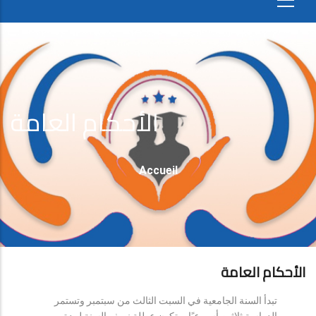
الأحكام العامة
Fil
Accueil
D'Ariane
الأحكام العامة
تبدأ السنة الجامعية في السبت الثالث من سبتمبر وتستمر
الدراسة ثلاثين أسبوعيًا، وتكون عطلة نصف السنة لمدة