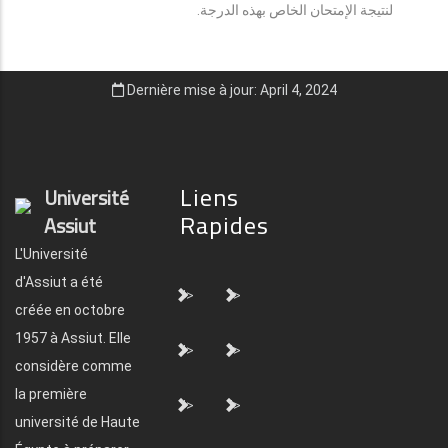
لنتيجة الإمتحان الخاص بهذه الدرجة.
Dernière mise à jour: April 4, 2024
Liens
Université
Rapides
Assiut
L'Université
d'Assiut a été
">
">
créée en octobre
1957 à Assiut. Elle
">
">
considère comme
la première
">
">
université de Haute