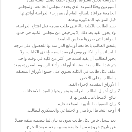
أسبوعين وفقًا للموعد الذي يحدده مجلس الجامعة، ولمجلس
الجامعة مراعاة للصالح العام أن يقرر بدء الدراسة أوانتهائها
قبل المواعيد المذكورة وبعدها.
يقيد الطالب بالكلية بناءً على طلب يقدمه قبل افتتاح الدراسة،
ولا يجوز القيد بعد ذلك إلا بترخيص من مجلس الكلية في حدود
القواعد التي يقررها مجلس الجامعة.
يلتحق الطالب بالجامعة أو يتابع الدراسة بها للحصول على درجة
الليسانس أو البكالوريوس أن يقيد اسمه بإحدى الكليات، ولا
يجوز للطالب أن يقيد اسمه في أكثر من كلية في وقت واحد.
يتم قيد الطالب بعد استيفاء أوراقه وأداء الرسوم المقررة، ويعد
ملف لكل طالب في الكلية يحتوي على جميع الأوراق المتعلقة
بالطالب وعلى الأخص :
الأوراق المقدمة لإجراء القيد.
بيان أحوال الطالب الدراسية وتواريخها ( القيد ـ الامتحانات ـ
نتائح الامتحانات ـ تقديراتها ).
بيان العقوبات التأديبية الموقعة عليه.
أوجه النشاط الرياضي والاجتماعي والعسكري للطالب.
يعد سجل خاص لكل طالب يدون به بيان لما يتضمنه ملفه فضلاً
عن تاريخ خروجه من الجامعة وسببه وعمله بعد التخرج،