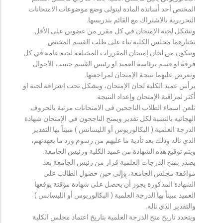
المختص أحد أساتذة المادة ليتولى وضع موضوعات الامتحانات
التحريرية بالاشتراك مع القائم بتدريسها.
وتشكل لجنة الإمتحان في كل مقرر من عضوين على الأقل
يختارهما مجلس الكلية بناء على طلب القسم المختص.
وتتكون من لجان إمتحان المقررات المختلفة لجنة عامة في كل
فرقة او قسم برئاسة العميد او رئيس القسم حسب الأحوال
وتعرض عليهما نتيجة الإمتحان لمراجعتها.
يرأس عميد الكلية لجان الإمتحان، ويشكل تحت إشرافه لجنة او
أكثر لمراقبة الإمتحان وإعداد النتيجة.
تلعن اسماء الطلاب الناجحين فى الامتحانات مرتبة بالحروف
الهجائيه بالنسبة لكل تقدير ويمنح الناجحون في الإمتحان شهادة
الدرجة العلمية ( البكالوريوس أو الليسانس ) مبيناً بها التقدير
الذي ناله وذلك بعد تأدية ما عليهم من رسوم ورد ما بعهدتهم،
ويتم توقيع هذه الشهادة من عميد الكلية ورئيس الجامعة.
يصدر بمنح الدرجات العلمية قرار من رئيس الجامعة بعد
موافقة مجلس الجامعة، وإلى حين حصول الطالب على
الشهادة المذكورة يجوز أن يحصل على شهادة مؤقتة يوقعها
العميد مبيناً بها الدرجة العلمية ( البكالوريوس أو الليسانس )
والتقدير الذي ناله.
ويتحدد تاريخ منح الدرجة العلمية بتاريخ اعتماد مجلس الكلية