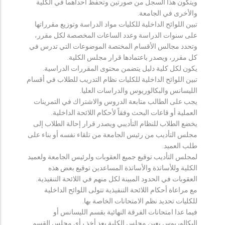
ويتكون هذا السجل من صورتين وتحفظ احداهما في الكلية
والأخرى في الجامعة.
تبين اللوائح الداخلية للكليات مواد الدراسة وتوزيع مقرراتها
على سنوات الدراسة وعدد الساعات المخصصة لكل مقرر،
وتحدد مجالس الأقسام المختصة الموضوعات التي تدرس في
كل مقرر، ويصدر باعتمادها قرار مجلس الكلية.
يكون لكل كلية دليل يتضمن محتوى المقررات الدراسية.
تبين اللوائح الداخلية للكليات نظام التدريب للطلاب في أقسام
الليسانس والبكالوريوس والدراسات العليا.
يجب على الطالب متابعة الدروس والاشتراك في التمرينات
العملية أو قاعات البحث وفقاً لأحكام اللائحة الداخلية.
يخضع الطلاب للنظام التأديبي ويصدر قرار إحالة الطلاب إلى
مجلس التأديب من رئيس الجامعة من تلقاء نفسه أو بناء على
طلب العميد.
لمجلس التأديب توقيع جميع العقوبات ولرئيس الجامعة ولعميد
الكلية وللأساتذة والأساتذة المساعدين توقيع بعض هذه
العقوبات في الحدود المبينة لكل منهم في اللائحة التنفيذية.
مع مراعاة أحكام اللائحة التنفيذية تتولى اللوائح الداخلية
للكليات تحديد نظم الامتحانات الخاصة بها.
فيما عدا امتحانات الفرقة النهائية بقسم الليسانس أو
البكالوريوس يعين مجلس الكلية بعد أخذ رأي مجلس القسم