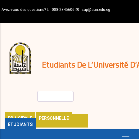
Aller
Avez-vous des questions?
088-2345606
sup@aun.edu.eg
au
contenu
N-
principal
Home
Règlements
&
décisions
Expatriés
Journal
Etudiants De L’Université D’
Rechercher
PRINCIPALE
PERSONNELLE
ÉTUDIANTS