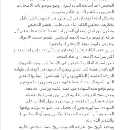
المختص أحد أساتذة المادة ليتولى وضع موضوعات الامتحانات
التحريرية بالاشتراك مع القائم بتدريسها.
وتشكل لجنة الإمتحان في كل مقرر من عضوين على الأقل
يختارهما مجلس الكلية بناء على طلب القسم المختص.
وتتكون من لجان إمتحان المقررات المختلفة لجنة عامة في كل
فرقة او قسم برئاسة العميد او رئيس القسم حسب الأحوال
وتعرض عليهما نتيجة الإمتحان لمراجعتها.
يرأس عميد الكلية لجان الإمتحان، ويشكل تحت إشرافه لجنة او
أكثر لمراقبة الإمتحان وإعداد النتيجة.
تلعن اسماء الطلاب الناجحين فى الامتحانات مرتبة بالحروف
الهجائيه بالنسبة لكل تقدير ويمنح الناجحون في الإمتحان شهادة
الدرجة العلمية ( البكالوريوس أو الليسانس ) مبيناً بها التقدير
الذي ناله وذلك بعد تأدية ما عليهم من رسوم ورد ما بعهدتهم،
ويتم توقيع هذه الشهادة من عميد الكلية ورئيس الجامعة.
يصدر بمنح الدرجات العلمية قرار من رئيس الجامعة بعد
موافقة مجلس الجامعة، وإلى حين حصول الطالب على
الشهادة المذكورة يجوز أن يحصل على شهادة مؤقتة يوقعها
العميد مبيناً بها الدرجة العلمية ( البكالوريوس أو الليسانس )
والتقدير الذي ناله.
ويتحدد تاريخ منح الدرجة العلمية بتاريخ اعتماد مجلس الكلية