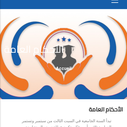
الأحكام العامة
Fil
Accueil
D'Ariane
الأحكام العامة
تبدأ السنة الجامعية في السبت الثالث من سبتمبر وتستمر
الدراسة ثلاثين أسبوعيًا، وتكون عطلة نصف السنة لمدة