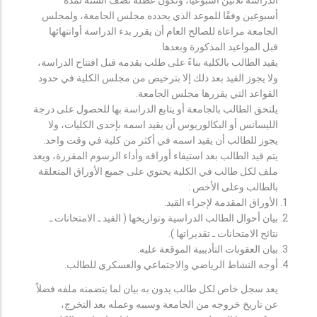
أسبوعين وفقًا للموعد الذي يحدده مجلس الجامعة، ولمجلس
الجامعة مراعاة للصالح العام أن يقرر بدء الدراسة أوانتهائها
قبل المواعيد المذكورة وبعدها.
يقيد الطالب بالكلية بناءً على طلب يقدمه قبل افتتاح الدراسة،
ولا يجوز القيد بعد ذلك إلا بترخيص من مجلس الكلية في حدود
القواعد التي يقررها مجلس الجامعة.
يلتحق الطالب بالجامعة أو يتابع الدراسة بها للحصول على درجة
الليسانس أو البكالوريوس أن يقيد اسمه بإحدى الكليات، ولا
يجوز للطالب أن يقيد اسمه في أكثر من كلية في وقت واحد.
يتم قيد الطالب بعد استيفاء أوراقه وأداء الرسوم المقررة، ويعد
ملف لكل طالب في الكلية يحتوي على جميع الأوراق المتعلقة
بالطالب وعلى الأخص :
الأوراق المقدمة لإجراء القيد.
بيان أحوال الطالب الدراسية وتواريخها ( القيد ـ الامتحانات ـ
نتائح الامتحانات ـ تقديراتها ).
بيان العقوبات التأديبية الموقعة عليه.
أوجه النشاط الرياضي والاجتماعي والعسكري للطالب.
يعد سجل خاص لكل طالب يدون به بيان لما يتضمنه ملفه فضلاً
عن تاريخ خروجه من الجامعة وسببه وعمله بعد التخرج،