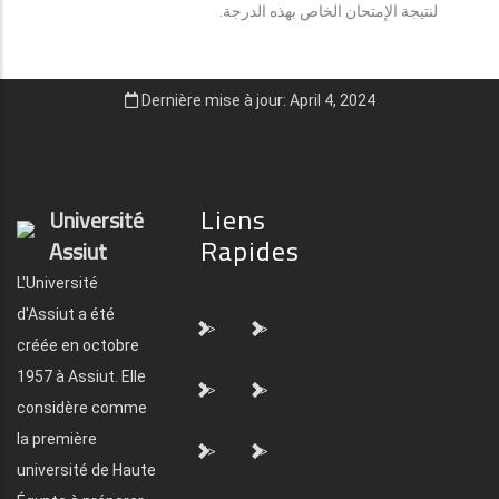
لنتيجة الإمتحان الخاص بهذه الدرجة.
Dernière mise à jour: April 4, 2024
Liens
Université
Rapides
Assiut
L'Université
d'Assiut a été
">
">
créée en octobre
1957 à Assiut. Elle
">
">
considère comme
la première
">
">
université de Haute