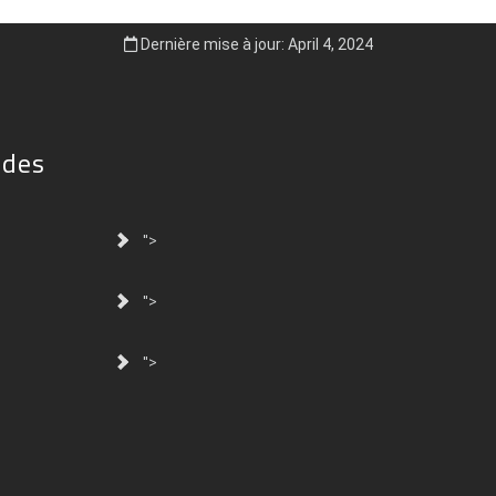
Dernière mise à jour: April 4, 2024
ides
">
">
">