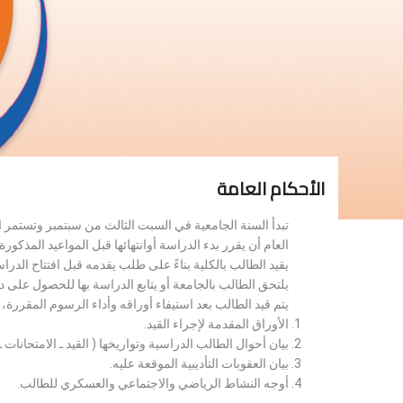
الأحكام العامة
تبدأ السنة الجامعية في السبت الثالث من سبتمبر وتستمر 
العام أن يقرر بدء الدراسة أوانتهائها قبل المواعيد المذكورة 
يقيد الطالب بالكلية بناءً على طلب يقدمه قبل افتتاح الدر
يلتحق الطالب بالجامعة أو يتابع الدراسة بها للحصول على 
يتم قيد الطالب بعد استيفاء أوراقه وأداء الرسوم المقررة
الأوراق المقدمة لإجراء القيد.
بيان أحوال الطالب الدراسية وتواريخها ( القيد ـ الامتحانات ـ ن
بيان العقوبات التأديبية الموقعة عليه.
أوجه النشاط الرياضي والاجتماعي والعسكري للطالب.