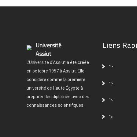
Liens Rap
Université
Assiut
L'Université d'Assiut a été créée
">
en octobre 1957 à Assiut. Elle
considère comme la première
">
université de Haute Égypte à
préparer des diplômés avec des
">
connaissances scientifiques.
">