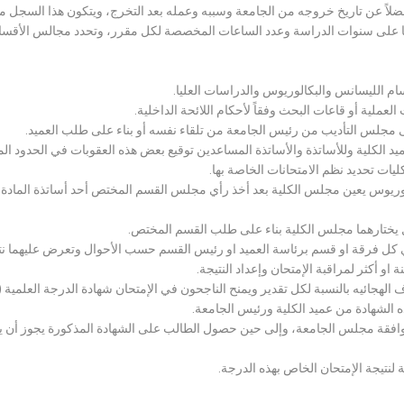
لاً عن تاريخ خروجه من الجامعة وسببه وعمله بعد التخرج، ويتكون هذا السجل م
رراتها على سنوات الدراسة وعدد الساعات المخصصة لكل مقرر، وتحدد مجالس الأ
سام الليسانس والبكالوريوس والدراسات العليا.
ملية أو قاعات البحث وفقاً لأحكام اللائحة الداخلية.
لى مجلس التأديب من رئيس الجامعة من تلقاء نفسه أو بناء على طلب العميد.
 الكلية وللأساتذة والأساتذة المساعدين توقيع بعض هذه العقوبات في الحدود المبين
لكليات تحديد نظم الامتحانات الخاصة بها.
بكالوريوس يعين مجلس الكلية بعد أخذ رأي مجلس القسم المختص أحد أساتذة المادة
يختارهما مجلس الكلية بناء على طلب القسم المختص.
 كل فرقة او قسم برئاسة العميد او رئيس القسم حسب الأحوال وتعرض عليهما نتيج
و أكثر لمراقبة الإمتحان وإعداد النتيجة.
هجائيه بالنسبة لكل تقدير ويمنح الناجحون في الإمتحان شهادة الدرجة العلمية ( الب
ذه الشهادة من عميد الكلية ورئيس الجامعة.
افقة مجلس الجامعة، وإلى حين حصول الطالب على الشهادة المذكورة يجوز أن يحصل
 لنتيجة الإمتحان الخاص بهذه الدرجة.