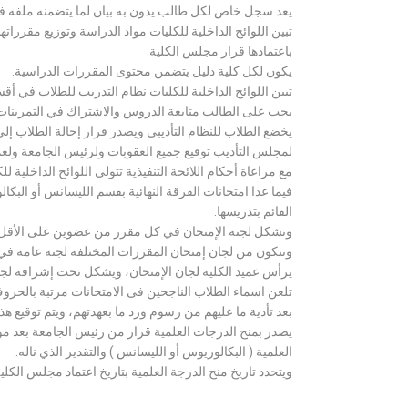
يعد سجل خاص لكل طالب يدون به بيان لما يتضمنه ملفه فض
تبين اللوائح الداخلية للكليات مواد الدراسة وتوزيع مق
باعتمادها قرار مجلس الكلية.
يكون لكل كلية دليل يتضمن محتوى المقررات الدراسية.
تبين اللوائح الداخلية للكليات نظام التدريب للطلاب في أق
يجب على الطالب متابعة الدروس والاشتراك في التمرينات الع
يخضع الطلاب للنظام التأديبي ويصدر قرار إحالة الطلاب إ
لمجلس التأديب توقيع جميع العقوبات ولرئيس الجامعة ولعميد
مع مراعاة أحكام اللائحة التنفيذية تتولى اللوائح الداخلية ل
فيما عدا امتحانات الفرقة النهائية بقسم الليسانس أو ال
القائم بتدريسها.
وتشكل لجنة الإمتحان في كل مقرر من عضوين على الأقل 
وتتكون من لجان إمتحان المقررات المختلفة لجنة عامة في
يرأس عميد الكلية لجان الإمتحان، ويشكل تحت إشرافه لجنة ا
تلعن اسماء الطلاب الناجحين فى الامتحانات مرتبة بالحروف ال
بعد تأدية ما عليهم من رسوم ورد ما بعهدتهم، ويتم توقيع ه
يصدر بمنح الدرجات العلمية قرار من رئيس الجامعة بعد مو
العلمية ( البكالوريوس أو الليسانس ) والتقدير الذي ناله.
ويتحدد تاريخ منح الدرجة العلمية بتاريخ اعتماد مجلس الكلية