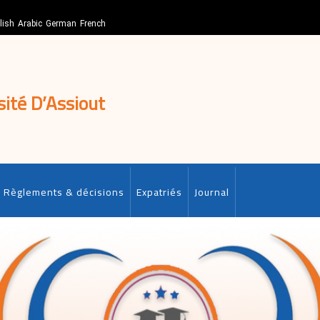
lish
Arabic
German
French
sité D’Assiout
Règlements & décisions
Expatriés
Journal