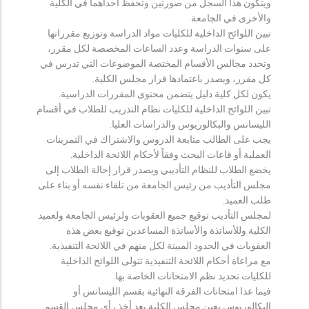
ويتكون هذا السجل من صورتين وتحفظ احداهما في الكلية
والأخرى في الجامعة.
تبين اللوائح الداخلية للكليات مواد الدراسة وتوزيع مقرراتها
على سنوات الدراسة وعدد الساعات المخصصة لكل مقرر،
وتحدد مجالس الأقسام المختصة الموضوعات التي تدرس في
كل مقرر، ويصدر باعتمادها قرار مجلس الكلية.
يكون لكل كلية دليل يتضمن محتوى المقررات الدراسية.
تبين اللوائح الداخلية للكليات نظام التدريب للطلاب في أقسام
الليسانس والبكالوريوس والدراسات العليا.
يجب على الطالب متابعة الدروس والاشتراك في التمرينات
العملية أو قاعات البحث وفقاً لأحكام اللائحة الداخلية.
يخضع الطلاب للنظام التأديبي ويصدر قرار إحالة الطلاب إلى
مجلس التأديب من رئيس الجامعة من تلقاء نفسه أو بناء على
طلب العميد.
لمجلس التأديب توقيع جميع العقوبات ولرئيس الجامعة ولعميد
الكلية وللأساتذة والأساتذة المساعدين توقيع بعض هذه
العقوبات في الحدود المبينة لكل منهم في اللائحة التنفيذية.
مع مراعاة أحكام اللائحة التنفيذية تتولى اللوائح الداخلية
للكليات تحديد نظم الامتحانات الخاصة بها.
فيما عدا امتحانات الفرقة النهائية بقسم الليسانس أو
البكالوريوس يعين مجلس الكلية بعد أخذ رأي مجلس القسم