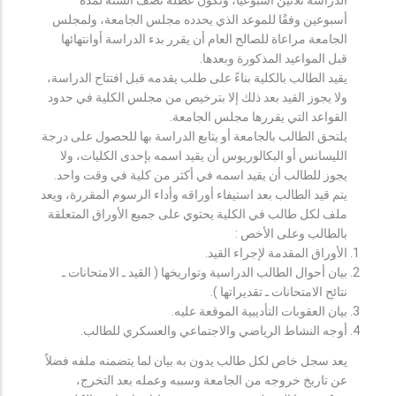
أسبوعين وفقًا للموعد الذي يحدده مجلس الجامعة، ولمجلس
الجامعة مراعاة للصالح العام أن يقرر بدء الدراسة أوانتهائها
قبل المواعيد المذكورة وبعدها.
يقيد الطالب بالكلية بناءً على طلب يقدمه قبل افتتاح الدراسة،
ولا يجوز القيد بعد ذلك إلا بترخيص من مجلس الكلية في حدود
القواعد التي يقررها مجلس الجامعة.
يلتحق الطالب بالجامعة أو يتابع الدراسة بها للحصول على درجة
الليسانس أو البكالوريوس أن يقيد اسمه بإحدى الكليات، ولا
يجوز للطالب أن يقيد اسمه في أكثر من كلية في وقت واحد.
يتم قيد الطالب بعد استيفاء أوراقه وأداء الرسوم المقررة، ويعد
ملف لكل طالب في الكلية يحتوي على جميع الأوراق المتعلقة
بالطالب وعلى الأخص :
الأوراق المقدمة لإجراء القيد.
بيان أحوال الطالب الدراسية وتواريخها ( القيد ـ الامتحانات ـ
نتائح الامتحانات ـ تقديراتها ).
بيان العقوبات التأديبية الموقعة عليه.
أوجه النشاط الرياضي والاجتماعي والعسكري للطالب.
يعد سجل خاص لكل طالب يدون به بيان لما يتضمنه ملفه فضلاً
عن تاريخ خروجه من الجامعة وسببه وعمله بعد التخرج،