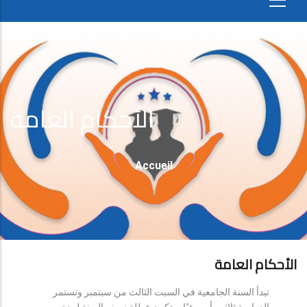
الأحكام العامة
Fil
Accueil
D'Ariane
الأحكام العامة
تبدأ السنة الجامعية في السبت الثالث من سبتمبر وتستمر
الدراسة ثلاثين أسبوعيًا، وتكون عطلة نصف السنة لمدة