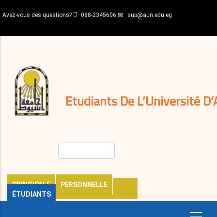
Aller
Avez-vous des questions?
088-2345606
sup@aun.edu.eg
au
contenu
N-
principal
Home
Règlements
&
décisions
Expatriés
Journal
Etudiants De L’Université D’
Rechercher
PRINCIPALE
PERSONNELLE
ÉTUDIANTS