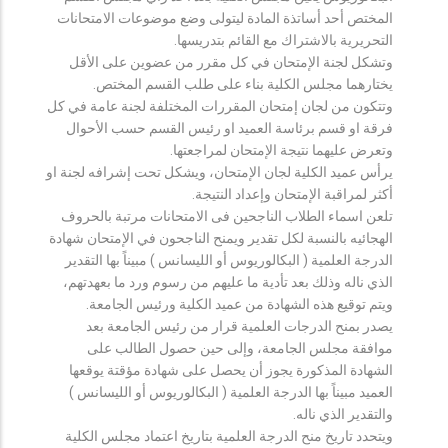
المختص أحد أساتذة المادة ليتولى وضع موضوعات الامتحانات
التحريرية بالاشتراك مع القائم بتدريسها.
وتشكل لجنة الإمتحان في كل مقرر من عضوين على الأقل
يختارهما مجلس الكلية بناء على طلب القسم المختص.
وتتكون من لجان إمتحان المقررات المختلفة لجنة عامة في كل
فرقة او قسم برئاسة العميد او رئيس القسم حسب الأحوال
وتعرض عليهما نتيجة الإمتحان لمراجعتها.
يرأس عميد الكلية لجان الإمتحان، ويشكل تحت إشرافه لجنة او
أكثر لمراقبة الإمتحان وإعداد النتيجة.
تلعن اسماء الطلاب الناجحين فى الامتحانات مرتبة بالحروف
الهجائيه بالنسبة لكل تقدير ويمنح الناجحون في الإمتحان شهادة
الدرجة العلمية ( البكالوريوس أو الليسانس ) مبيناً بها التقدير
الذي ناله وذلك بعد تأدية ما عليهم من رسوم ورد ما بعهدتهم،
ويتم توقيع هذه الشهادة من عميد الكلية ورئيس الجامعة.
يصدر بمنح الدرجات العلمية قرار من رئيس الجامعة بعد
موافقة مجلس الجامعة، وإلى حين حصول الطالب على
الشهادة المذكورة يجوز أن يحصل على شهادة مؤقتة يوقعها
العميد مبيناً بها الدرجة العلمية ( البكالوريوس أو الليسانس )
والتقدير الذي ناله.
ويتحدد تاريخ منح الدرجة العلمية بتاريخ اعتماد مجلس الكلية