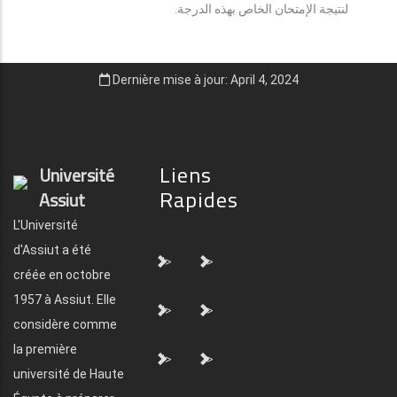
لنتيجة الإمتحان الخاص بهذه الدرجة.
Dernière mise à jour: April 4, 2024
Liens
Université
Rapides
Assiut
L'Université
d'Assiut a été
">
">
créée en octobre
1957 à Assiut. Elle
">
">
considère comme
la première
">
">
université de Haute