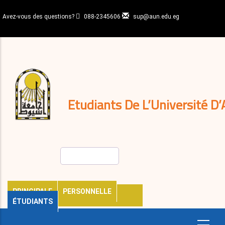
Aller
au
Avez-vous des questions?
088-2345606
sup@aun.edu.eg
contenu
N-
principal
Home
Règlements
&
décisions
Expatriés
Journal
Etudiants De L’Université D’
Rechercher
PRINCIPALE
PERSONNELLE
ÉTUDIANTS