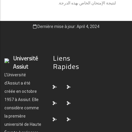
لنتيجة الإمتحان الخاص بهذه الدرجة.
Dernière mise à jour: April 4, 2024
Liens
Université
Rapides
Assiut
L'Université
d'Assiut a été
">
">
créée en octobre
1957 à Assiut. Elle
">
">
considère comme
la première
">
">
université de Haute