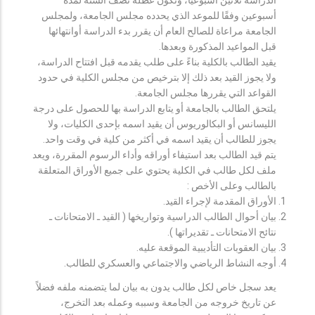
أسبوعين وفقًا للموعد الذي يحدده مجلس الجامعة، ولمجلس
الجامعة مراعاة للصالح العام أن يقرر بدء الدراسة أوانتهائها
قبل المواعيد المذكورة وبعدها.
يقيد الطالب بالكلية بناءً على طلب يقدمه قبل افتتاح الدراسة،
ولا يجوز القيد بعد ذلك إلا بترخيص من مجلس الكلية في حدود
القواعد التي يقررها مجلس الجامعة.
يلتحق الطالب بالجامعة أو يتابع الدراسة بها للحصول على درجة
الليسانس أو البكالوريوس أن يقيد اسمه بإحدى الكليات، ولا
يجوز للطالب أن يقيد اسمه في أكثر من كلية في وقت واحد.
يتم قيد الطالب بعد استيفاء أوراقه وأداء الرسوم المقررة، ويعد
ملف لكل طالب في الكلية يحتوي على جميع الأوراق المتعلقة
بالطالب وعلى الأخص :
الأوراق المقدمة لإجراء القيد.
بيان أحوال الطالب الدراسية وتواريخها ( القيد ـ الامتحانات ـ
نتائح الامتحانات ـ تقديراتها ).
بيان العقوبات التأديبية الموقعة عليه.
أوجه النشاط الرياضي والاجتماعي والعسكري للطالب.
يعد سجل خاص لكل طالب يدون به بيان لما يتضمنه ملفه فضلاً
عن تاريخ خروجه من الجامعة وسببه وعمله بعد التخرج،