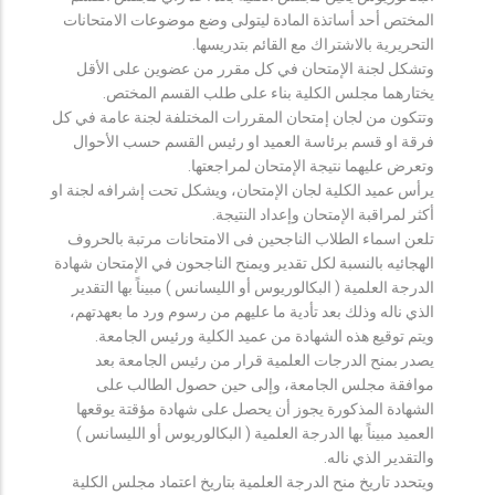
المختص أحد أساتذة المادة ليتولى وضع موضوعات الامتحانات
التحريرية بالاشتراك مع القائم بتدريسها.
وتشكل لجنة الإمتحان في كل مقرر من عضوين على الأقل
يختارهما مجلس الكلية بناء على طلب القسم المختص.
وتتكون من لجان إمتحان المقررات المختلفة لجنة عامة في كل
فرقة او قسم برئاسة العميد او رئيس القسم حسب الأحوال
وتعرض عليهما نتيجة الإمتحان لمراجعتها.
يرأس عميد الكلية لجان الإمتحان، ويشكل تحت إشرافه لجنة او
أكثر لمراقبة الإمتحان وإعداد النتيجة.
تلعن اسماء الطلاب الناجحين فى الامتحانات مرتبة بالحروف
الهجائيه بالنسبة لكل تقدير ويمنح الناجحون في الإمتحان شهادة
الدرجة العلمية ( البكالوريوس أو الليسانس ) مبيناً بها التقدير
الذي ناله وذلك بعد تأدية ما عليهم من رسوم ورد ما بعهدتهم،
ويتم توقيع هذه الشهادة من عميد الكلية ورئيس الجامعة.
يصدر بمنح الدرجات العلمية قرار من رئيس الجامعة بعد
موافقة مجلس الجامعة، وإلى حين حصول الطالب على
الشهادة المذكورة يجوز أن يحصل على شهادة مؤقتة يوقعها
العميد مبيناً بها الدرجة العلمية ( البكالوريوس أو الليسانس )
والتقدير الذي ناله.
ويتحدد تاريخ منح الدرجة العلمية بتاريخ اعتماد مجلس الكلية