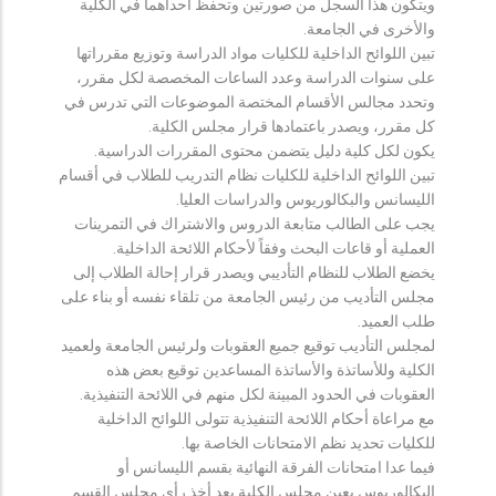
ويتكون هذا السجل من صورتين وتحفظ احداهما في الكلية
والأخرى في الجامعة.
تبين اللوائح الداخلية للكليات مواد الدراسة وتوزيع مقرراتها
على سنوات الدراسة وعدد الساعات المخصصة لكل مقرر،
وتحدد مجالس الأقسام المختصة الموضوعات التي تدرس في
كل مقرر، ويصدر باعتمادها قرار مجلس الكلية.
يكون لكل كلية دليل يتضمن محتوى المقررات الدراسية.
تبين اللوائح الداخلية للكليات نظام التدريب للطلاب في أقسام
الليسانس والبكالوريوس والدراسات العليا.
يجب على الطالب متابعة الدروس والاشتراك في التمرينات
العملية أو قاعات البحث وفقاً لأحكام اللائحة الداخلية.
يخضع الطلاب للنظام التأديبي ويصدر قرار إحالة الطلاب إلى
مجلس التأديب من رئيس الجامعة من تلقاء نفسه أو بناء على
طلب العميد.
لمجلس التأديب توقيع جميع العقوبات ولرئيس الجامعة ولعميد
الكلية وللأساتذة والأساتذة المساعدين توقيع بعض هذه
العقوبات في الحدود المبينة لكل منهم في اللائحة التنفيذية.
مع مراعاة أحكام اللائحة التنفيذية تتولى اللوائح الداخلية
للكليات تحديد نظم الامتحانات الخاصة بها.
فيما عدا امتحانات الفرقة النهائية بقسم الليسانس أو
البكالوريوس يعين مجلس الكلية بعد أخذ رأي مجلس القسم