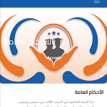
الأحكام العامة
Fil
Accueil
D'Ariane
الأحكام العامة
تبدأ السنة الجامعية في السبت الثالث من سبتمبر وتستمر
الدراسة ثلاثين أسبوعيًا، وتكون عطلة نصف السنة لمدة