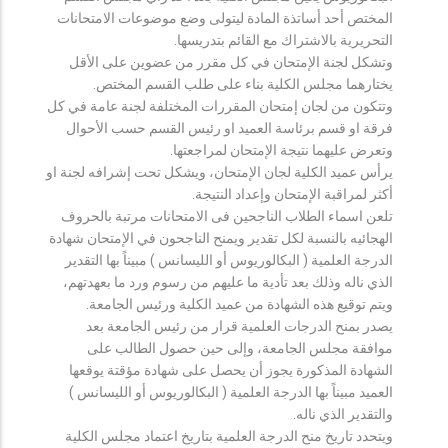
المختص أحد أساتذة المادة ليتولى وضع موضوعات الامتحانات
التحريرية بالاشتراك مع القائم بتدريسها.
وتشكل لجنة الإمتحان في كل مقرر من عضوين على الأقل
يختارهما مجلس الكلية بناء على طلب القسم المختص.
وتتكون من لجان إمتحان المقررات المختلفة لجنة عامة في كل
فرقة او قسم برئاسة العميد او رئيس القسم حسب الأحوال
وتعرض عليهما نتيجة الإمتحان لمراجعتها.
يرأس عميد الكلية لجان الإمتحان، ويشكل تحت إشرافه لجنة او
أكثر لمراقبة الإمتحان وإعداد النتيجة.
تلعن اسماء الطلاب الناجحين فى الامتحانات مرتبة بالحروف
الهجائيه بالنسبة لكل تقدير ويمنح الناجحون في الإمتحان شهادة
الدرجة العلمية ( البكالوريوس أو الليسانس ) مبيناً بها التقدير
الذي ناله وذلك بعد تأدية ما عليهم من رسوم ورد ما بعهدتهم،
ويتم توقيع هذه الشهادة من عميد الكلية ورئيس الجامعة.
يصدر بمنح الدرجات العلمية قرار من رئيس الجامعة بعد
موافقة مجلس الجامعة، وإلى حين حصول الطالب على
الشهادة المذكورة يجوز أن يحصل على شهادة مؤقتة يوقعها
العميد مبيناً بها الدرجة العلمية ( البكالوريوس أو الليسانس )
والتقدير الذي ناله.
ويتحدد تاريخ منح الدرجة العلمية بتاريخ اعتماد مجلس الكلية