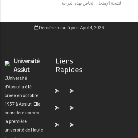
لنتيجة الإمتحان الخاص بهذه الدرجة.
Dernière mise à jour: April 4, 2024
Liens
Université
Rapides
Assiut
L'Université
d'Assiut a été
">
">
créée en octobre
1957 à Assiut. Elle
">
">
considère comme
la première
">
">
université de Haute