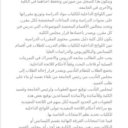
ويتكون هذا السجل من صورتين وتحفظ احداهما في الكلية
والأخرى في الجامعة.
تبين اللوائح الداخلية للكليات مواد الدراسة وتوزيع مقرراتها
على سنوات الدراسة وعدد الساعات المخصصة لكل مقرر،
وتحدد مجالس الأقسام المختصة الموضوعات التي تدرس في
كل مقرر، ويصدر باعتمادها قرار مجلس الكلية.
يكون لكل كلية دليل يتضمن محتوى المقررات الدراسية.
تبين اللوائح الداخلية للكليات نظام التدريب للطلاب في أقسام
الليسانس والبكالوريوس والدراسات العليا.
يجب على الطالب متابعة الدروس والاشتراك في التمرينات
العملية أو قاعات البحث وفقاً لأحكام اللائحة الداخلية.
يخضع الطلاب للنظام التأديبي ويصدر قرار إحالة الطلاب إلى
مجلس التأديب من رئيس الجامعة من تلقاء نفسه أو بناء على
طلب العميد.
لمجلس التأديب توقيع جميع العقوبات ولرئيس الجامعة ولعميد
الكلية وللأساتذة والأساتذة المساعدين توقيع بعض هذه
العقوبات في الحدود المبينة لكل منهم في اللائحة التنفيذية.
مع مراعاة أحكام اللائحة التنفيذية تتولى اللوائح الداخلية
للكليات تحديد نظم الامتحانات الخاصة بها.
فيما عدا امتحانات الفرقة النهائية بقسم الليسانس أو
البكالوريوس يعين مجلس الكلية بعد أخذ رأي مجلس القسم