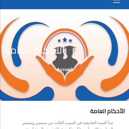
الأحكام العامة
Fil
Accueil
D'Ariane
الأحكام العامة
تبدأ السنة الجامعية في السبت الثالث من سبتمبر وتستمر
الدراسة ثلاثين أسبوعيًا، وتكون عطلة نصف السنة لمدة