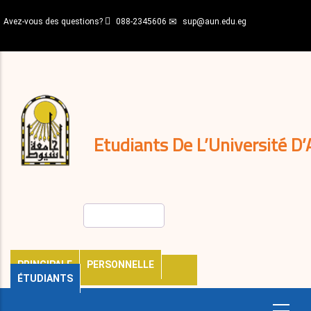
Aller
Avez-vous des questions?
088-2345606
sup@aun.edu.eg
au
contenu
N-
principal
Home
Règlements
&
décisions
Expatriés
Journal
Etudiants De L’Université D’
Rechercher
PRINCIPALE
PERSONNELLE
ÉTUDIANTS