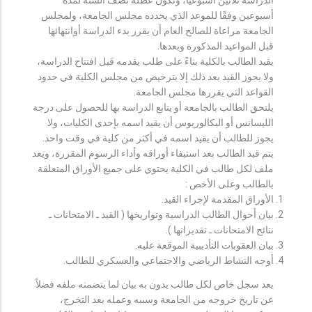
أسبوعين وفقًا للموعد الذي يحدده مجلس الجامعة، ولمجلس
الجامعة مراعاة للصالح العام أن يقرر بدء الدراسة أوانتهائها
قبل المواعيد المذكورة وبعدها.
يقيد الطالب بالكلية بناءً على طلب يقدمه قبل افتتاح الدراسة،
ولا يجوز القيد بعد ذلك إلا بترخيص من مجلس الكلية في حدود
القواعد التي يقررها مجلس الجامعة.
يلتحق الطالب بالجامعة أو يتابع الدراسة بها للحصول على درجة
الليسانس أو البكالوريوس أن يقيد اسمه بإحدى الكليات، ولا
يجوز للطالب أن يقيد اسمه في أكثر من كلية في وقت واحد.
يتم قيد الطالب بعد استيفاء أوراقه وأداء الرسوم المقررة، ويعد
ملف لكل طالب في الكلية يحتوي على جميع الأوراق المتعلقة
بالطالب وعلى الأخص :
الأوراق المقدمة لإجراء القيد.
بيان أحوال الطالب الدراسية وتواريخها ( القيد ـ الامتحانات ـ
نتائح الامتحانات ـ تقديراتها ).
بيان العقوبات التأديبية الموقعة عليه.
أوجه النشاط الرياضي والاجتماعي والعسكري للطالب.
يعد سجل خاص لكل طالب يدون به بيان لما يتضمنه ملفه فضلاً
عن تاريخ خروجه من الجامعة وسببه وعمله بعد التخرج،