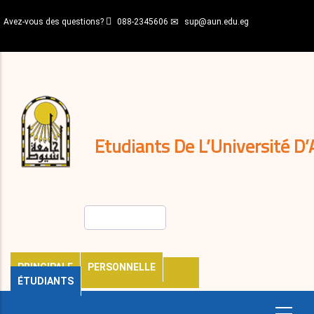
Aller
Avez-vous des questions?
088-2345606
sup@aun.edu.eg
au
contenu
N-
principal
Home
Règlements
&
décisions
Expatriés
Journal
Etudiants De L’Université D’
Rechercher
PRINCIPALE
PERSONNELLE
ÉTUDIANTS