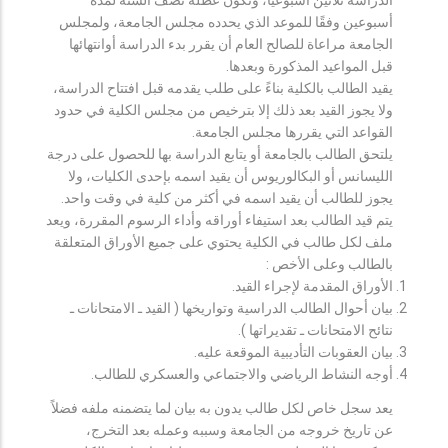
أسبوعين وفقًا للموعد الذي يحدده مجلس الجامعة، ولمجلس
الجامعة مراعاة للصالح العام أن يقرر بدء الدراسة أوانتهائها
قبل المواعيد المذكورة وبعدها.
يقيد الطالب بالكلية بناءً على طلب يقدمه قبل افتتاح الدراسة،
ولا يجوز القيد بعد ذلك إلا بترخيص من مجلس الكلية في حدود
القواعد التي يقررها مجلس الجامعة.
يلتحق الطالب بالجامعة أو يتابع الدراسة بها للحصول على درجة
الليسانس أو البكالوريوس أن يقيد اسمه بإحدى الكليات، ولا
يجوز للطالب أن يقيد اسمه في أكثر من كلية في وقت واحد.
يتم قيد الطالب بعد استيفاء أوراقه وأداء الرسوم المقررة، ويعد
ملف لكل طالب في الكلية يحتوي على جميع الأوراق المتعلقة
بالطالب وعلى الأخص :
الأوراق المقدمة لإجراء القيد.
بيان أحوال الطالب الدراسية وتواريخها ( القيد ـ الامتحانات ـ
نتائح الامتحانات ـ تقديراتها ).
بيان العقوبات التأديبية الموقعة عليه.
أوجه النشاط الرياضي والاجتماعي والعسكري للطالب.
يعد سجل خاص لكل طالب يدون به بيان لما يتضمنه ملفه فضلاً
عن تاريخ خروجه من الجامعة وسببه وعمله بعد التخرج،