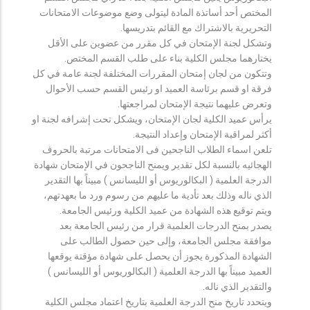
المختص أحد أساتذة المادة ليتولى وضع موضوعات الامتحانات
التحريرية بالاشتراك مع القائم بتدريسها.
وتشكل لجنة الإمتحان في كل مقرر من عضوين على الأقل
يختارهما مجلس الكلية بناء على طلب القسم المختص.
وتتكون من لجان إمتحان المقررات المختلفة لجنة عامة في كل
فرقة او قسم برئاسة العميد او رئيس القسم حسب الأحوال
وتعرض عليهما نتيجة الإمتحان لمراجعتها.
يرأس عميد الكلية لجان الإمتحان، ويشكل تحت إشرافه لجنة او
أكثر لمراقبة الإمتحان وإعداد النتيجة.
تلعن اسماء الطلاب الناجحين فى الامتحانات مرتبة بالحروف
الهجائيه بالنسبة لكل تقدير ويمنح الناجحون في الإمتحان شهادة
الدرجة العلمية ( البكالوريوس أو الليسانس ) مبيناً بها التقدير
الذي ناله وذلك بعد تأدية ما عليهم من رسوم ورد ما بعهدتهم،
ويتم توقيع هذه الشهادة من عميد الكلية ورئيس الجامعة.
يصدر بمنح الدرجات العلمية قرار من رئيس الجامعة بعد
موافقة مجلس الجامعة، وإلى حين حصول الطالب على
الشهادة المذكورة يجوز أن يحصل على شهادة مؤقتة يوقعها
العميد مبيناً بها الدرجة العلمية ( البكالوريوس أو الليسانس )
والتقدير الذي ناله.
ويتحدد تاريخ منح الدرجة العلمية بتاريخ اعتماد مجلس الكلية