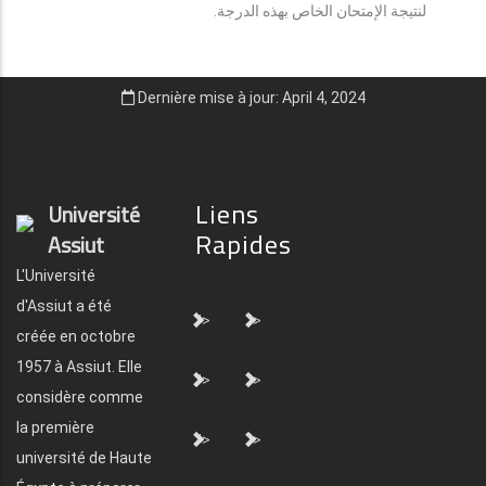
لنتيجة الإمتحان الخاص بهذه الدرجة.
Dernière mise à jour: April 4, 2024
Liens
Université
Rapides
Assiut
L'Université
d'Assiut a été
">
">
créée en octobre
1957 à Assiut. Elle
">
">
considère comme
la première
">
">
université de Haute