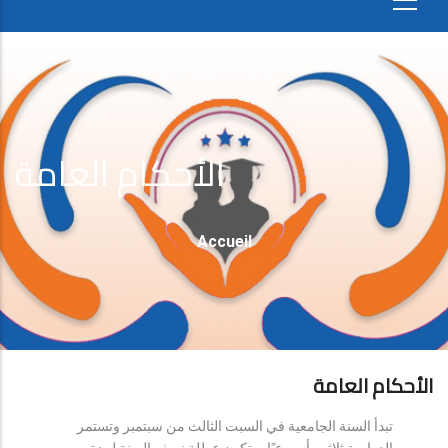
الأحكام العامة
Fil
Accueil
D'Ariane
الأحكام العامة
تبدأ السنة الجامعية في السبت الثالث من سبتمبر وتستمر
الدراسة ثلاثين أسبوعيًا، وتكون عطلة نصف السنة لمدة