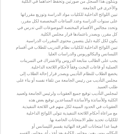
ويتكون هذا السجل من صورتين وتحفظ احداهما في الكلية
والأخرى في الجامعة.
تبين اللوائح الداخلية للكليات مواد الدراسة وتوزيع مقرراتها
على سنوات الدراسة وعدد الساعات المخصصة لكل مقرر،
وتحدد مجالس الأقسام المختصة الموضوعات التي تدرس في
كل مقرر، ويصدر باعتمادها قرار مجلس الكلية.
يكون لكل كلية دليل يتضمن محتوى المقررات الدراسية.
تبين اللوائح الداخلية للكليات نظام التدريب للطلاب في أقسام
الليسانس والبكالوريوس والدراسات العليا.
يجب على الطالب متابعة الدروس والاشتراك في التمرينات
العملية أو قاعات البحث وفقاً لأحكام اللائحة الداخلية.
يخضع الطلاب للنظام التأديبي ويصدر قرار إحالة الطلاب إلى
مجلس التأديب من رئيس الجامعة من تلقاء نفسه أو بناء على
طلب العميد.
لمجلس التأديب توقيع جميع العقوبات ولرئيس الجامعة ولعميد
الكلية وللأساتذة والأساتذة المساعدين توقيع بعض هذه
العقوبات في الحدود المبينة لكل منهم في اللائحة التنفيذية.
مع مراعاة أحكام اللائحة التنفيذية تتولى اللوائح الداخلية
للكليات تحديد نظم الامتحانات الخاصة بها.
فيما عدا امتحانات الفرقة النهائية بقسم الليسانس أو
البكالوريوس يعين مجلس الكلية بعد أخذ رأي مجلس القسم