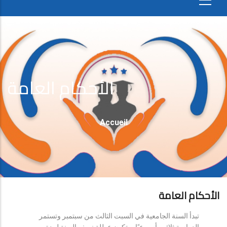
الأحكام العامة
Fil
Accueil
D'Ariane
الأحكام العامة
تبدأ السنة الجامعية في السبت الثالث من سبتمبر وتستمر
الدراسة ثلاثين أسبوعيًا، وتكون عطلة نصف السنة لمدة