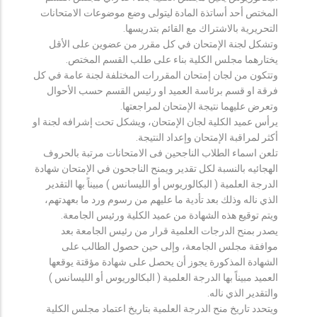
المختص أحد أساتذة المادة ليتولى وضع موضوعات الامتحانات
التحريرية بالاشتراك مع القائم بتدريسها.
وتشكل لجنة الإمتحان في كل مقرر من عضوين على الأقل
يختارهما مجلس الكلية بناء على طلب القسم المختص.
وتتكون من لجان إمتحان المقررات المختلفة لجنة عامة في كل
فرقة او قسم برئاسة العميد او رئيس القسم حسب الأحوال
وتعرض عليهما نتيجة الإمتحان لمراجعتها.
يرأس عميد الكلية لجان الإمتحان، ويشكل تحت إشرافه لجنة او
أكثر لمراقبة الإمتحان وإعداد النتيجة.
تلعن اسماء الطلاب الناجحين فى الامتحانات مرتبة بالحروف
الهجائيه بالنسبة لكل تقدير ويمنح الناجحون في الإمتحان شهادة
الدرجة العلمية ( البكالوريوس أو الليسانس ) مبيناً بها التقدير
الذي ناله وذلك بعد تأدية ما عليهم من رسوم ورد ما بعهدتهم،
ويتم توقيع هذه الشهادة من عميد الكلية ورئيس الجامعة.
يصدر بمنح الدرجات العلمية قرار من رئيس الجامعة بعد
موافقة مجلس الجامعة، وإلى حين حصول الطالب على
الشهادة المذكورة يجوز أن يحصل على شهادة مؤقتة يوقعها
العميد مبيناً بها الدرجة العلمية ( البكالوريوس أو الليسانس )
والتقدير الذي ناله.
ويتحدد تاريخ منح الدرجة العلمية بتاريخ اعتماد مجلس الكلية