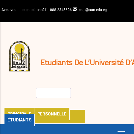
Aller
au
Avez-vous des questions?
088-2345606
sup@aun.edu.eg
contenu
N-
principal
Home
Règlements
&
décisions
Expatriés
Journal
Etudiants De L’Université D’
Rechercher
PRINCIPALE
PERSONNELLE
ÉTUDIANTS