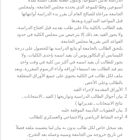
أسبوعين وفقًا للموعد الذي يحدده مجلس الجامعة، ولمجلس
الجامعة مراعاة للصالح العام أن يقرر بدء الدراسة أوانتهائها
قبل المواعيد المذكورة وبعدها.
يقيد الطالب بالكلية بناءً على طلب يقدمه قبل افتتاح الدراسة،
ولا يجوز القيد بعد ذلك إلا بترخيص من مجلس الكلية في حدود
القواعد التي يقررها مجلس الجامعة.
يلتحق الطالب بالجامعة أو يتابع الدراسة بها للحصول على درجة
الليسانس أو البكالوريوس أن يقيد اسمه بإحدى الكليات، ولا
يجوز للطالب أن يقيد اسمه في أكثر من كلية في وقت واحد.
يتم قيد الطالب بعد استيفاء أوراقه وأداء الرسوم المقررة، ويعد
ملف لكل طالب في الكلية يحتوي على جميع الأوراق المتعلقة
بالطالب وعلى الأخص :
الأوراق المقدمة لإجراء القيد.
بيان أحوال الطالب الدراسية وتواريخها ( القيد ـ الامتحانات ـ
نتائح الامتحانات ـ تقديراتها ).
بيان العقوبات التأديبية الموقعة عليه.
أوجه النشاط الرياضي والاجتماعي والعسكري للطالب.
يعد سجل خاص لكل طالب يدون به بيان لما يتضمنه ملفه فضلاً
عن تاريخ خروجه من الجامعة وسببه وعمله بعد التخرج،