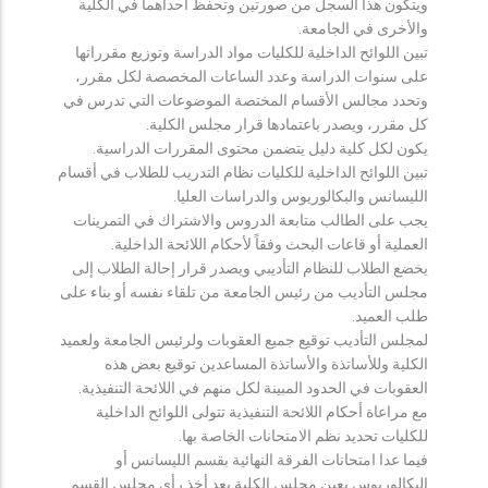
ويتكون هذا السجل من صورتين وتحفظ احداهما في الكلية
والأخرى في الجامعة.
تبين اللوائح الداخلية للكليات مواد الدراسة وتوزيع مقرراتها
على سنوات الدراسة وعدد الساعات المخصصة لكل مقرر،
وتحدد مجالس الأقسام المختصة الموضوعات التي تدرس في
كل مقرر، ويصدر باعتمادها قرار مجلس الكلية.
يكون لكل كلية دليل يتضمن محتوى المقررات الدراسية.
تبين اللوائح الداخلية للكليات نظام التدريب للطلاب في أقسام
الليسانس والبكالوريوس والدراسات العليا.
يجب على الطالب متابعة الدروس والاشتراك في التمرينات
العملية أو قاعات البحث وفقاً لأحكام اللائحة الداخلية.
يخضع الطلاب للنظام التأديبي ويصدر قرار إحالة الطلاب إلى
مجلس التأديب من رئيس الجامعة من تلقاء نفسه أو بناء على
طلب العميد.
لمجلس التأديب توقيع جميع العقوبات ولرئيس الجامعة ولعميد
الكلية وللأساتذة والأساتذة المساعدين توقيع بعض هذه
العقوبات في الحدود المبينة لكل منهم في اللائحة التنفيذية.
مع مراعاة أحكام اللائحة التنفيذية تتولى اللوائح الداخلية
للكليات تحديد نظم الامتحانات الخاصة بها.
فيما عدا امتحانات الفرقة النهائية بقسم الليسانس أو
البكالوريوس يعين مجلس الكلية بعد أخذ رأي مجلس القسم