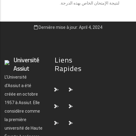
لنتيجة الإمتحان الخاص بهذه الدرجة.
Dernière mise à jour: April 4, 2024
Liens
Université
Rapides
Assiut
L'Université
d'Assiut a été
">
">
créée en octobre
1957 à Assiut. Elle
">
">
considère comme
la première
">
">
université de Haute