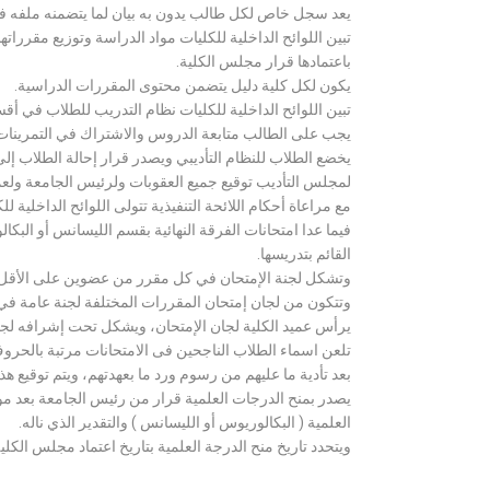
يعد سجل خاص لكل طالب يدون به بيان لما يتضمنه ملفه فض
تبين اللوائح الداخلية للكليات مواد الدراسة وتوزيع مق
باعتمادها قرار مجلس الكلية.
يكون لكل كلية دليل يتضمن محتوى المقررات الدراسية.
تبين اللوائح الداخلية للكليات نظام التدريب للطلاب في أق
يجب على الطالب متابعة الدروس والاشتراك في التمرينات الع
يخضع الطلاب للنظام التأديبي ويصدر قرار إحالة الطلاب إ
لمجلس التأديب توقيع جميع العقوبات ولرئيس الجامعة ولعميد
مع مراعاة أحكام اللائحة التنفيذية تتولى اللوائح الداخلية ل
فيما عدا امتحانات الفرقة النهائية بقسم الليسانس أو ال
القائم بتدريسها.
وتشكل لجنة الإمتحان في كل مقرر من عضوين على الأقل 
وتتكون من لجان إمتحان المقررات المختلفة لجنة عامة في
يرأس عميد الكلية لجان الإمتحان، ويشكل تحت إشرافه لجنة ا
تلعن اسماء الطلاب الناجحين فى الامتحانات مرتبة بالحروف ال
بعد تأدية ما عليهم من رسوم ورد ما بعهدتهم، ويتم توقيع ه
يصدر بمنح الدرجات العلمية قرار من رئيس الجامعة بعد مو
العلمية ( البكالوريوس أو الليسانس ) والتقدير الذي ناله.
ويتحدد تاريخ منح الدرجة العلمية بتاريخ اعتماد مجلس الكلية