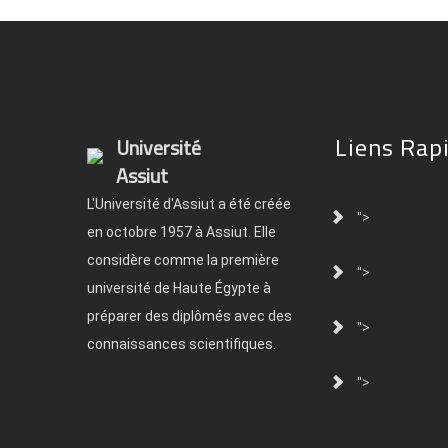
Liens Rap
Université
Assiut
L'Université d'Assiut a été créée
">
en octobre 1957 à Assiut. Elle
considère comme la première
">
université de Haute Égypte à
préparer des diplômés avec des
">
connaissances scientifiques.
">