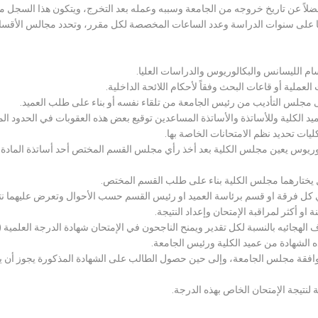
لاً عن تاريخ خروجه من الجامعة وسببه وعمله بعد التخرج، ويتكون هذا السجل م
رراتها على سنوات الدراسة وعدد الساعات المخصصة لكل مقرر، وتحدد مجالس الأ
سام الليسانس والبكالوريوس والدراسات العليا.
ملية أو قاعات البحث وفقاً لأحكام اللائحة الداخلية.
لى مجلس التأديب من رئيس الجامعة من تلقاء نفسه أو بناء على طلب العميد.
 الكلية وللأساتذة والأساتذة المساعدين توقيع بعض هذه العقوبات في الحدود المبين
لكليات تحديد نظم الامتحانات الخاصة بها.
بكالوريوس يعين مجلس الكلية بعد أخذ رأي مجلس القسم المختص أحد أساتذة المادة
يختارهما مجلس الكلية بناء على طلب القسم المختص.
 كل فرقة او قسم برئاسة العميد او رئيس القسم حسب الأحوال وتعرض عليهما نتيج
و أكثر لمراقبة الإمتحان وإعداد النتيجة.
هجائيه بالنسبة لكل تقدير ويمنح الناجحون في الإمتحان شهادة الدرجة العلمية ( الب
ذه الشهادة من عميد الكلية ورئيس الجامعة.
افقة مجلس الجامعة، وإلى حين حصول الطالب على الشهادة المذكورة يجوز أن يحصل
 لنتيجة الإمتحان الخاص بهذه الدرجة.