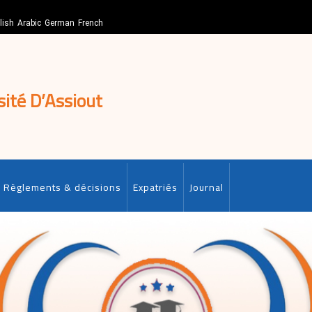
lish
Arabic
German
French
sité D’Assiout
Règlements & décisions
Expatriés
Journal