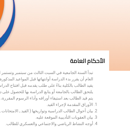
الأحكام العامة
تبدأ السنة الجامعية في السبت الثالث من سبتمبر وتستمر 
العام أن يقرر بدء الدراسة أوانتهائها قبل المواعيد المذكورة 
يقيد الطالب بالكلية بناءً على طلب يقدمه قبل افتتاح الدر
يلتحق الطالب بالجامعة أو يتابع الدراسة بها للحصول على 
يتم قيد الطالب بعد استيفاء أوراقه وأداء الرسوم المقررة
الأوراق المقدمة لإجراء القيد.
بيان أحوال الطالب الدراسية وتواريخها ( القيد ـ الامتحانات ـ ن
بيان العقوبات التأديبية الموقعة عليه.
أوجه النشاط الرياضي والاجتماعي والعسكري للطالب.