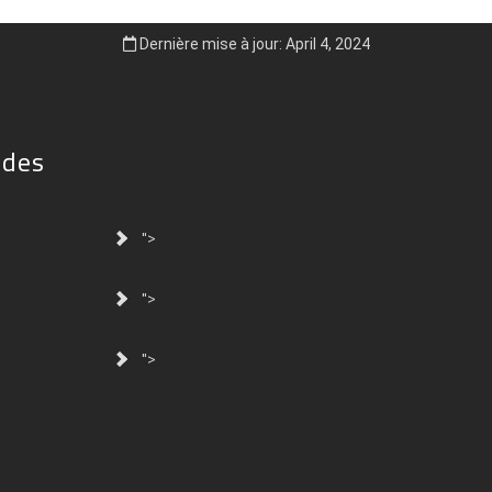
Dernière mise à jour: April 4, 2024
ides
">
">
">