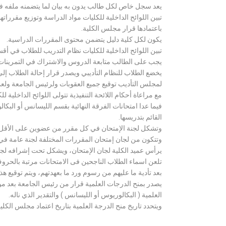
يعد سجل خاص لكل طالب يدون به بيان لما يتضمنه ملفه فض
تبين اللوائح الداخلية للكليات مواد الدراسة وتوزيع مق
باعتمادها قرار مجلس الكلية.
يكون لكل كلية دليل يتضمن محتوى المقررات الدراسية.
تبين اللوائح الداخلية للكليات نظام التدريب للطلاب في أق
يجب على الطالب متابعة الدروس والاشتراك في التمرينات الع
يخضع الطلاب للنظام التأديبي ويصدر قرار إحالة الطلاب إ
لمجلس التأديب توقيع جميع العقوبات ولرئيس الجامعة ولعميد
مع مراعاة أحكام اللائحة التنفيذية تتولى اللوائح الداخلية ل
فيما عدا امتحانات الفرقة النهائية بقسم الليسانس أو ال
القائم بتدريسها.
وتشكل لجنة الإمتحان في كل مقرر من عضوين على الأقل 
وتتكون من لجان إمتحان المقررات المختلفة لجنة عامة في
يرأس عميد الكلية لجان الإمتحان، ويشكل تحت إشرافه لجنة ا
تلعن اسماء الطلاب الناجحين فى الامتحانات مرتبة بالحروف ال
بعد تأدية ما عليهم من رسوم ورد ما بعهدتهم، ويتم توقيع ه
يصدر بمنح الدرجات العلمية قرار من رئيس الجامعة بعد مو
العلمية ( البكالوريوس أو الليسانس ) والتقدير الذي ناله.
ويتحدد تاريخ منح الدرجة العلمية بتاريخ اعتماد مجلس الكلية