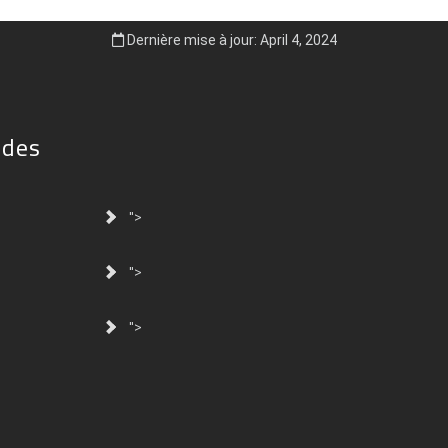
Dernière mise à jour: April 4, 2024
ides
">
">
">