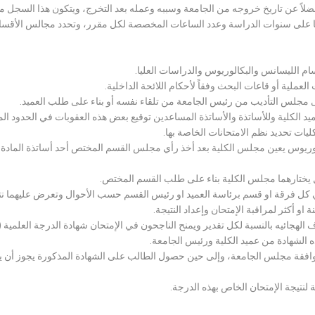
لاً عن تاريخ خروجه من الجامعة وسببه وعمله بعد التخرج، ويتكون هذا السجل م
رراتها على سنوات الدراسة وعدد الساعات المخصصة لكل مقرر، وتحدد مجالس الأ
سام الليسانس والبكالوريوس والدراسات العليا.
ملية أو قاعات البحث وفقاً لأحكام اللائحة الداخلية.
لى مجلس التأديب من رئيس الجامعة من تلقاء نفسه أو بناء على طلب العميد.
 الكلية وللأساتذة والأساتذة المساعدين توقيع بعض هذه العقوبات في الحدود المبين
لكليات تحديد نظم الامتحانات الخاصة بها.
بكالوريوس يعين مجلس الكلية بعد أخذ رأي مجلس القسم المختص أحد أساتذة المادة
يختارهما مجلس الكلية بناء على طلب القسم المختص.
 كل فرقة او قسم برئاسة العميد او رئيس القسم حسب الأحوال وتعرض عليهما نتيج
و أكثر لمراقبة الإمتحان وإعداد النتيجة.
هجائيه بالنسبة لكل تقدير ويمنح الناجحون في الإمتحان شهادة الدرجة العلمية ( الب
ذه الشهادة من عميد الكلية ورئيس الجامعة.
افقة مجلس الجامعة، وإلى حين حصول الطالب على الشهادة المذكورة يجوز أن يحصل
 لنتيجة الإمتحان الخاص بهذه الدرجة.