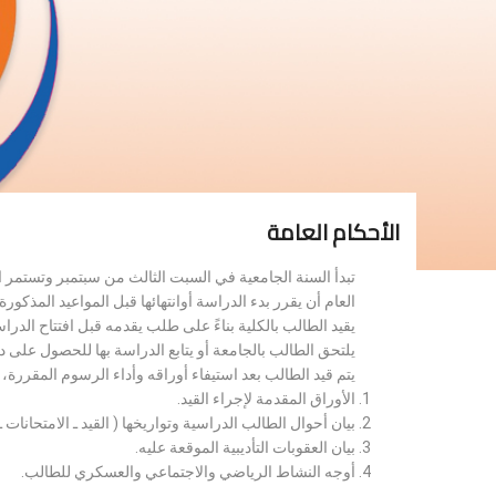
الأحكام العامة
تبدأ السنة الجامعية في السبت الثالث من سبتمبر وتستمر 
العام أن يقرر بدء الدراسة أوانتهائها قبل المواعيد المذكورة 
يقيد الطالب بالكلية بناءً على طلب يقدمه قبل افتتاح الدر
يلتحق الطالب بالجامعة أو يتابع الدراسة بها للحصول على 
يتم قيد الطالب بعد استيفاء أوراقه وأداء الرسوم المقررة
الأوراق المقدمة لإجراء القيد.
بيان أحوال الطالب الدراسية وتواريخها ( القيد ـ الامتحانات ـ ن
بيان العقوبات التأديبية الموقعة عليه.
أوجه النشاط الرياضي والاجتماعي والعسكري للطالب.