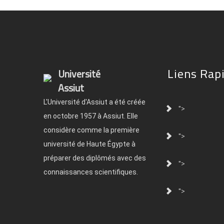
Liens Rap
Université
Assiut
L'Université d'Assiut a été créée
">
en octobre 1957 à Assiut. Elle
considère comme la première
">
université de Haute Égypte à
préparer des diplômés avec des
">
connaissances scientifiques.
">