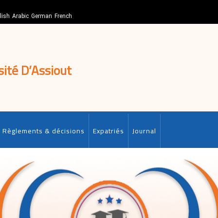
lish
Arabic
German
French
sité D’Assiout
Règlements & décisions
Expatriés
Journal