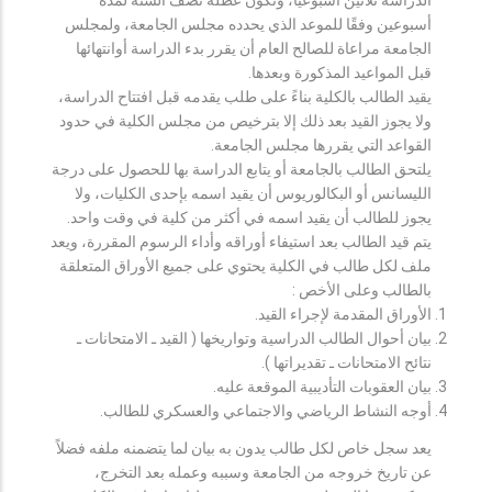
أسبوعين وفقًا للموعد الذي يحدده مجلس الجامعة، ولمجلس
الجامعة مراعاة للصالح العام أن يقرر بدء الدراسة أوانتهائها
قبل المواعيد المذكورة وبعدها.
يقيد الطالب بالكلية بناءً على طلب يقدمه قبل افتتاح الدراسة،
ولا يجوز القيد بعد ذلك إلا بترخيص من مجلس الكلية في حدود
القواعد التي يقررها مجلس الجامعة.
يلتحق الطالب بالجامعة أو يتابع الدراسة بها للحصول على درجة
الليسانس أو البكالوريوس أن يقيد اسمه بإحدى الكليات، ولا
يجوز للطالب أن يقيد اسمه في أكثر من كلية في وقت واحد.
يتم قيد الطالب بعد استيفاء أوراقه وأداء الرسوم المقررة، ويعد
ملف لكل طالب في الكلية يحتوي على جميع الأوراق المتعلقة
بالطالب وعلى الأخص :
الأوراق المقدمة لإجراء القيد.
بيان أحوال الطالب الدراسية وتواريخها ( القيد ـ الامتحانات ـ
نتائح الامتحانات ـ تقديراتها ).
بيان العقوبات التأديبية الموقعة عليه.
أوجه النشاط الرياضي والاجتماعي والعسكري للطالب.
يعد سجل خاص لكل طالب يدون به بيان لما يتضمنه ملفه فضلاً
عن تاريخ خروجه من الجامعة وسببه وعمله بعد التخرج،