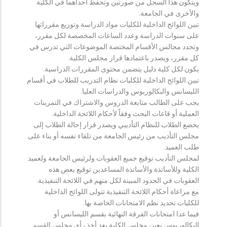
ويتكون هذا السجل من صورتين وتحفظ احداهما في الكلية
والأخرى في الجامعة.
تبين اللوائح الداخلية للكليات مواد الدراسة وتوزيع مقرراتها
على سنوات الدراسة وعدد الساعات المخصصة لكل مقرر،
وتحدد مجالس الأقسام المختصة الموضوعات التي تدرس في
كل مقرر، ويصدر باعتمادها قرار مجلس الكلية.
يكون لكل كلية دليل يتضمن محتوى المقررات الدراسية.
تبين اللوائح الداخلية للكليات نظام التدريب للطلاب في أقسام
الليسانس والبكالوريوس والدراسات العليا.
يجب على الطالب متابعة الدروس والاشتراك في التمرينات
العملية أو قاعات البحث وفقاً لأحكام اللائحة الداخلية.
يخضع الطلاب للنظام التأديبي ويصدر قرار إحالة الطلاب إلى
مجلس التأديب من رئيس الجامعة من تلقاء نفسه أو بناء على
طلب العميد.
لمجلس التأديب توقيع جميع العقوبات ولرئيس الجامعة ولعميد
الكلية وللأساتذة والأساتذة المساعدين توقيع بعض هذه
العقوبات في الحدود المبينة لكل منهم في اللائحة التنفيذية.
مع مراعاة أحكام اللائحة التنفيذية تتولى اللوائح الداخلية
للكليات تحديد نظم الامتحانات الخاصة بها.
فيما عدا امتحانات الفرقة النهائية بقسم الليسانس أو
البكالوريوس يعين مجلس الكلية بعد أخذ رأي مجلس القسم