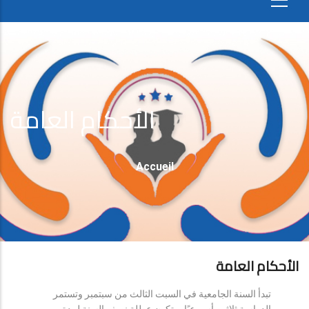
الأحكام العامة
Fil
Accueil
D'Ariane
الأحكام العامة
تبدأ السنة الجامعية في السبت الثالث من سبتمبر وتستمر
الدراسة ثلاثين أسبوعيًا، وتكون عطلة نصف السنة لمدة