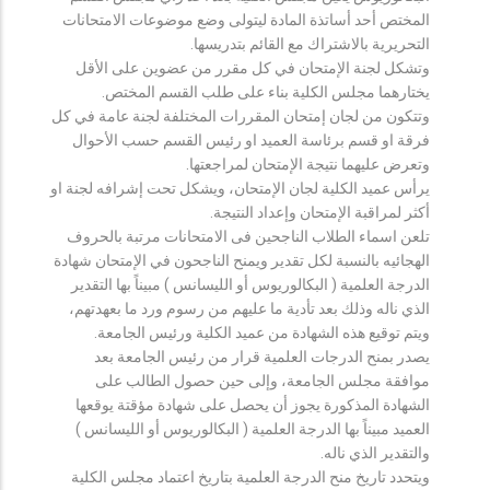
المختص أحد أساتذة المادة ليتولى وضع موضوعات الامتحانات
التحريرية بالاشتراك مع القائم بتدريسها.
وتشكل لجنة الإمتحان في كل مقرر من عضوين على الأقل
يختارهما مجلس الكلية بناء على طلب القسم المختص.
وتتكون من لجان إمتحان المقررات المختلفة لجنة عامة في كل
فرقة او قسم برئاسة العميد او رئيس القسم حسب الأحوال
وتعرض عليهما نتيجة الإمتحان لمراجعتها.
يرأس عميد الكلية لجان الإمتحان، ويشكل تحت إشرافه لجنة او
أكثر لمراقبة الإمتحان وإعداد النتيجة.
تلعن اسماء الطلاب الناجحين فى الامتحانات مرتبة بالحروف
الهجائيه بالنسبة لكل تقدير ويمنح الناجحون في الإمتحان شهادة
الدرجة العلمية ( البكالوريوس أو الليسانس ) مبيناً بها التقدير
الذي ناله وذلك بعد تأدية ما عليهم من رسوم ورد ما بعهدتهم،
ويتم توقيع هذه الشهادة من عميد الكلية ورئيس الجامعة.
يصدر بمنح الدرجات العلمية قرار من رئيس الجامعة بعد
موافقة مجلس الجامعة، وإلى حين حصول الطالب على
الشهادة المذكورة يجوز أن يحصل على شهادة مؤقتة يوقعها
العميد مبيناً بها الدرجة العلمية ( البكالوريوس أو الليسانس )
والتقدير الذي ناله.
ويتحدد تاريخ منح الدرجة العلمية بتاريخ اعتماد مجلس الكلية