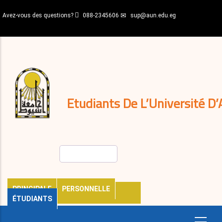
Aller
Avez-vous des questions?
088-2345606
sup@aun.edu.eg
au
contenu
N-
principal
Home
Règlements
&
décisions
Expatriés
Journal
Etudiants De L’Université D’
Rechercher
PRINCIPALE
PERSONNELLE
ÉTUDIANTS