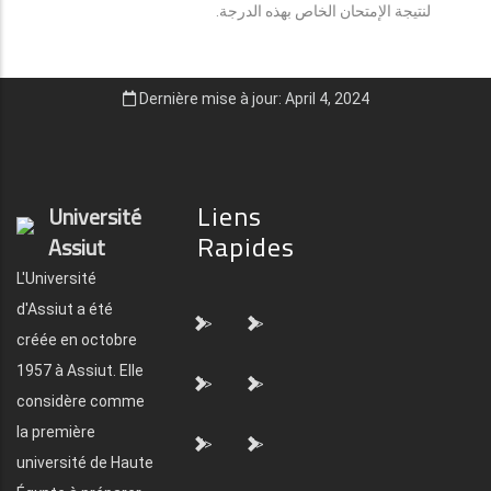
لنتيجة الإمتحان الخاص بهذه الدرجة.
Dernière mise à jour: April 4, 2024
Liens
Université
Rapides
Assiut
L'Université
d'Assiut a été
">
">
créée en octobre
1957 à Assiut. Elle
">
">
considère comme
la première
">
">
université de Haute