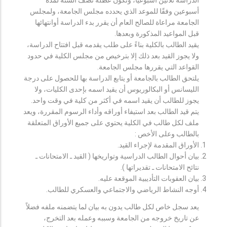
أسبوعين وفقًا للموعد الذي يحدده مجلس الجامعة، ولمجلس
الجامعة مراعاة للصالح العام أن يقرر بدء الدراسة أوانتهائها
قبل المواعيد المذكورة وبعدها.
يقيد الطالب بالكلية بناءً على طلب يقدمه قبل افتتاح الدراسة،
ولا يجوز القيد بعد ذلك إلا بترخيص من مجلس الكلية في حدود
القواعد التي يقررها مجلس الجامعة.
يلتحق الطالب بالجامعة أو يتابع الدراسة بها للحصول على درجة
الليسانس أو البكالوريوس أن يقيد اسمه بإحدى الكليات، ولا
يجوز للطالب أن يقيد اسمه في أكثر من كلية في وقت واحد.
يتم قيد الطالب بعد استيفاء أوراقه وأداء الرسوم المقررة، ويعد
ملف لكل طالب في الكلية يحتوي على جميع الأوراق المتعلقة
بالطالب وعلى الأخص :
الأوراق المقدمة لإجراء القيد.
بيان أحوال الطالب الدراسية وتواريخها ( القيد ـ الامتحانات ـ
نتائح الامتحانات ـ تقديراتها ).
بيان العقوبات التأديبية الموقعة عليه.
أوجه النشاط الرياضي والاجتماعي والعسكري للطالب.
يعد سجل خاص لكل طالب يدون به بيان لما يتضمنه ملفه فضلاً
عن تاريخ خروجه من الجامعة وسببه وعمله بعد التخرج،