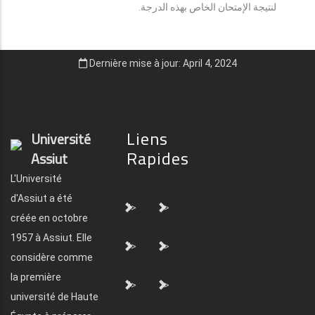
لنتيجة الإمتحان الخاص بهذه الدرجة.
Dernière mise à jour: April 4, 2024
Liens
Université
Rapides
Assiut
L'Université
d'Assiut a été
">
">
créée en octobre
1957 à Assiut. Elle
">
">
considère comme
la première
">
">
université de Haute