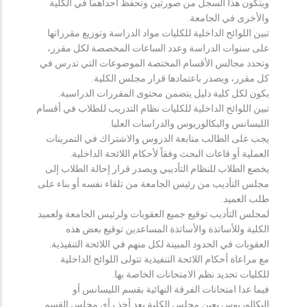
ويتكون هذا السجل من صورتين وتحفظ احداهما في الكلية
والأخرى في الجامعة.
تبين اللوائح الداخلية للكليات مواد الدراسة وتوزيع مقرراتها
على سنوات الدراسة وعدد الساعات المخصصة لكل مقرر،
وتحدد مجالس الأقسام المختصة الموضوعات التي تدرس في
كل مقرر، ويصدر باعتمادها قرار مجلس الكلية.
يكون لكل كلية دليل يتضمن محتوى المقررات الدراسية.
تبين اللوائح الداخلية للكليات نظام التدريب للطلاب في أقسام
الليسانس والبكالوريوس والدراسات العليا.
يجب على الطالب متابعة الدروس والاشتراك في التمرينات
العملية أو قاعات البحث وفقاً لأحكام اللائحة الداخلية.
يخضع الطلاب للنظام التأديبي ويصدر قرار إحالة الطلاب إلى
مجلس التأديب من رئيس الجامعة من تلقاء نفسه أو بناء على
طلب العميد.
لمجلس التأديب توقيع جميع العقوبات ولرئيس الجامعة ولعميد
الكلية وللأساتذة والأساتذة المساعدين توقيع بعض هذه
العقوبات في الحدود المبينة لكل منهم في اللائحة التنفيذية.
مع مراعاة أحكام اللائحة التنفيذية تتولى اللوائح الداخلية
للكليات تحديد نظم الامتحانات الخاصة بها.
فيما عدا امتحانات الفرقة النهائية بقسم الليسانس أو
البكالوريوس يعين مجلس الكلية بعد أخذ رأي مجلس القسم