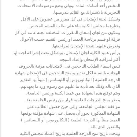
المختص أحد أساتذة المادة ليتولى وضع موضوعات الامتحانات
التحريرية بالاشتراك مع القائم بتدريسها.
وتشكل لجنة الإمتحان في كل مقرر من عضوين على الأقل
يختارهما مجلس الكلية بناء على طلب القسم المختص.
وتتكون من لجان إمتحان المقررات المختلفة لجنة عامة في كل
فرقة او قسم برئاسة العميد او رئيس القسم حسب الأحوال
وتعرض عليهما نتيجة الإمتحان لمراجعتها.
يرأس عميد الكلية لجان الإمتحان، ويشكل تحت إشرافه لجنة او
أكثر لمراقبة الإمتحان وإعداد النتيجة.
تلعن اسماء الطلاب الناجحين فى الامتحانات مرتبة بالحروف
الهجائيه بالنسبة لكل تقدير ويمنح الناجحون في الإمتحان شهادة
الدرجة العلمية ( البكالوريوس أو الليسانس ) مبيناً بها التقدير
الذي ناله وذلك بعد تأدية ما عليهم من رسوم ورد ما بعهدتهم،
ويتم توقيع هذه الشهادة من عميد الكلية ورئيس الجامعة.
يصدر بمنح الدرجات العلمية قرار من رئيس الجامعة بعد
موافقة مجلس الجامعة، وإلى حين حصول الطالب على
الشهادة المذكورة يجوز أن يحصل على شهادة مؤقتة يوقعها
العميد مبيناً بها الدرجة العلمية ( البكالوريوس أو الليسانس )
والتقدير الذي ناله.
ويتحدد تاريخ منح الدرجة العلمية بتاريخ اعتماد مجلس الكلية