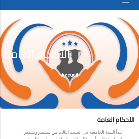
الأحكام العامة
Fil
Accueil
D'Ariane
الأحكام العامة
تبدأ السنة الجامعية في السبت الثالث من سبتمبر وتستمر
الدراسة ثلاثين أسبوعيًا، وتكون عطلة نصف السنة لمدة