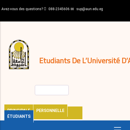
Aller
Avez-vous des questions?
088-2345606
sup@aun.edu.eg
au
contenu
N-
principal
Home
Règlements
&
décisions
Expatriés
Journal
Etudiants De L’Université D’
Rechercher
PRINCIPALE
PERSONNELLE
ÉTUDIANTS