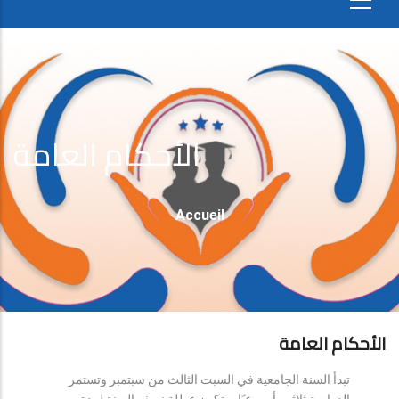
الأحكام العامة
Fil
Accueil
D'Ariane
الأحكام العامة
تبدأ السنة الجامعية في السبت الثالث من سبتمبر وتستمر
الدراسة ثلاثين أسبوعيًا، وتكون عطلة نصف السنة لمدة