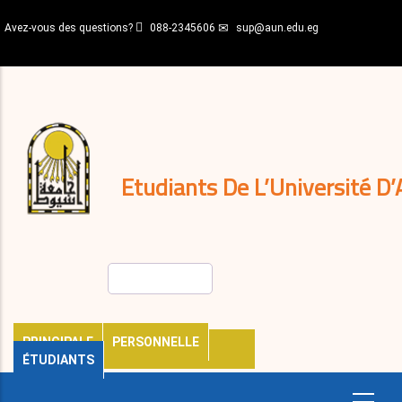
Aller
Avez-vous des questions?
088-2345606
sup@aun.edu.eg
au
contenu
N-
principal
Home
Règlements
&
décisions
Expatriés
Journal
Etudiants De L’Université D’
Rechercher
PRINCIPALE
PERSONNELLE
ÉTUDIANTS