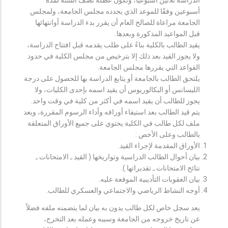
أسبوعين وفقًا للموعد الذي يحدده مجلس الجامعة، ولمجلس
الجامعة مراعاة للصالح العام أن يقرر بدء الدراسة أوانتهائها
قبل المواعيد المذكورة وبعدها.
يقيد الطالب بالكلية بناءً على طلب يقدمه قبل افتتاح الدراسة،
ولا يجوز القيد بعد ذلك إلا بترخيص من مجلس الكلية في حدود
القواعد التي يقررها مجلس الجامعة.
يلتحق الطالب بالجامعة أو يتابع الدراسة بها للحصول على درجة
الليسانس أو البكالوريوس أن يقيد اسمه بإحدى الكليات، ولا
يجوز للطالب أن يقيد اسمه في أكثر من كلية في وقت واحد.
يتم قيد الطالب بعد استيفاء أوراقه وأداء الرسوم المقررة، ويعد
ملف لكل طالب في الكلية يحتوي على جميع الأوراق المتعلقة
بالطالب وعلى الأخص :
الأوراق المقدمة لإجراء القيد.
بيان أحوال الطالب الدراسية وتواريخها ( القيد ـ الامتحانات ـ
نتائح الامتحانات ـ تقديراتها ).
بيان العقوبات التأديبية الموقعة عليه.
أوجه النشاط الرياضي والاجتماعي والعسكري للطالب.
يعد سجل خاص لكل طالب يدون به بيان لما يتضمنه ملفه فضلاً
عن تاريخ خروجه من الجامعة وسببه وعمله بعد التخرج،