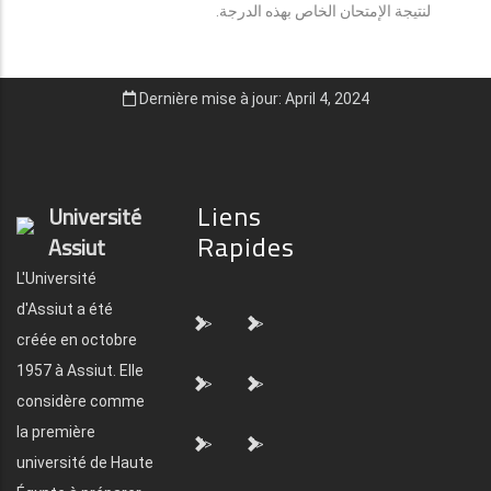
لنتيجة الإمتحان الخاص بهذه الدرجة.
Dernière mise à jour: April 4, 2024
Liens
Université
Rapides
Assiut
L'Université
d'Assiut a été
">
">
créée en octobre
1957 à Assiut. Elle
">
">
considère comme
la première
">
">
université de Haute