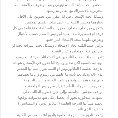
المختص أحد أساتذة المادة ليتولى وضع موضوعات الامتحانات
التحريرية بالاشتراك مع القائم بتدريسها.
وتشكل لجنة الإمتحان في كل مقرر من عضوين على الأقل
يختارهما مجلس الكلية بناء على طلب القسم المختص.
وتتكون من لجان إمتحان المقررات المختلفة لجنة عامة في كل
فرقة او قسم برئاسة العميد او رئيس القسم حسب الأحوال
وتعرض عليهما نتيجة الإمتحان لمراجعتها.
يرأس عميد الكلية لجان الإمتحان، ويشكل تحت إشرافه لجنة او
أكثر لمراقبة الإمتحان وإعداد النتيجة.
تلعن اسماء الطلاب الناجحين فى الامتحانات مرتبة بالحروف
الهجائيه بالنسبة لكل تقدير ويمنح الناجحون في الإمتحان شهادة
الدرجة العلمية ( البكالوريوس أو الليسانس ) مبيناً بها التقدير
الذي ناله وذلك بعد تأدية ما عليهم من رسوم ورد ما بعهدتهم،
ويتم توقيع هذه الشهادة من عميد الكلية ورئيس الجامعة.
يصدر بمنح الدرجات العلمية قرار من رئيس الجامعة بعد
موافقة مجلس الجامعة، وإلى حين حصول الطالب على
الشهادة المذكورة يجوز أن يحصل على شهادة مؤقتة يوقعها
العميد مبيناً بها الدرجة العلمية ( البكالوريوس أو الليسانس )
والتقدير الذي ناله.
ويتحدد تاريخ منح الدرجة العلمية بتاريخ اعتماد مجلس الكلية