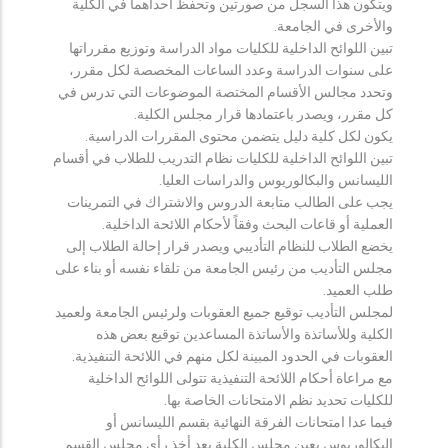
ويتكون هذا السجل من صورتين وتحفظ احداهما في الكلية
والأخرى في الجامعة.
تبين اللوائح الداخلية للكليات مواد الدراسة وتوزيع مقرراتها
على سنوات الدراسة وعدد الساعات المخصصة لكل مقرر،
وتحدد مجالس الأقسام المختصة الموضوعات التي تدرس في
كل مقرر، ويصدر باعتمادها قرار مجلس الكلية.
يكون لكل كلية دليل يتضمن محتوى المقررات الدراسية.
تبين اللوائح الداخلية للكليات نظام التدريب للطلاب في أقسام
الليسانس والبكالوريوس والدراسات العليا.
يجب على الطالب متابعة الدروس والاشتراك في التمرينات
العملية أو قاعات البحث وفقاً لأحكام اللائحة الداخلية.
يخضع الطلاب للنظام التأديبي ويصدر قرار إحالة الطلاب إلى
مجلس التأديب من رئيس الجامعة من تلقاء نفسه أو بناء على
طلب العميد.
لمجلس التأديب توقيع جميع العقوبات ولرئيس الجامعة ولعميد
الكلية وللأساتذة والأساتذة المساعدين توقيع بعض هذه
العقوبات في الحدود المبينة لكل منهم في اللائحة التنفيذية.
مع مراعاة أحكام اللائحة التنفيذية تتولى اللوائح الداخلية
للكليات تحديد نظم الامتحانات الخاصة بها.
فيما عدا امتحانات الفرقة النهائية بقسم الليسانس أو
البكالوريوس يعين مجلس الكلية بعد أخذ رأي مجلس القسم