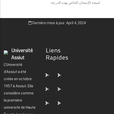
لنتيجة الإمتحان الخاص بهذه الدرجة.
Dernière mise à jour: April 4, 2024
Liens
Université
Rapides
Assiut
L'Université
d'Assiut a été
">
">
créée en octobre
1957 à Assiut. Elle
">
">
considère comme
la première
">
">
université de Haute