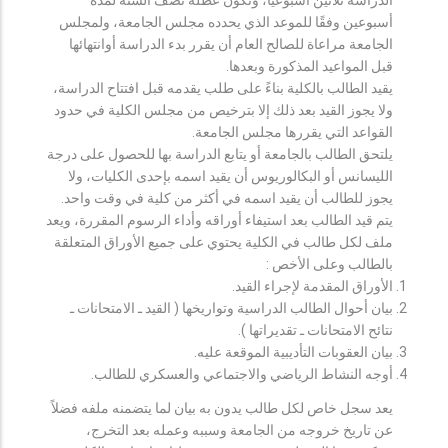
أسبوعين وفقًا للموعد الذي يحدده مجلس الجامعة، ولمجلس
الجامعة مراعاة للصالح العام أن يقرر بدء الدراسة أوانتهائها
قبل المواعيد المذكورة وبعدها.
يقيد الطالب بالكلية بناءً على طلب يقدمه قبل افتتاح الدراسة،
ولا يجوز القيد بعد ذلك إلا بترخيص من مجلس الكلية في حدود
القواعد التي يقررها مجلس الجامعة.
يلتحق الطالب بالجامعة أو يتابع الدراسة بها للحصول على درجة
الليسانس أو البكالوريوس أن يقيد اسمه بإحدى الكليات، ولا
يجوز للطالب أن يقيد اسمه في أكثر من كلية في وقت واحد.
يتم قيد الطالب بعد استيفاء أوراقه وأداء الرسوم المقررة، ويعد
ملف لكل طالب في الكلية يحتوي على جميع الأوراق المتعلقة
بالطالب وعلى الأخص :
الأوراق المقدمة لإجراء القيد.
بيان أحوال الطالب الدراسية وتواريخها ( القيد ـ الامتحانات ـ
نتائح الامتحانات ـ تقديراتها ).
بيان العقوبات التأديبية الموقعة عليه.
أوجه النشاط الرياضي والاجتماعي والعسكري للطالب.
يعد سجل خاص لكل طالب يدون به بيان لما يتضمنه ملفه فضلاً
عن تاريخ خروجه من الجامعة وسببه وعمله بعد التخرج،