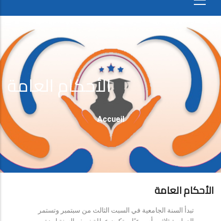
الأحكام العامة
Fil
Accueil
D'Ariane
الأحكام العامة
تبدأ السنة الجامعية في السبت الثالث من سبتمبر وتستمر
الدراسة ثلاثين أسبوعيًا، وتكون عطلة نصف السنة لمدة