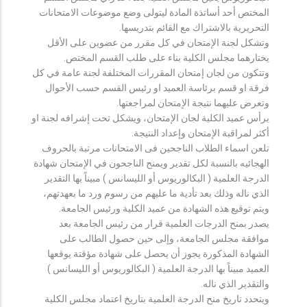
المختص أحد أساتذة المادة ليتولى وضع موضوعات الامتحانات
التحريرية بالاشتراك مع القائم بتدريسها.
وتشكل لجنة الإمتحان في كل مقرر من عضوين على الأقل
يختارهما مجلس الكلية بناء على طلب القسم المختص.
وتتكون من لجان إمتحان المقررات المختلفة لجنة عامة في كل
فرقة او قسم برئاسة العميد او رئيس القسم حسب الأحوال
وتعرض عليهما نتيجة الإمتحان لمراجعتها.
يرأس عميد الكلية لجان الإمتحان، ويشكل تحت إشرافه لجنة او
أكثر لمراقبة الإمتحان وإعداد النتيجة.
تلعن اسماء الطلاب الناجحين فى الامتحانات مرتبة بالحروف
الهجائيه بالنسبة لكل تقدير ويمنح الناجحون في الإمتحان شهادة
الدرجة العلمية ( البكالوريوس أو الليسانس ) مبيناً بها التقدير
الذي ناله وذلك بعد تأدية ما عليهم من رسوم ورد ما بعهدتهم،
ويتم توقيع هذه الشهادة من عميد الكلية ورئيس الجامعة.
يصدر بمنح الدرجات العلمية قرار من رئيس الجامعة بعد
موافقة مجلس الجامعة، وإلى حين حصول الطالب على
الشهادة المذكورة يجوز أن يحصل على شهادة مؤقتة يوقعها
العميد مبيناً بها الدرجة العلمية ( البكالوريوس أو الليسانس )
والتقدير الذي ناله.
ويتحدد تاريخ منح الدرجة العلمية بتاريخ اعتماد مجلس الكلية