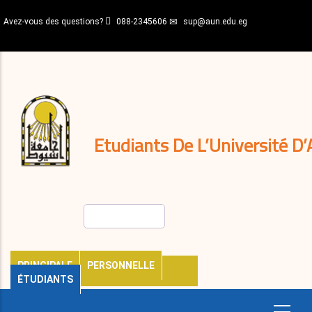
Aller
Avez-vous des questions?
088-2345606
sup@aun.edu.eg
au
contenu
N-
principal
Home
Règlements
&
décisions
Expatriés
Journal
Etudiants De L’Université D’
Rechercher
PRINCIPALE
PERSONNELLE
ÉTUDIANTS