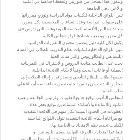
ويتكون هذا السجل من صورتين وتحفظ احداهما في الكلية
والأخرى في الجامعة.
تبين اللوائح الداخلية للكليات مواد الدراسة وتوزيع مقرراتها
على سنوات الدراسة وعدد الساعات المخصصة لكل مقرر،
وتحدد مجالس الأقسام المختصة الموضوعات التي تدرس في
كل مقرر، ويصدر باعتمادها قرار مجلس الكلية.
يكون لكل كلية دليل يتضمن محتوى المقررات الدراسية.
تبين اللوائح الداخلية للكليات نظام التدريب للطلاب في أقسام
الليسانس والبكالوريوس والدراسات العليا.
يجب على الطالب متابعة الدروس والاشتراك في التمرينات
العملية أو قاعات البحث وفقاً لأحكام اللائحة الداخلية.
يخضع الطلاب للنظام التأديبي ويصدر قرار إحالة الطلاب إلى
مجلس التأديب من رئيس الجامعة من تلقاء نفسه أو بناء على
طلب العميد.
لمجلس التأديب توقيع جميع العقوبات ولرئيس الجامعة ولعميد
الكلية وللأساتذة والأساتذة المساعدين توقيع بعض هذه
العقوبات في الحدود المبينة لكل منهم في اللائحة التنفيذية.
مع مراعاة أحكام اللائحة التنفيذية تتولى اللوائح الداخلية
للكليات تحديد نظم الامتحانات الخاصة بها.
فيما عدا امتحانات الفرقة النهائية بقسم الليسانس أو
البكالوريوس يعين مجلس الكلية بعد أخذ رأي مجلس القسم