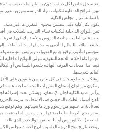
يعد سجل خاص لكل طالب يدون به بيان لما يتضمنه ملفه فض
تبين اللوائح الداخلية للكليات مواد الدراسة وتوزيع مق
باعتمادها قرار مجلس الكلية.
يكون لكل كلية دليل يتضمن محتوى المقررات الدراسية.
تبين اللوائح الداخلية للكليات نظام التدريب للطلاب في أق
يجب على الطالب متابعة الدروس والاشتراك في التمرينات الع
يخضع الطلاب للنظام التأديبي ويصدر قرار إحالة الطلاب إ
لمجلس التأديب توقيع جميع العقوبات ولرئيس الجامعة ولعميد
مع مراعاة أحكام اللائحة التنفيذية تتولى اللوائح الداخلية ل
فيما عدا امتحانات الفرقة النهائية بقسم الليسانس أو ال
القائم بتدريسها.
وتشكل لجنة الإمتحان في كل مقرر من عضوين على الأقل 
وتتكون من لجان إمتحان المقررات المختلفة لجنة عامة في
يرأس عميد الكلية لجان الإمتحان، ويشكل تحت إشرافه لجنة ا
تلعن اسماء الطلاب الناجحين فى الامتحانات مرتبة بالحروف ال
بعد تأدية ما عليهم من رسوم ورد ما بعهدتهم، ويتم توقيع ه
يصدر بمنح الدرجات العلمية قرار من رئيس الجامعة بعد مو
العلمية ( البكالوريوس أو الليسانس ) والتقدير الذي ناله.
ويتحدد تاريخ منح الدرجة العلمية بتاريخ اعتماد مجلس الكلية