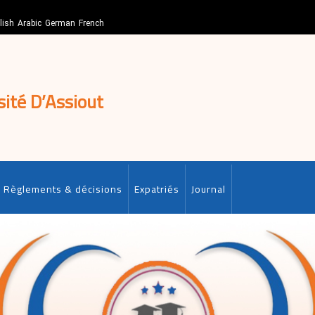
lish
Arabic
German
French
sité D’Assiout
Règlements & décisions
Expatriés
Journal