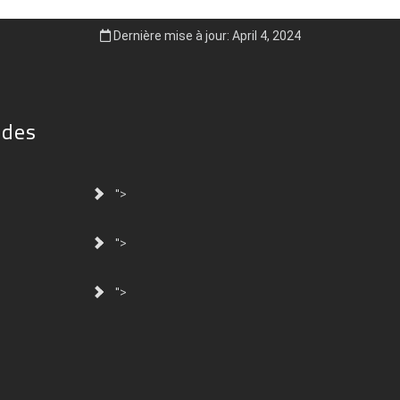
Dernière mise à jour: April 4, 2024
ides
">
">
">