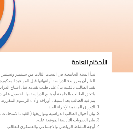
الأحكام العامة
تبدأ السنة الجامعية في السبت الثالث من سبتمبر وتستمر 
العام أن يقرر بدء الدراسة أوانتهائها قبل المواعيد المذكورة 
يقيد الطالب بالكلية بناءً على طلب يقدمه قبل افتتاح الدر
يلتحق الطالب بالجامعة أو يتابع الدراسة بها للحصول على 
يتم قيد الطالب بعد استيفاء أوراقه وأداء الرسوم المقررة
الأوراق المقدمة لإجراء القيد.
بيان أحوال الطالب الدراسية وتواريخها ( القيد ـ الامتحانات ـ ن
بيان العقوبات التأديبية الموقعة عليه.
أوجه النشاط الرياضي والاجتماعي والعسكري للطالب.