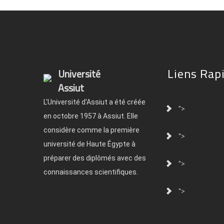
Liens Rap
Université
Assiut
L'Université d'Assiut a été créée
">
en octobre 1957 à Assiut. Elle
considère comme la première
">
université de Haute Égypte à
préparer des diplômés avec des
">
connaissances scientifiques.
">