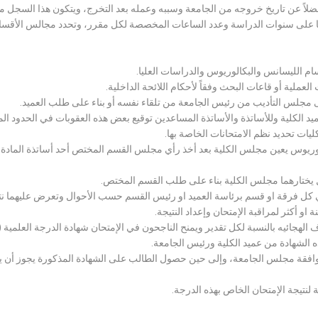
لاً عن تاريخ خروجه من الجامعة وسببه وعمله بعد التخرج، ويتكون هذا السجل م
رراتها على سنوات الدراسة وعدد الساعات المخصصة لكل مقرر، وتحدد مجالس الأ
سام الليسانس والبكالوريوس والدراسات العليا.
ملية أو قاعات البحث وفقاً لأحكام اللائحة الداخلية.
لى مجلس التأديب من رئيس الجامعة من تلقاء نفسه أو بناء على طلب العميد.
 الكلية وللأساتذة والأساتذة المساعدين توقيع بعض هذه العقوبات في الحدود المبين
لكليات تحديد نظم الامتحانات الخاصة بها.
بكالوريوس يعين مجلس الكلية بعد أخذ رأي مجلس القسم المختص أحد أساتذة المادة
يختارهما مجلس الكلية بناء على طلب القسم المختص.
 كل فرقة او قسم برئاسة العميد او رئيس القسم حسب الأحوال وتعرض عليهما نتيج
و أكثر لمراقبة الإمتحان وإعداد النتيجة.
هجائيه بالنسبة لكل تقدير ويمنح الناجحون في الإمتحان شهادة الدرجة العلمية ( الب
ذه الشهادة من عميد الكلية ورئيس الجامعة.
افقة مجلس الجامعة، وإلى حين حصول الطالب على الشهادة المذكورة يجوز أن يحصل
 لنتيجة الإمتحان الخاص بهذه الدرجة.