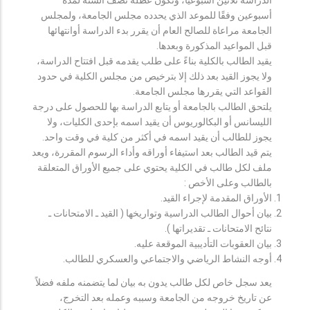
أسبوعين وفقًا للموعد الذي يحدده مجلس الجامعة، ولمجلس
الجامعة مراعاة للصالح العام أن يقرر بدء الدراسة أوانتهائها
قبل المواعيد المذكورة وبعدها.
يقيد الطالب بالكلية بناءً على طلب يقدمه قبل افتتاح الدراسة،
ولا يجوز القيد بعد ذلك إلا بترخيص من مجلس الكلية في حدود
القواعد التي يقررها مجلس الجامعة.
يلتحق الطالب بالجامعة أو يتابع الدراسة بها للحصول على درجة
الليسانس أو البكالوريوس أن يقيد اسمه بإحدى الكليات، ولا
يجوز للطالب أن يقيد اسمه في أكثر من كلية في وقت واحد.
يتم قيد الطالب بعد استيفاء أوراقه وأداء الرسوم المقررة، ويعد
ملف لكل طالب في الكلية يحتوي على جميع الأوراق المتعلقة
بالطالب وعلى الأخص :
الأوراق المقدمة لإجراء القيد.
بيان أحوال الطالب الدراسية وتواريخها ( القيد ـ الامتحانات ـ
نتائح الامتحانات ـ تقديراتها ).
بيان العقوبات التأديبية الموقعة عليه.
أوجه النشاط الرياضي والاجتماعي والعسكري للطالب.
يعد سجل خاص لكل طالب يدون به بيان لما يتضمنه ملفه فضلاً
عن تاريخ خروجه من الجامعة وسببه وعمله بعد التخرج،