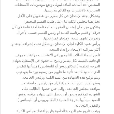
المختص أحد أساتذة المادة ليتولى وضع موضوعات الامتحانات
التحريرية بالاشتراك مع القائم بتدريسها.
وتشكل لجنة الإمتحان في كل مقرر من عضوين على الأقل
يختارهما مجلس الكلية بناء على طلب القسم المختص.
وتتكون من لجان إمتحان المقررات المختلفة لجنة عامة في كل
فرقة او قسم برئاسة العميد او رئيس القسم حسب الأحوال
وتعرض عليهما نتيجة الإمتحان لمراجعتها.
يرأس عميد الكلية لجان الإمتحان، ويشكل تحت إشرافه لجنة او
أكثر لمراقبة الإمتحان وإعداد النتيجة.
تلعن اسماء الطلاب الناجحين فى الامتحانات مرتبة بالحروف
الهجائيه بالنسبة لكل تقدير ويمنح الناجحون في الإمتحان شهادة
الدرجة العلمية ( البكالوريوس أو الليسانس ) مبيناً بها التقدير
الذي ناله وذلك بعد تأدية ما عليهم من رسوم ورد ما بعهدتهم،
ويتم توقيع هذه الشهادة من عميد الكلية ورئيس الجامعة.
يصدر بمنح الدرجات العلمية قرار من رئيس الجامعة بعد
موافقة مجلس الجامعة، وإلى حين حصول الطالب على
الشهادة المذكورة يجوز أن يحصل على شهادة مؤقتة يوقعها
العميد مبيناً بها الدرجة العلمية ( البكالوريوس أو الليسانس )
والتقدير الذي ناله.
ويتحدد تاريخ منح الدرجة العلمية بتاريخ اعتماد مجلس الكلية