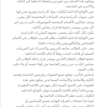
ويتكون هذا السجل من صورتين وتحفظ احداهما في الكلية
والأخرى في الجامعة.
تبين اللوائح الداخلية للكليات مواد الدراسة وتوزيع مقرراتها
على سنوات الدراسة وعدد الساعات المخصصة لكل مقرر،
وتحدد مجالس الأقسام المختصة الموضوعات التي تدرس في
كل مقرر، ويصدر باعتمادها قرار مجلس الكلية.
يكون لكل كلية دليل يتضمن محتوى المقررات الدراسية.
تبين اللوائح الداخلية للكليات نظام التدريب للطلاب في أقسام
الليسانس والبكالوريوس والدراسات العليا.
يجب على الطالب متابعة الدروس والاشتراك في التمرينات
العملية أو قاعات البحث وفقاً لأحكام اللائحة الداخلية.
يخضع الطلاب للنظام التأديبي ويصدر قرار إحالة الطلاب إلى
مجلس التأديب من رئيس الجامعة من تلقاء نفسه أو بناء على
طلب العميد.
لمجلس التأديب توقيع جميع العقوبات ولرئيس الجامعة ولعميد
الكلية وللأساتذة والأساتذة المساعدين توقيع بعض هذه
العقوبات في الحدود المبينة لكل منهم في اللائحة التنفيذية.
مع مراعاة أحكام اللائحة التنفيذية تتولى اللوائح الداخلية
للكليات تحديد نظم الامتحانات الخاصة بها.
فيما عدا امتحانات الفرقة النهائية بقسم الليسانس أو
البكالوريوس يعين مجلس الكلية بعد أخذ رأي مجلس القسم