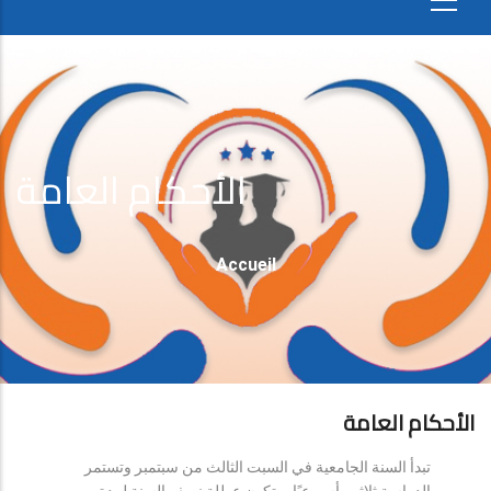
الأحكام العامة
Fil
Accueil
D'Ariane
الأحكام العامة
تبدأ السنة الجامعية في السبت الثالث من سبتمبر وتستمر
الدراسة ثلاثين أسبوعيًا، وتكون عطلة نصف السنة لمدة