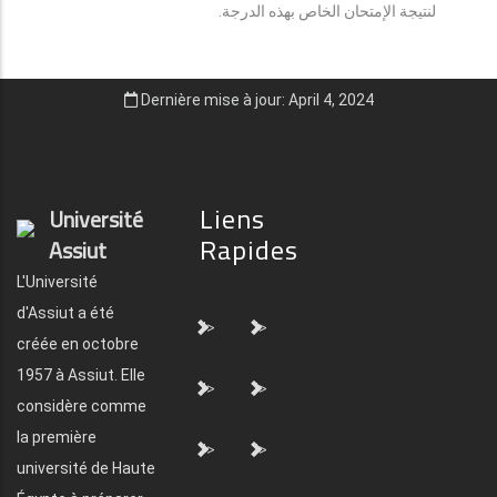
لنتيجة الإمتحان الخاص بهذه الدرجة.
Dernière mise à jour: April 4, 2024
Liens
Université
Rapides
Assiut
L'Université
d'Assiut a été
">
">
créée en octobre
1957 à Assiut. Elle
">
">
considère comme
la première
">
">
université de Haute