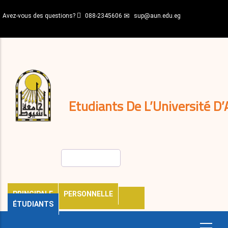
Aller
Avez-vous des questions?
088-2345606
sup@aun.edu.eg
au
contenu
N-
principal
Home
Règlements
&
décisions
Expatriés
Journal
Etudiants De L’Université D’
Rechercher
PRINCIPALE
PERSONNELLE
ÉTUDIANTS