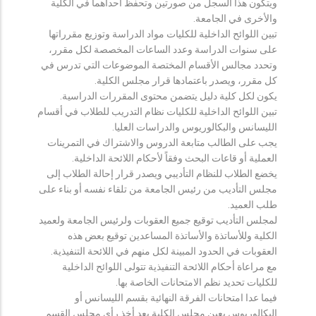
ويتكون هذا السجل من صورتين وتحفظ احداهما في الكلية
والأخرى في الجامعة.
تبين اللوائح الداخلية للكليات مواد الدراسة وتوزيع مقرراتها
على سنوات الدراسة وعدد الساعات المخصصة لكل مقرر،
وتحدد مجالس الأقسام المختصة الموضوعات التي تدرس في
كل مقرر، ويصدر باعتمادها قرار مجلس الكلية.
يكون لكل كلية دليل يتضمن محتوى المقررات الدراسية.
تبين اللوائح الداخلية للكليات نظام التدريب للطلاب في أقسام
الليسانس والبكالوريوس والدراسات العليا.
يجب على الطالب متابعة الدروس والاشتراك في التمرينات
العملية أو قاعات البحث وفقاً لأحكام اللائحة الداخلية.
يخضع الطلاب للنظام التأديبي ويصدر قرار إحالة الطلاب إلى
مجلس التأديب من رئيس الجامعة من تلقاء نفسه أو بناء على
طلب العميد.
لمجلس التأديب توقيع جميع العقوبات ولرئيس الجامعة ولعميد
الكلية وللأساتذة والأساتذة المساعدين توقيع بعض هذه
العقوبات في الحدود المبينة لكل منهم في اللائحة التنفيذية.
مع مراعاة أحكام اللائحة التنفيذية تتولى اللوائح الداخلية
للكليات تحديد نظم الامتحانات الخاصة بها.
فيما عدا امتحانات الفرقة النهائية بقسم الليسانس أو
البكالوريوس يعين مجلس الكلية بعد أخذ رأي مجلس القسم