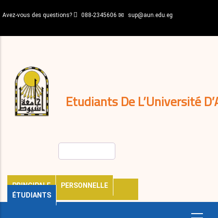
Aller
Avez-vous des questions?
088-2345606
sup@aun.edu.eg
au
contenu
N-
principal
Home
Règlements
&
décisions
Expatriés
Journal
Etudiants De L’Université D’
Rechercher
PRINCIPALE
PERSONNELLE
ÉTUDIANTS