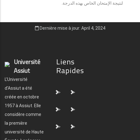
لنتيجة الإمتحان الخاص بهذه الدرجة.
Dernière mise à jour: April 4, 2024
Liens
Université
Rapides
Assiut
L'Université
d'Assiut a été
">
">
créée en octobre
1957 à Assiut. Elle
">
">
considère comme
la première
">
">
université de Haute