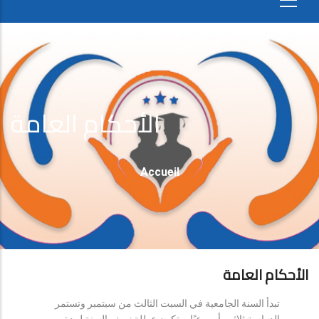
الأحكام العامة
Fil
Accueil
D'Ariane
الأحكام العامة
تبدأ السنة الجامعية في السبت الثالث من سبتمبر وتستمر
الدراسة ثلاثين أسبوعيًا، وتكون عطلة نصف السنة لمدة