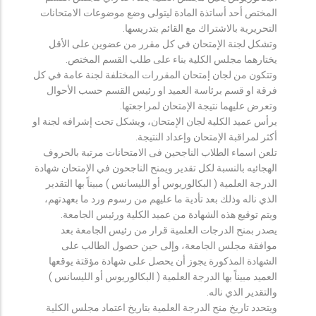
المختص أحد أساتذة المادة ليتولى وضع موضوعات الامتحانات
التحريرية بالاشتراك مع القائم بتدريسها.
وتشكل لجنة الإمتحان في كل مقرر من عضوين على الأقل
يختارهما مجلس الكلية بناء على طلب القسم المختص.
وتتكون من لجان إمتحان المقررات المختلفة لجنة عامة في كل
فرقة او قسم برئاسة العميد او رئيس القسم حسب الأحوال
وتعرض عليهما نتيجة الإمتحان لمراجعتها.
يرأس عميد الكلية لجان الإمتحان، ويشكل تحت إشرافه لجنة او
أكثر لمراقبة الإمتحان وإعداد النتيجة.
تلعن اسماء الطلاب الناجحين فى الامتحانات مرتبة بالحروف
الهجائيه بالنسبة لكل تقدير ويمنح الناجحون في الإمتحان شهادة
الدرجة العلمية ( البكالوريوس أو الليسانس ) مبيناً بها التقدير
الذي ناله وذلك بعد تأدية ما عليهم من رسوم ورد ما بعهدتهم،
ويتم توقيع هذه الشهادة من عميد الكلية ورئيس الجامعة.
يصدر بمنح الدرجات العلمية قرار من رئيس الجامعة بعد
موافقة مجلس الجامعة، وإلى حين حصول الطالب على
الشهادة المذكورة يجوز أن يحصل على شهادة مؤقتة يوقعها
العميد مبيناً بها الدرجة العلمية ( البكالوريوس أو الليسانس )
والتقدير الذي ناله.
ويتحدد تاريخ منح الدرجة العلمية بتاريخ اعتماد مجلس الكلية