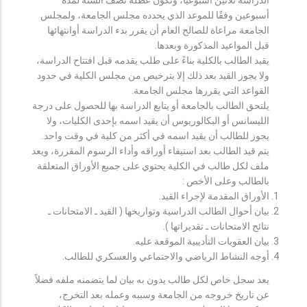
أسبوعين وفقًا للموعد الذي يحدده مجلس الجامعة، ولمجلس
الجامعة مراعاة للصالح العام أن يقرر بدء الدراسة أوانتهائها
قبل المواعيد المذكورة وبعدها.
يقيد الطالب بالكلية بناءً على طلب يقدمه قبل افتتاح الدراسة،
ولا يجوز القيد بعد ذلك إلا بترخيص من مجلس الكلية في حدود
القواعد التي يقررها مجلس الجامعة.
يلتحق الطالب بالجامعة أو يتابع الدراسة بها للحصول على درجة
الليسانس أو البكالوريوس أن يقيد اسمه بإحدى الكليات، ولا
يجوز للطالب أن يقيد اسمه في أكثر من كلية في وقت واحد.
يتم قيد الطالب بعد استيفاء أوراقه وأداء الرسوم المقررة، ويعد
ملف لكل طالب في الكلية يحتوي على جميع الأوراق المتعلقة
بالطالب وعلى الأخص :
الأوراق المقدمة لإجراء القيد.
بيان أحوال الطالب الدراسية وتواريخها ( القيد ـ الامتحانات ـ
نتائح الامتحانات ـ تقديراتها ).
بيان العقوبات التأديبية الموقعة عليه.
أوجه النشاط الرياضي والاجتماعي والعسكري للطالب.
يعد سجل خاص لكل طالب يدون به بيان لما يتضمنه ملفه فضلاً
عن تاريخ خروجه من الجامعة وسببه وعمله بعد التخرج،